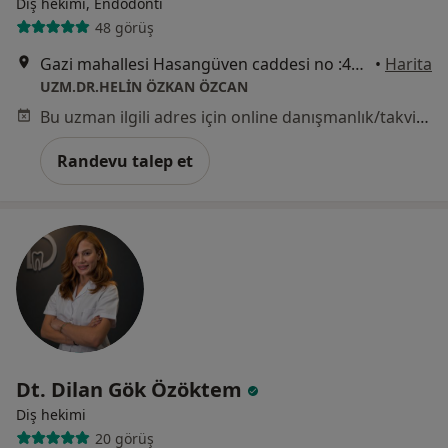
Diş hekimi, Endodonti
48 görüş
Gazi mahallesi Hasangüven caddesi no :42 /A, İzmir
•
Harita
UZM.DR.HELİN ÖZKAN ÖZCAN
Bu uzman ilgili adres için online danışmanlık/takvim sunmuyor.
Randevu talep et
Dt. Dilan Gök Özöktem
Diş hekimi
20 görüş