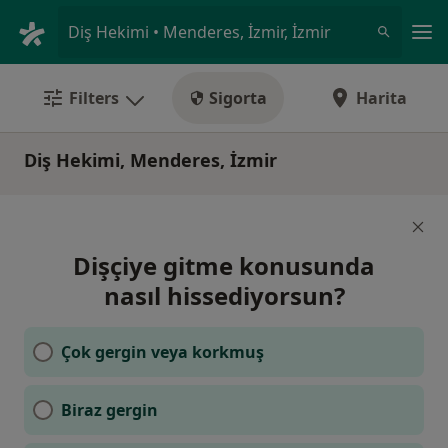
An
Diş Hekimi • Menderes, İzmir, İzmir
Filters
Sigorta
Harita
Diş Hekimi, Menderes, İzmir
Dişçiye gitme konusunda
nasıl hissediyorsun?
Çok gergin veya korkmuş
Biraz gergin