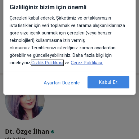
Uzm. Dt. Gamze Arıcı
Gizliliğiniz bizim için önemli
Diş hekimi, Ağız diş ve çene cerrahisi
Çerezleri kabul ederek, Şirketimiz ve ortaklarımızın
117 görüş
istatistikler için veri toplamak ve tarama alışkanlıklarınıza
Cüneytbey mah. İbrahim Turan cad. No:131 / A, İzmir
•
Harita
göre size içerik sunmak için çerezleri (veya benzer
Dr. Gamze Arıcı Muayenehanesi
teknolojileri) kullanmasına izin vermiş
Bu uzman ilgili adres için online danışmanlık/takvim sunmuyor.
olursunuz.Tercihlerinizi istediğiniz zaman ayarlardan
görebilir ve güncelleyebilirsiniz. Daha fazla bilgi için
Randevu talep et
inceleyiniz,
Gizlilik Politikası
ve
Çerez Politikası.
Kabul Et
Ayarları Düzenle
Dt. Özge İlhan