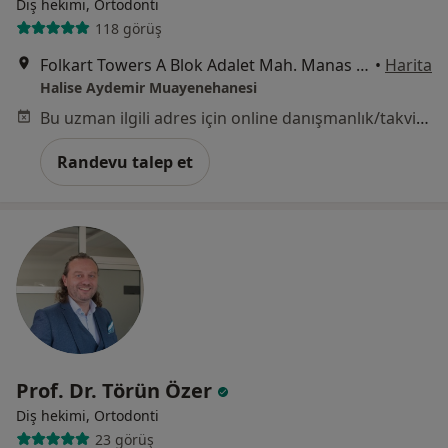
Diş hekimi, Ortodonti
118 görüş
Folkart Towers A Blok Adalet Mah. Manas bulvarı 47/B Daire no: 2704, Bayraklı
•
Harita
Halise Aydemir Muayenehanesi
Bu uzman ilgili adres için online danışmanlık/takvim sunmuyor.
Randevu talep et
Prof. Dr. Törün Özer
Diş hekimi, Ortodonti
23 görüş