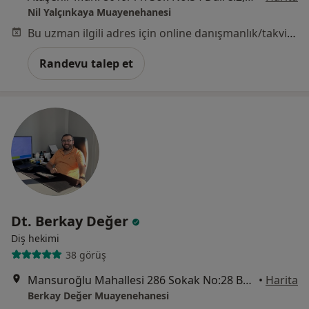
Nil Yalçınkaya Muayenehanesi
Bu uzman ilgili adres için online danışmanlık/takvim sunmuyor.
Randevu talep et
Dt. Berkay Değer
Diş hekimi
38 görüş
Mansuroğlu Mahallesi 286 Sokak No:28 B1 Blok Kat:2 Daire:4, İzmir
•
Harita
Berkay Değer Muayenehanesi