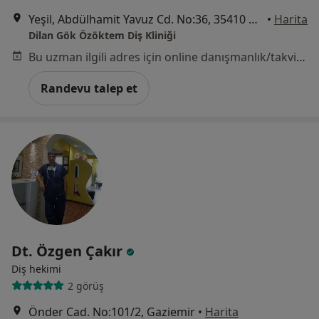
Yeşil, Abdülhamit Yavuz Cd. No:36, 35410 Gaziemir/İzmir, İzmir
•
Harita
Dilan Gök Özöktem Diş Kliniği
Bu uzman ilgili adres için online danışmanlık/takvim sunmuyor.
Randevu talep et
Dt. Özgen Çakır
Diş hekimi
2 görüş
Önder Cad. No:101/2, Gaziemir
•
Harita