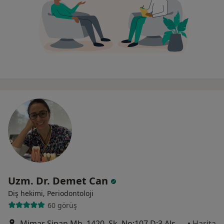
Uzm. Dr. Demet Can
Diş hekimi, Periodontoloji
60 görüş
Mimar Sinan Mh. 1420. Sk. No:107 D:3 Alsancak, İzmir
•
Harita