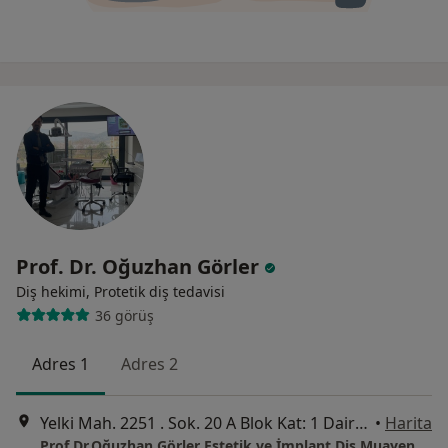
Prof. Dr. Oğuzhan Görler
Diş hekimi, Protetik diş tedavisi
36 görüş
Adres 1
Adres 2
Yelki Mah. 2251 . Sok. 20 A Blok Kat: 1 Daire: 3 Güzelbahçe /İzmir, İzmir
•
Harita
Prof.Dr.Oğuzhan Görler Estetik ve İmplant Diş Muayenehanesi