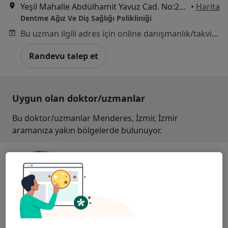
Yeşil Mahalle Abdülhamit Yavuz Cad. No:28/B, İzmir
•
Harita
Dentme Ağız Ve Diş Sağlığı Polikliniği
Bu uzman ilgili adres için online danışmanlık/takvim sunmuyor.
Randevu talep et
Uygun olan doktor/uzmanlar
Bu doktor/uzmanlar Menderes, İzmir, İzmir
aramanıza yakın bölgelerde bulunuyor.