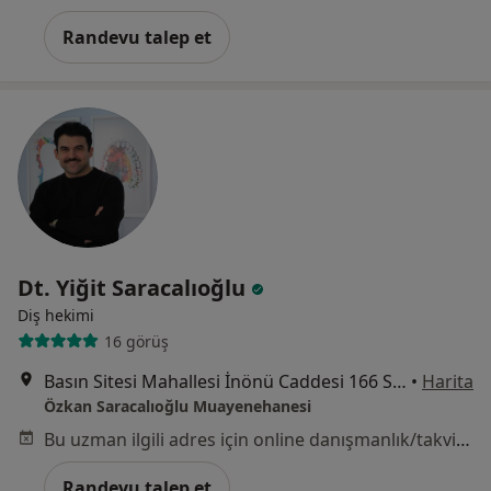
Randevu talep et
Dt. Yiğit Saracalıoğlu
Diş hekimi
16 görüş
Basın Sitesi Mahallesi İnönü Caddesi 166 Sokak No:2/2 Nilgül Apartmanı, Karabağlar
•
Harita
Özkan Saracalıoğlu Muayenehanesi
Bu uzman ilgili adres için online danışmanlık/takvim sunmuyor.
Randevu talep et