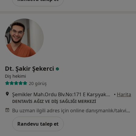
Dt. Şakir Şekerci
Diş hekimi
20 görüş
Şemikler Mah.Ordu Blv.No:171 E Karşıyaka/İzmir,, İzmir
•
Harita
DENTAVİS AĞIZ VE DİŞ SAĞLIĞI MERKEZİ
Bu uzman ilgili adres için online danışmanlık/takvim sunmuyor.
Randevu talep et