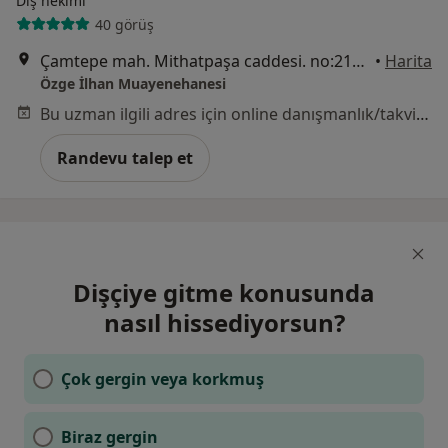
Diş hekimi
40 görüş
Çamtepe mah. Mithatpaşa caddesi. no:217/C, İzmir
•
Harita
Özge İlhan Muayenehanesi
Bu uzman ilgili adres için online danışmanlık/takvim sunmuyor.
Randevu talep et
Dişçiye gitme konusunda
nasıl hissediyorsun?
Çok gergin veya korkmuş
Biraz gergin