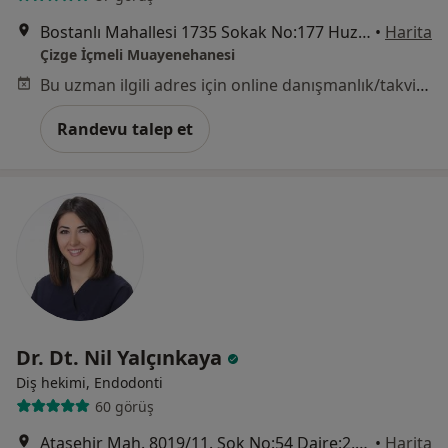
Bostanlı Mahallesi 1735 Sokak No:177 Huzur Apartmanı K. 1 D. 4 Karşıyaka, İzmir
•
Harita
Çizge İçmeli Muayenehanesi
Bu uzman ilgili adres için online danışmanlık/takvim sunmuyor.
Randevu talep et
Dr. Dt. Nil Yalçınkaya
Diş hekimi, Endodonti
60 görüş
Ataşehir Mah. 8019/11. Sok No:54 Daire:2, İzmir
•
Harita