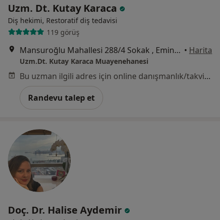
Uzm. Dt. Kutay Karaca
Diş hekimi, Restoratif diş tedavisi
119 görüş
Mansuroğlu Mahallesi 288/4 Sokak , Eminoğlu plaza no:14/5, İzmir
•
Harita
Uzm.Dt. Kutay Karaca Muayenehanesi
Bu uzman ilgili adres için online danışmanlık/takvim sunmuyor.
Randevu talep et
Doç. Dr. Halise Aydemir