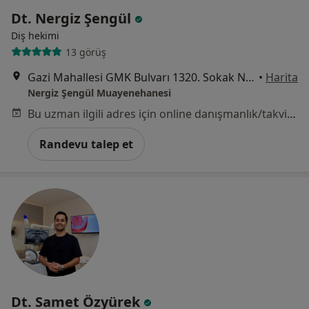
Dt. Nergiz Şengül
Diş hekimi
13 görüş
Gazi Mahallesi GMK Bulvarı 1320. Sokak No:351, Yeniş, Mersin
•
Harita
Nergiz Şengül Muayenehanesi
Bu uzman ilgili adres için online danışmanlık/takvim sunmuyor.
Randevu talep et
Dt. Samet Özyürek