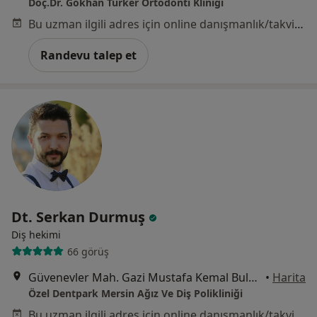
Doç.Dr. Gökhan Türker Ortodonti Kliniği
Bu uzman ilgili adres için online danışmanlık/takvim sunmuyor.
Randevu talep et
Dt. Serkan Durmuş
Diş hekimi
66 görüş
Güvenevler Mah. Gazi Mustafa Kemal Bulvarı Akdeniz Apt No:352/3 kat:1(Pozcu Kitapsan yanı Platin üstü), Mersin
•
Harita
Özel Dentpark Mersin Ağız Ve Diş Polikliniği
Bu uzman ilgili adres için online danışmanlık/takvim sunmuyor.