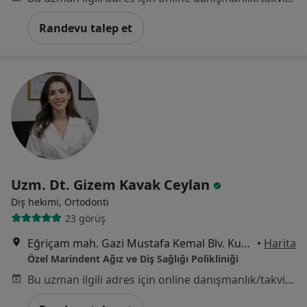
Randevu talep et
Uzm. Dt. Gizem Kavak Ceylan
Diş hekimi, Ortodonti
23 görüş
Eğriçam mah. Gazi Mustafa Kemal Blv. Kurt Apt. B Blok No:540/H, Mersin
•
Harita
Özel Marindent Ağız ve Diş Sağlığı Polikliniği
Bu uzman ilgili adres için online danışmanlık/takvim sunmuyor.