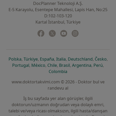
DocPlanner Teknoloji A.Ş.
E-5 Karayolu, Esentepe Mahallesi, Lapis Han, No:25
D:102-103-120
Kartal İstanbul, Türkiye
Facebook
yeni bir sekmede açılır
Twitter
yeni bir sekmede açılır
Youtube
yeni bir sekmede açılır
Instagram
yeni bir sekmede aç
yeni bir sekmede açılır
yeni bir sekmede açılır
yeni bir sekmede açılır
yeni bir sekmede açılır
yeni bir sek
yeni 
Polska
,
Türkiye
,
España
,
Italia
,
Deutschland
,
Česko
,
yeni bir sekmede açılır
yeni bir sekmede açılır
yeni bir sekmede açılır
yeni bir sekmede açılır
yeni bir sekm
yeni bi
Portugal
,
México
,
Chile
,
Brasil
,
Argentina
,
Perú
,
yeni bir sekmede açılır
Colombia
www.doktortakvimi.com © 2026 - Doktor bul ve
randevu al
İş bu sayfada yer alan görüşler, ilgili
doktorun/uzmanın doğrudan veya dolaylı emri,
talebi ve/veya ricası olmaksızın, ilgili hasta/danışan