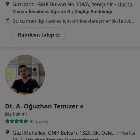
Gazi Mah. GMK Bulvarı No:309/A, Yenişehir
•
Harita
Mersin İdealdent Ağız ve Diş Sağlığı Polikliniği
Bu uzman ilgili adres için online danışmanlık/takvim sunmuyor.
Randevu talep et
Dt. A. Oğuzhan Temizer
Diş hekimi
32 görüş
Gazi Mahallesi GMK Bulvarı, 1320. Sk. Özler Apt Kat:2 Daire:3 Yenişehir/Mersin, Mersin
•
Harita
Dt. A. Oğuzhan Temizer Muayenehanesi