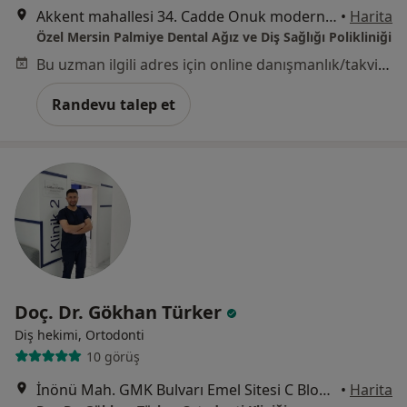
Akkent mahallesi 34. Cadde Onuk modern apt no:36A, Mersin
•
Harita
Özel Mersin Palmiye Dental Ağız ve Diş Sağlığı Polikliniği
Bu uzman ilgili adres için online danışmanlık/takvim sunmuyor.
Randevu talep et
Doç. Dr. Gökhan Türker
Diş hekimi, Ortodonti
10 görüş
İnönü Mah. GMK Bulvarı Emel Sitesi C Blok No:403 D:2, Mersin
•
Harita