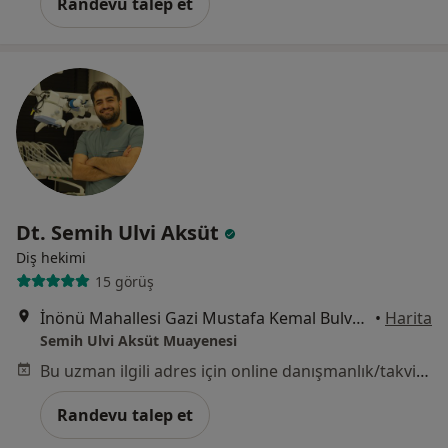
Randevu talep et
Dt. Semih Ulvi Aksüt
Diş hekimi
15 görüş
İnönü Mahallesi Gazi Mustafa Kemal Bulvarı Emel Sitesi C Blok, Mersin
•
Harita
Semih Ulvi Aksüt Muayenesi
Bu uzman ilgili adres için online danışmanlık/takvim sunmuyor.
Randevu talep et