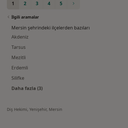
1
2
3
4
5
İlgili aramalar
Mersin şehrindeki ilçelerden bazıları
Akdeniz
Tarsus
Mezitli
Erdemli
Silifke
Daha fazla (3)
Kategoride daha fazlası: Mersin şehrindeki il
Diş Hekimi, Yenişehir, Mersin