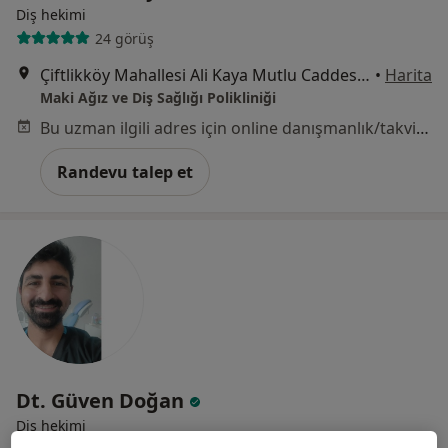
Diş hekimi
24 görüş
Çiftlikköy Mahallesi Ali Kaya Mutlu Caddesi No:214/B Element Lal Apartmanı, Yenişehir
•
Harita
Maki Ağız ve Diş Sağlığı Polikliniği
Bu uzman ilgili adres için online danışmanlık/takvim sunmuyor.
Randevu talep et
Dt. Güven Doğan
Diş hekimi