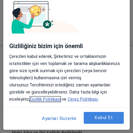
Çiftlikköy mah. 34. Cadde balkar plaza a blok 43AA Yenişehir/Mersin, Mersin
•
Harita
Miamer Ağız ve Diş Sağlığı Polikliniği
Bu uzman ilgili adres için online danışmanlık/takvim sunmuyor.
Randevu talep et
Gizliliğiniz bizim için önemli
Çerezleri kabul ederek, Şirketimiz ve ortaklarımızın
istatistikler için veri toplamak ve tarama alışkanlıklarınıza
göre size içerik sunmak için çerezleri (veya benzer
teknolojileri) kullanmasına izin vermiş
olursunuz.Tercihlerinizi istediğiniz zaman ayarlardan
görebilir ve güncelleyebilirsiniz. Daha fazla bilgi için
inceleyiniz,
Gizlilik Politikası
ve
Çerez Politikası.
Dt. Sena Kurt Özyürek
Diş hekimi
27 görüş
Kabul Et
Ayarları Düzenle
Çiftlikköy Mahallesi Ali Kaya Mutlu Caddesi No:214/B Element Lal Apartmanı, Yenişehir
•
Harita
Maki Ağız ve Diş Sağlığı Polikliniği