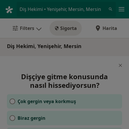
An
Diş Hekimi • Yenişehir, Mersin, Mersin
Filters
Sigorta
Harita
Diş Hekimi, Yenişehir, Mersin
Dişçiye gitme konusunda
nasıl hissediyorsun?
Çok gergin veya korkmuş
Biraz gergin