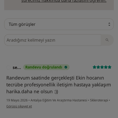
sürecimiz hakkında daha fazlasını öğrenin.
Görüşler içerisinde ara
se...
Randevu doğrulandı
S
Randevum saatinde gerçekleşti Ekin hocanın
tecrübe profesyonellik iletişim hastaya yaklaşım
harika.daha ne olsun :))
19 Mayıs 2026
•
Antalya Eğitim Ve Araştırma Hastanesi
•
Skleroterapi
•
kullanıcının görüşüne göre se...
Görüşü şikayet et