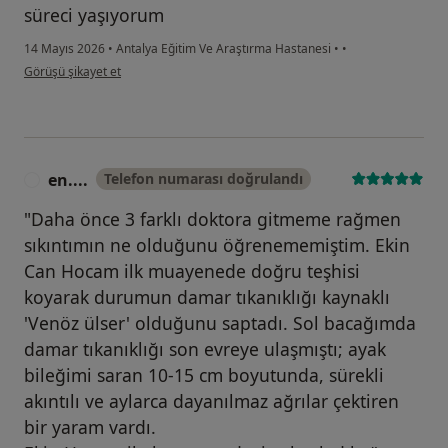
süreci yaşıyorum
14 Mayıs 2026
•
Antalya Eğitim Ve Araştırma Hastanesi
•
•
kullanıcının görüşüne göre o....h
Görüşü şikayet et
en....
Telefon numarası doğrulandı
E
"Daha önce 3 farklı doktora gitmeme rağmen
sıkıntımın ne olduğunu öğrenememiştim. Ekin
Can Hocam ilk muayenede doğru teşhisi
koyarak durumun damar tıkanıklığı kaynaklı
'Venöz ülser' olduğunu saptadı. Sol bacağımda
damar tıkanıklığı son evreye ulaşmıştı; ayak
bileğimi saran 10-15 cm boyutunda, sürekli
akıntılı ve aylarca dayanılmaz ağrılar çektiren
bir yaram vardı.