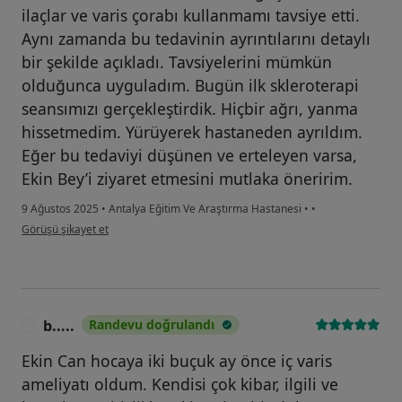
ilaçlar ve varis çorabı kullanmamı tavsiye etti.
Aynı zamanda bu tedavinin ayrıntılarını detaylı
bir şekilde açıkladı. Tavsiyelerini mümkün
olduğunca uyguladım. Bugün ilk skleroterapi
seansımızı gerçekleştirdik. Hiçbir ağrı, yanma
hissetmedim. Yürüyerek hastaneden ayrıldım.
Eğer bu tedaviyi düşünen ve erteleyen varsa,
Ekin Bey’i ziyaret etmesini mutlaka öneririm.
9 Ağustos 2025
•
Antalya Eğitim Ve Araştırma Hastanesi
•
•
kullanıcının görüşüne göre n....k
Görüşü şikayet et
b.....
Randevu doğrulandı
B
Ekin Can hocaya iki buçuk ay önce iç varis
ameliyatı oldum. Kendisi çok kibar, ilgili ve