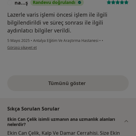
na...ş
Randevu doğrulandı
N
Lazerle varis işlemi öncesi işlem ile ilgili
bilgilendirildi ve süreç sonrası ile ilgili
aydınlatıcı bilgiler verildi.
5 Mayıs 2025
•
Antalya Eğitim Ve Araştırma Hastanesi
•
•
kullanıcının görüşüne göre na...ş
Görüşü şikayet et
Tümünü göster
yukarıdaki görüşler
Sıkça Sorulan Sorular
Ekin Can Çelik isimli uzmanın ana uzmanlık alanları
nelerdir?
Ekin Can Çelik, Kalp Ve Damar Cerrahisi. Size Ekin