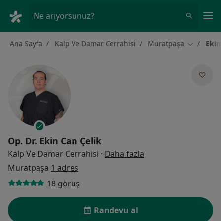
An
Ne arıyorsunuz?
Ana Sayfa
Kalp Ve Damar Cerrahisi
Muratpaşa
Ekin
Şehir deği
Op. Dr.
Ekin Can Çelik
uzmanliklar hakkind
Kalp Ve Damar Cerrahisi
·
Daha fazla
Muratpaşa
1 adres
18 görüş
Randevu al