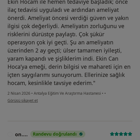
Ekin Hocam ile hemen tedaviye başladık; önce
ilaç tedavisi uyguladı ve ardından ameliyat
önerdi. Ameliyat öncesi verdiği güven ve yakın
ilgisi çok değerliydi. Ameliyatın zorluğunu ve
risklerini dürüstçe paylaştı. Çok şükür
operasyon çok iyi geçti. Şu an ameliyatın
üzerinden 2 ay geçti; ülser tamamen iyileşti,
yaram kapandı ve şişliklerim indi. Ekin Can
Hoca’ya emeği, derin bilgisi ve mahareti için en
içten saygılarımı sunuyorum. Ellerinize sağlık
hocam, kesinlikle tavsiye ederim."
2 Nisan 2026
•
Antalya Eğitim Ve Araştırma Hastanesi
•
•
kullanıcının görüşüne göre en....
Görüşü şikayet et
on....
Randevu doğrulandı
O