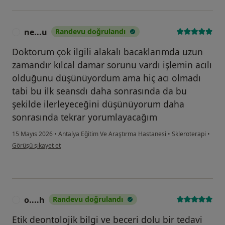
ne...u
Randevu doğrulandı
N
Doktorum çok ilgili alakalı bacaklarımda uzun
zamandır kılcal damar sorunu vardı işlemin acılı
olduğunu düşünüyordum ama hiç acı olmadı
tabi bu ilk seansdı daha sonrasında da bu
şekilde ilerleyeceğini düşünüyorum daha
sonrasında tekrar yorumlayacağım
15 Mayıs 2026
•
Antalya Eğitim Ve Araştırma Hastanesi
•
Skleroterapi
•
kullanıcının görüşüne göre ne...u
Görüşü şikayet et
o....h
Randevu doğrulandı
O
Etik deontolojik bilgi ve beceri dolu bir tedavi