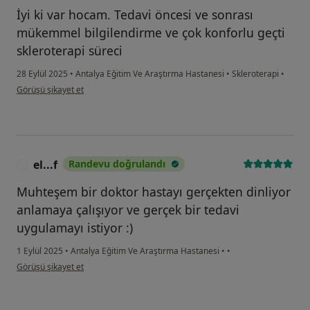
İyi ki var hocam. Tedavi öncesi ve sonrası
mükemmel bilgilendirme ve çok konforlu geçti
skleroterapi süreci
28 Eylül 2025
•
Antalya Eğitim Ve Araştırma Hastanesi
•
Skleroterapi
•
kullanıcının görüşüne göre on....
Görüşü şikayet et
el...f
Randevu doğrulandı
E
Muhteşem bir doktor hastayı gerçekten dinliyor
anlamaya çalışıyor ve gerçek bir tedavi
uygulamayı istiyor :)
1 Eylül 2025
•
Antalya Eğitim Ve Araştırma Hastanesi
•
•
kullanıcının görüşüne göre el...f
Görüşü şikayet et