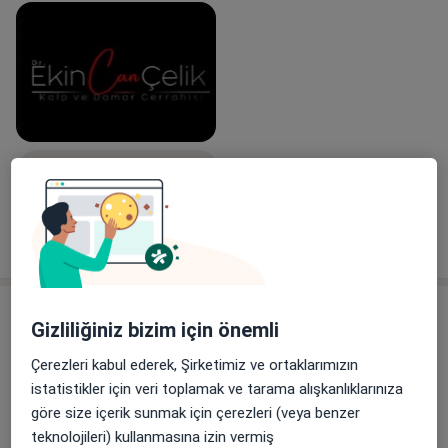
hastalarıma en güncel ve etkili tedavi yöntemlerini
sağlamak için kullanmaktan mutluluk duyuyorum.
Galeriyi görüntüle (1)
Tümünü göster
deneyim hakkında
Hizmetler
Gizliliğiniz bizim için önemli
Diğer Hizmetler
Çerezleri kabul ederek, Şirketimiz ve ortaklarımızın
Kontrol Randevusu
istatistikler için veri toplamak ve tarama alışkanlıklarınıza
göre size içerik sunmak için çerezleri (veya benzer
Preoperatif Değerlendirme
teknolojileri) kullanmasına izin vermiş