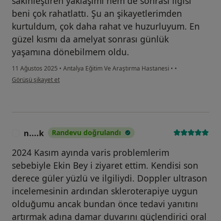
sakinleştiren yaklaşımı hem de sonrası ilgisi
beni çok rahatlattı. Şu an şikayetlerimden
kurtuldum, çok daha rahat ve huzurluyum. En
güzel kısmı da amelyat sonrası günlük
yaşamına dönebilmem oldu.
11 Ağustos 2025
•
Antalya Eğitim Ve Araştırma Hastanesi
•
•
kullanıcının görüşüne göre er...
Görüşü şikayet et
n....k
Randevu doğrulandı
N
2024 Kasım ayında varis problemlerim
sebebiyle Ekin Bey i ziyaret ettim. Kendisi son
derece güler yüzlü ve ilgiliydi. Doppler ultrason
incelemesinin ardından skleroterapiye uygun
olduğumu ancak bundan önce tedavi yanıtını
artırmak adına damar duvarını güçlendirici oral