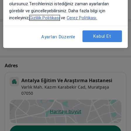
olursunuz.Tercihlerinizi istediğiniz zaman ayarlardan
Randevu
görebilir ve güncelleyebilirsiniz. Daha fazla bilgi için
inceleyiniz,
Gizlilik Politikası
ve
Çerez Politikası.
Diğer içerikler
Kabul Et
Ayarları Düzenle
Röportaj
Adres
Antalya Eğitim Ve Araştırma Hastanesi
Varlık Mah. Kazım Karabekir Cad,
Muratpaşa
07050
Haritayı büyüt
yeni bir sekmede açılır
Uygunluk