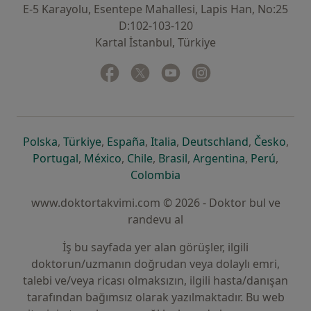
E-5 Karayolu, Esentepe Mahallesi, Lapis Han, No:25
D:102-103-120
Kartal İstanbul, Türkiye
Facebook
yeni bir sekmede açılır
Twitter
yeni bir sekmede açılır
Youtube
yeni bir sekmede açılır
Instagram
yeni bir sekmede aç
yeni bir sekmede açılır
yeni bir sekmede açılır
yeni bir sekmede açılır
yeni bir sekmede açılır
yeni bir sek
yeni 
Polska
,
Türkiye
,
España
,
Italia
,
Deutschland
,
Česko
,
yeni bir sekmede açılır
yeni bir sekmede açılır
yeni bir sekmede açılır
yeni bir sekmede açılır
yeni bir sekm
yeni bi
Portugal
,
México
,
Chile
,
Brasil
,
Argentina
,
Perú
,
yeni bir sekmede açılır
Colombia
www.doktortakvimi.com © 2026 - Doktor bul ve
randevu al
İş bu sayfada yer alan görüşler, ilgili
doktorun/uzmanın doğrudan veya dolaylı emri,
talebi ve/veya ricası olmaksızın, ilgili hasta/danışan
tarafından bağımsız olarak yazılmaktadır. Bu web