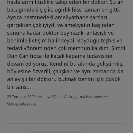
hastalarını titizlikle takip eden bir doktor. Şu an
bacağımdaki şişlik, ağırlık hissi tamamen gitti.
Ayrıca hastanedeki ameliyathane şartları
gerçekten çok iyiydi ve ameliyatın başından
sonuna kadar doktor bey nazik, anlayışlı ve
benimle iletişim halindeydi. Koyduğu teşhis ve
tedavi yönteminden çok memnun kaldım. Şimdi
Ekin Can hoca ile kaçak kapama tedavisine
devam ediyoruz. Kendini bu alanda geliştirmiş,
böylesine özverili, çalışkan ve aynı zamanda da
anlayışlı bir doktoru bulmak benim için büyük
bir şans...
23 Temmuz 2025
•
Antalya Eğitim Ve Araştırma Hastanesi
•
•
kullanıcının görüşüne göre b.....
Görüşü şikayet et