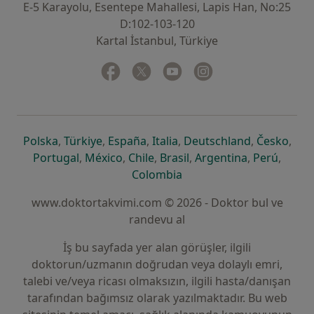
E-5 Karayolu, Esentepe Mahallesi, Lapis Han, No:25
D:102-103-120
Kartal İstanbul, Türkiye
Facebook
yeni bir sekmede açılır
Twitter
yeni bir sekmede açılır
Youtube
yeni bir sekmede açılır
Instagram
yeni bir sekmede aç
yeni bir sekmede açılır
yeni bir sekmede açılır
yeni bir sekmede açılır
yeni bir sekmede açılır
yeni bir sek
yeni 
Polska
,
Türkiye
,
España
,
Italia
,
Deutschland
,
Česko
,
yeni bir sekmede açılır
yeni bir sekmede açılır
yeni bir sekmede açılır
yeni bir sekmede açılır
yeni bir sekm
yeni bi
Portugal
,
México
,
Chile
,
Brasil
,
Argentina
,
Perú
,
yeni bir sekmede açılır
Colombia
www.doktortakvimi.com © 2026 - Doktor bul ve
randevu al
İş bu sayfada yer alan görüşler, ilgili
doktorun/uzmanın doğrudan veya dolaylı emri,
talebi ve/veya ricası olmaksızın, ilgili hasta/danışan
tarafından bağımsız olarak yazılmaktadır. Bu web