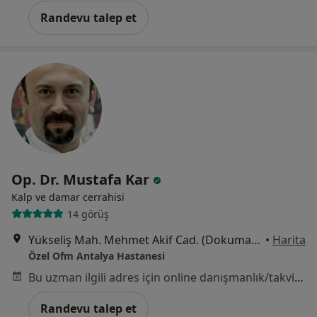
Randevu talep et
Op. Dr. Mustafa Kar
Kalp ve damar cerrahisi
14 görüş
Yükseliş Mah. Mehmet Akif Cad. (Dokuma Cumartesi Pazarı Karşısı) No:96 Kepez / ANTALYA, Antalya
•
Harita
Özel Ofm Antalya Hastanesi
Bu uzman ilgili adres için online danışmanlık/takvim sunmuyor.
Randevu talep et