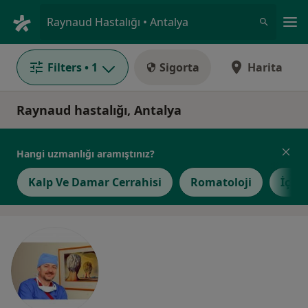
An
Raynaud Hastalığı • Antalya
Filters
• 1
Sigorta
Harita
Raynaud hastalığı, Antalya
Hangi uzmanlığı aramıştınız?
Kalp Ve Damar Cerrahisi
Romatoloji
İç Ha