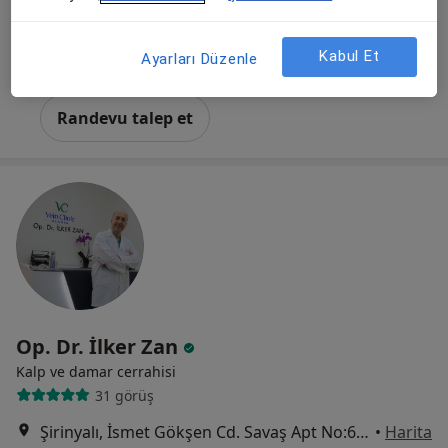
FENER MAHALLESİ TEKELİOĞLU CADDESİ CASALİNE İŞ MERKEZİ K;1 D;7, Antalya
•
Harita
DOÇ. DR. MUSTAFA EMMİLER KALP DAMAR CERRAHİSİ MUAYEHANESİ
Kabul Et
Ayarları Düzenle
Bu uzman ilgili adres için online danışmanlık/takvim sunmuyor.
Randevu talep et
Op. Dr. İlker Zan
Kalp ve damar cerrahisi
31 görüş
Şirinyalı, İsmet Gökşen Cd. Savaş Apt No:65/4, Antalya
•
Harita