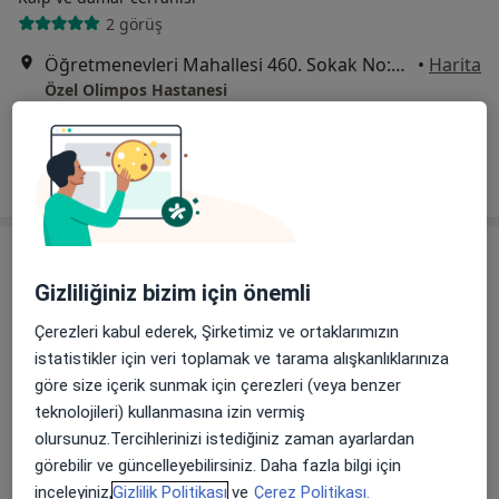
2 görüş
Öğretmenevleri Mahallesi 460. Sokak No:48, Konyaaltı
•
Harita
Özel Olimpos Hastanesi
Bu uzman ilgili adres için online danışmanlık/takvim sunmuyor.
Randevu talep et
Gizliliğiniz bizim için önemli
Çerezleri kabul ederek, Şirketimiz ve ortaklarımızın
istatistikler için veri toplamak ve tarama alışkanlıklarınıza
göre size içerik sunmak için çerezleri (veya benzer
teknolojileri) kullanmasına izin vermiş
Doç. Dr. Mustafa Emmiler
olursunuz.Tercihlerinizi istediğiniz zaman ayarlardan
Kalp ve damar cerrahisi
görebilir ve güncelleyebilirsiniz. Daha fazla bilgi için
30 görüş
inceleyiniz,
Gizlilik Politikası
ve
Çerez Politikası.