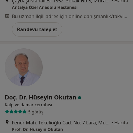
Çaybaşı Mahallesi 1352. Sokak No:8, Muratpaşa
•
Harita
Antalya Özel Anadolu Hastanesi
Bu uzman ilgili adres için online danışmanlık/takvim sunmuyor.
Randevu talep et
Doç. Dr. Hüseyin Okutan
Kalp ve damar cerrahisi
5 görüş
Fener Mah. Tekelioğlu Cad. No: 7 Lara, Muratpaşa
•
Harita
Prof. Dr. Hüseyin Okutan