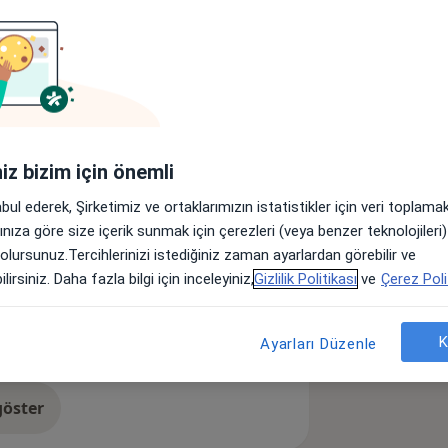
ilitasyon Bölümü mezunudur. Antalya
kliniğini
nde hasta kabul etmektedir
, ortopedik rehabilitasyon, spor
em enjeksiyon uygulamaları, ozonterapi
iniz bizim için önemli
abul ederek, Şirketimiz ve ortaklarımızın istatistikler için veri toplam
arınıza göre size içerik sunmak için çerezleri (veya benzer teknolojiler
a11y_sr_more_diseases
z Ağrısı
Osteoporoz
+37
 olursunuz.Tercihlerinizi istediğiniz zaman ayarlardan görebilir ve
lirsiniz. Daha fazla bilgi için inceleyiniz,
Gizlilik Politikası
ve
Çerez Poli
K
Ayarları Düzenle
öster
neyim hakkında