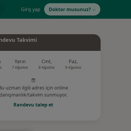
Giriş yap
Doktor musunuz?
ndevu Takvimi
n
Yarın
Cmt,
Paz,
Pzt,
Sal,
s
7 Ağustos
8 Ağustos
9 Ağustos
10 Ağustos
11 Ağus
Bu uzman ilgili adres için online
danışmanlık/takvim sunmuyor.
Randevu talep et