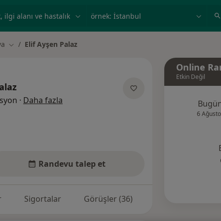
ilgi alanı ve hastalık, isim
örnek: İstanbul
ya
Elif Ayşen Palaz
Şehir değiştir
Online Ra
Etkin Değil
alaz
uzmanliklar hakkinda
asyon
·
Daha fazla
Bugü
6 Ağusto
Randevu talep et
r
Sigortalar
Görüşler (36)