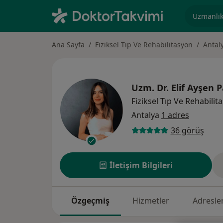
Uzmanlık, 
Ana Sayfa
Fiziksel Tıp Ve Rehabilitasyon
Antal
Uzm. Dr.
Elif Ayşen P
Fiziksel Tıp Ve Rehabilit
Antalya
1 adres
36 görüş
İletişim Bilgileri
Özgeçmiş
Hizmetler
Adresle