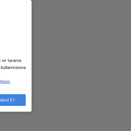
ak ve tarama
i) kullanmasına
tikası.
abul Et