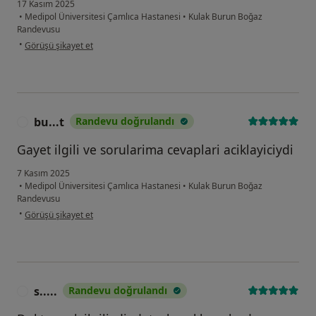
17 Kasım 2025
•
Medipol Üniversitesi Çamlıca Hastanesi
•
Kulak Burun Boğaz
Randevusu
kullanıcının görüşüne göre b....m
•
Görüşü şikayet et
bu...t
Randevu doğrulandı
B
Gayet ilgili ve sorularima cevaplari aciklayiciydi
7 Kasım 2025
•
Medipol Üniversitesi Çamlıca Hastanesi
•
Kulak Burun Boğaz
Randevusu
kullanıcının görüşüne göre bu...t
•
Görüşü şikayet et
s.....
Randevu doğrulandı
S