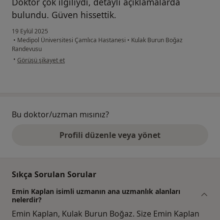
Doktor çok ilgiliydi, detaylı açıklamalarda
bulundu. Güven hissettik.
19 Eylül 2025
•
Medipol Üniversitesi Çamlıca Hastanesi
•
Kulak Burun Boğaz
Randevusu
kullanıcının görüşüne göre s.....
•
Görüşü şikayet et
Bu doktor/uzman mısınız?
Profili düzenle veya yönet
Sıkça Sorulan Sorular
Emin Kaplan isimli uzmanın ana uzmanlık alanları
nelerdir?
Emin Kaplan, Kulak Burun Boğaz. Size Emin Kaplan