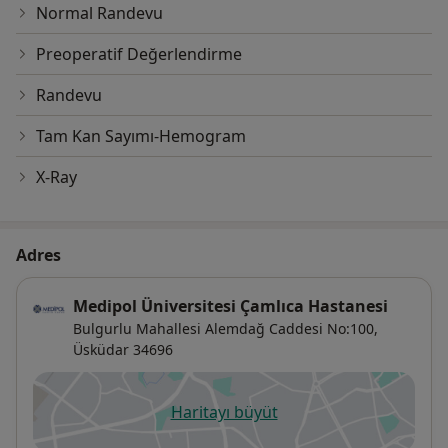
Normal Randevu
Preoperatif Değerlendirme
Randevu
Tam Kan Sayımı-Hemogram
X-Ray
Adres
Medipol Üniversitesi Çamlıca Hastanesi
Bulgurlu Mahallesi Alemdağ Caddesi No:100,
Üsküdar
34696
Haritayı büyüt
yeni bir sekmede açılır