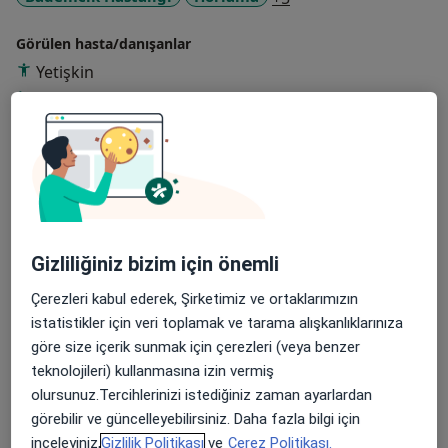
Görülen hasta/danışanlar
Yetişkin
Çocuk
Konsültasyon türleri
Yüz yüze
Konumları görüntüle (1)
Fotoğraflar ve videolar
Gizliliğiniz bizim için önemli
Çerezleri kabul ederek, Şirketimiz ve ortaklarımızın
istatistikler için veri toplamak ve tarama alışkanlıklarınıza
göre size içerik sunmak için çerezleri (veya benzer
teknolojileri) kullanmasına izin vermiş
Galeriyi görüntüle (1)
olursunuz.Tercihlerinizi istediğiniz zaman ayarlardan
görebilir ve güncelleyebilirsiniz. Daha fazla bilgi için
inceleyiniz,
Gizlilik Politikası
ve
Çerez Politikası.