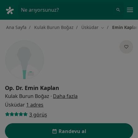
An
Ne arıyorsunuz?
Ana Sayfa
Kulak Burun Boğaz
Üsküdar
Emin Kapla
Şehir değiştir
Op. Dr.
Emin Kaplan
uzmanliklar hakkinda
Kulak Burun Boğaz
·
Daha fazla
Üsküdar
1 adres
3 görüş
Randevu al