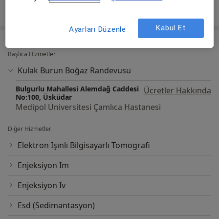
Tümünü göster
deneyim hakkında
Kabul Et
Ayarları Düzenle
Hizmetler
Başlıca Hizmetler
Kulak Burun Boğaz Randevusu
Bulgurlu Mahallesi Alemdağ Caddesi
Ücretler Hakkında
No:100, Üsküdar
Medipol Üniversitesi Çamlıca Hastanesi
Diğer Hizmetler
Elektron Işınlı Bilgisayarlı Tomografi
Enjeksiyon Im
Enjeksiyon Iv
Esd (Sedimantasyon)