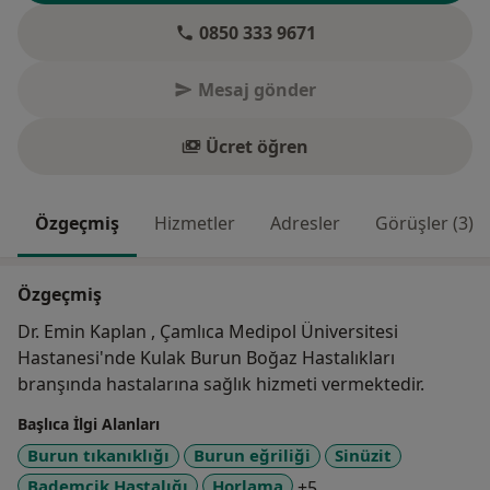
0850 333 9671
Mesaj gönder
Ücret öğren
Özgeçmiş
Hizmetler
Adresler
Görüşler (3)
Özgeçmiş
Dr. Emin Kaplan , Çamlıca Medipol Üniversitesi
Hastanesi'nde Kulak Burun Boğaz Hastalıkları
branşında hastalarına sağlık hizmeti vermektedir.
Başlıca İlgi Alanları
Burun tıkanıklığı
Burun eğriliği
Sinüzit
a11y_sr_more_disea
Bademcik Hastalığı
Horlama
+5