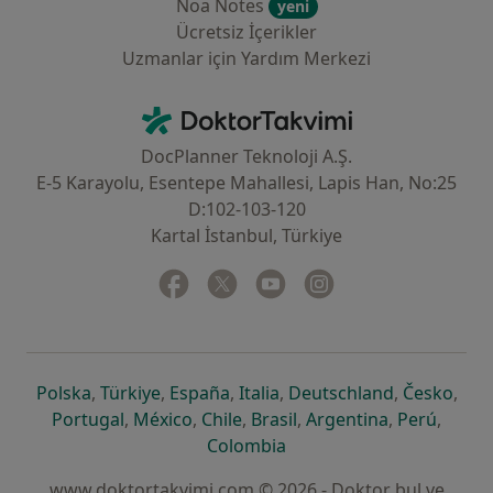
Noa Notes
yeni
Ücretsiz İçerikler
Uzmanlar için Yardım Merkezi
İletişim
DoktorTakvimi - Ana Sayfa
DocPlanner Teknoloji A.Ş.
E-5 Karayolu, Esentepe Mahallesi, Lapis Han, No:25
D:102-103-120
Kartal İstanbul, Türkiye
Facebook
yeni bir sekmede açılır
Twitter
yeni bir sekmede açılır
Youtube
yeni bir sekmede açılır
Instagram
yeni bir sekmede aç
yeni bir sekmede açılır
yeni bir sekmede açılır
yeni bir sekmede açılır
yeni bir sekmede açılır
yeni bir sek
yeni 
Polska
,
Türkiye
,
España
,
Italia
,
Deutschland
,
Česko
,
yeni bir sekmede açılır
yeni bir sekmede açılır
yeni bir sekmede açılır
yeni bir sekmede açılır
yeni bir sekm
yeni bi
Portugal
,
México
,
Chile
,
Brasil
,
Argentina
,
Perú
,
yeni bir sekmede açılır
Colombia
www.doktortakvimi.com © 2026 - Doktor bul ve