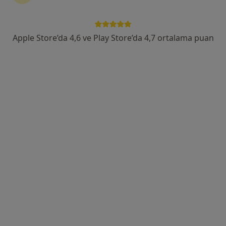
Bulgurlu Mahallesi Alemdağ Caddesi No:100, Üsküdar
•
Harita
Medipol Üniversitesi Çamlıca Hastanesi
Bu uzman ilgili adres için online danışmanlık/takvim sunmuyor.
Apple Store’da 4,6 ve Play Store’da 4,7 ortalama puan
Randevu talep et
Medipol Üniversitesi Çamlıca Hastanesi
Endokrinoloji ve metabolizma hastalıkları, İç hastalıkları,
·
Daha fazla
Gastroenteroloji
77 görüş
Bulgurlu Mahallesi Alemdağ Caddesi No:100, Üsküdar
•
Harita