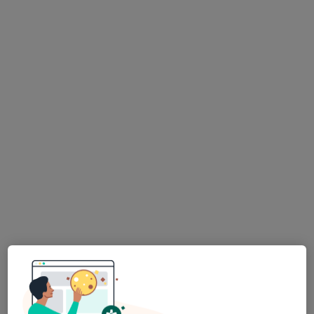
Medipol Üniversitesi Çamlıca Hastanesi
Uzm. Dr. Adnan Yay
Endokrinoloji ve
metabolizma
hastalıkları
Bu kurumda online uygunluğu bulunan bir doktor veya uzman bulunamadı
Profili Gör
Uygun olan doktor/uzmanlar
Bu doktor/uzmanlar Ümraniye, Istanbul aramanıza
yakın bölgelerde bulunuyor.