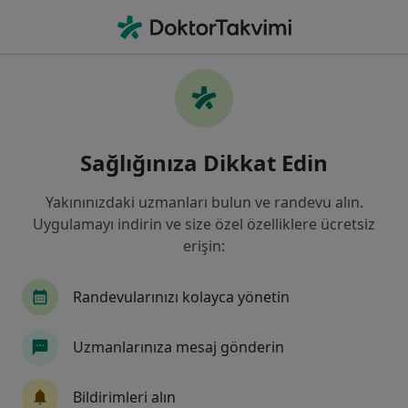
An
Endokrinoloji Ve Metabolizma Hastalıkları • Ümraniye, Istanbul
Filters
Sigorta
Harita
Endokrinoloji Ve Metabolizma Hastalıkları,
Sağlığınıza Dikkat Edin
Ümraniye, İstanbul
Yakınınızdaki uzmanları bulun ve randevu alın.
Uygulamayı indirin ve size özel özelliklere ücretsiz
erişin:
Randevularınızı kolayca yönetin
Uzmanlarınıza mesaj gönderin
Uzm. Dr. Adnan Yay
Endokrinoloji ve metabolizma hastalıkları, İç hastalıkları
Bildirimleri alın