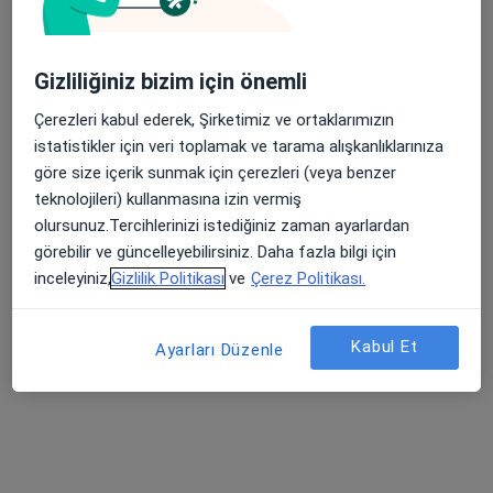
Gizliliğiniz bizim için önemli
Çerezleri kabul ederek, Şirketimiz ve ortaklarımızın
Prof. Dr. Mahmut Muzaffer İlhan
istatistikler için veri toplamak ve tarama alışkanlıklarınıza
Endokrinoloji ve metabolizma hastalıkları, İç hastalıkları
göre size içerik sunmak için çerezleri (veya benzer
42 görüş
teknolojileri) kullanmasına izin vermiş
olursunuz.Tercihlerinizi istediğiniz zaman ayarlardan
Feneryolu, Bağdat Cad. Ersoy İş Merkezi, No:53-59, A Blok, Kat:2 Daire:6, İstanbul
•
Harita
görebilir ve güncelleyebilirsiniz. Daha fazla bilgi için
Prof. Dr. Mahmut Muzaffer İlhan Muayenehanesi
inceleyiniz,
Gizlilik Politikası
ve
Çerez Politikası.
Bu uzman ilgili adres için online danışmanlık/takvim sunmuyor.
Randevu talep et
Kabul Et
Ayarları Düzenle