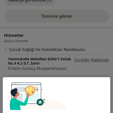
Tümünü göster
deneyim hakkında
Hizmetler
Başlıca Hizmetler
Çocuk Sağlığı Ve Hastalıkları Randevusu
Yenimahalle Mahallesi 8204/1 Sokak
Ücretler Hakkında
No.4 K.2 D.7, İzmir
Erdem Gümüş Muayenehanesi
Yenimahalle Mahallesi 8204/1 Sokak
Ücretler Hakkında
No.4 K.2 D.7, İzmir
Erdem Gümüş Muayenehanesi
Diğer Hizmetler
Astım