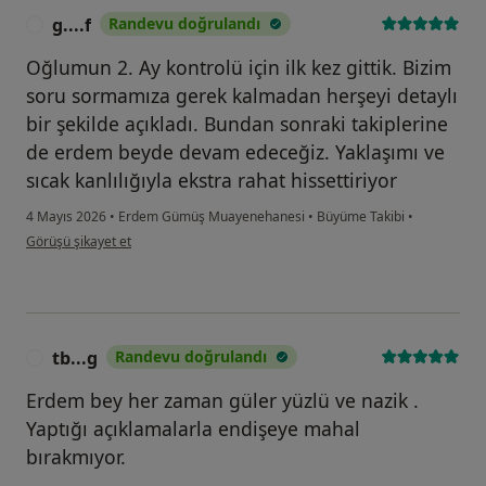
g....f
Randevu doğrulandı
G
Oğlumun 2. Ay kontrolü için ilk kez gittik. Bizim
soru sormamıza gerek kalmadan herşeyi detaylı
bir şekilde açıkladı. Bundan sonraki takiplerine
de erdem beyde devam edeceğiz. Yaklaşımı ve
sıcak kanlılığıyla ekstra rahat hissettiriyor
4 Mayıs 2026
•
Erdem Gümüş Muayenehanesi
•
Büyüme Takibi
•
kullanıcının görüşüne göre g....f
Görüşü şikayet et
tb...g
Randevu doğrulandı
T
Erdem bey her zaman güler yüzlü ve nazik .
Yaptığı açıklamalarla endişeye mahal
bırakmıyor.