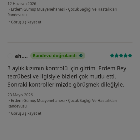
12 Haziran 2026
•
Erdem Gümüş Muayenehanesi
•
Çocuk Sağlığı Ve Hastalıkları
Randevusu
kullanıcının görüşüne göre d.....
•
Görüşü şikayet et
ah....
Randevu doğrulandı
A
3 aylık kızımın kontrolü için gittim. Erdem Bey
tecrübesi ve ilgisiyle bizleri çok mutlu etti.
Sonraki kontrollerimizde görüşmek dileğiyle.
23 Mayıs 2026
•
Erdem Gümüş Muayenehanesi
•
Çocuk Sağlığı Ve Hastalıkları
Randevusu
kullanıcının görüşüne göre ah....
•
Görüşü şikayet et