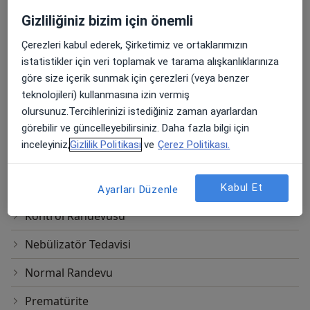
Aşı Takibi
Gizliliğiniz bizim için önemli
Aşı takvimi
Çerezleri kabul ederek, Şirketimiz ve ortaklarımızın
istatistikler için veri toplamak ve tarama alışkanlıklarınıza
Bebek Takibi ve Aşılar
göre size içerik sunmak için çerezleri (veya benzer
teknolojileri) kullanmasına izin vermiş
Büyüme Takibi
olursunuz.Tercihlerinizi istediğiniz zaman ayarlardan
görebilir ve güncelleyebilirsiniz. Daha fazla bilgi için
Enjeksiyon Im
inceleyiniz,
Gizlilik Politikası
ve
Çerez Politikası.
Ergen Hastalıkları
Hasta çocuk muayenesi
Kabul Et
Ayarları Düzenle
Kontrol Randevusu
Nebülizatör Tedavisi
Normal Randevu
Prematürite