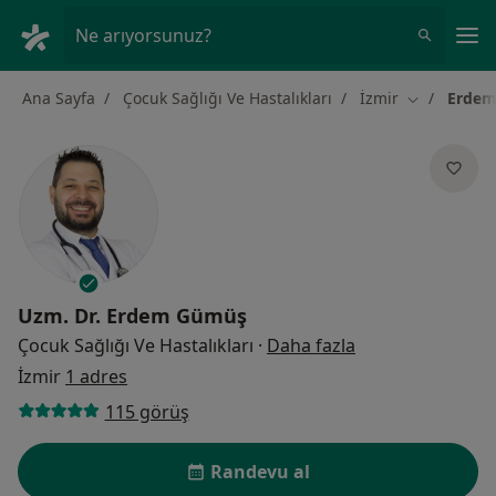
An
Ne arıyorsunuz?
Ana Sayfa
Çocuk Sağlığı Ve Hastalıkları
İzmir
Erde
Şehir değişt
Uzm. Dr.
Erdem Gümüş
uzmanliklar hak
Çocuk Sağlığı Ve Hastalıkları
·
Daha fazla
İzmir
1 adres
115 görüş
Randevu al