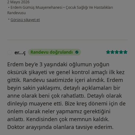
2 Mayıs 2026
•
Erdem Gümüş Muayenehanesi
•
Çocuk Sağlığı Ve Hastalıkları
Randevusu
kullanıcının görüşüne göre tb...g
•
Görüşü şikayet et
er...ç
Randevu doğrulandı
E
Erdem bey’e 3 yaşındaki oğlumun yoğun
öksürük şikayeti ve genel kontrol amaçlı ilk kez
gittik. Randevu saatimizde içeri alındık. Erdem
beyin sakin yaklaşımı, detaylı açıklamaları bir
anne olarak beni çok rahatlattı. Detaylı olarak
dinleyip muayene etti. Bize kreş dönemi için de
önlem olarak neler yapmamız gerektiğini
anlattı. Kendisinden çok memnun kaldık.
Doktor arayışında olanlara tavsiye ederim.