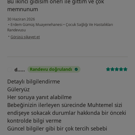
Bu ıkıncı gıdısım öneri ile gittim ve çok
memnunum
30 Haziran 2026
•
Erdem Gümüş Muayenehanesi
•
Çocuk Sağlığı Ve Hastalıkları
Randevusu
kullanıcının görüşüne göre h....a
•
Görüşü şikayet et
d.....
Randevu doğrulandı
D
Detaylı bilgilendirme
Güleryüz
Her soruya yanıt alabilme
Bebeğinizin ilerleyen sürecinde Muhtemel sizi
endişeye sokacak durumlar hakkında bir önceki
kontrolde bilgi verme
Güncel bilgiler gibi bir çok tercih sebebi