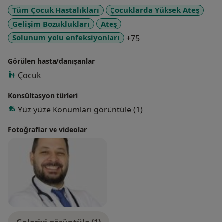
Tüm Çocuk Hastalıkları
Çocuklarda Yüksek Ateş
Gelişim Bozuklukları
Ateş
a11y_sr_more_diseas
Solunum yolu enfeksiyonları
+75
Görülen hasta/danışanlar
Çocuk
Konsültasyon türleri
Yüz yüze
Konumları görüntüle (1)
Fotoğraflar ve videolar
Galeriyi görüntüle (1)