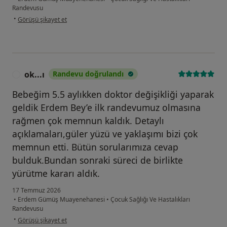
Randevusu
kullanıcının görüşüne göre d.....
•
Görüşü şikayet et
ok...ı
Randevu doğrulandı
O
Bebeğim 5.5 aylıkken doktor değişikliği yaparak
geldik Erdem Bey’e ilk randevumuz olmasına
rağmen çok memnun kaldık. Detaylı
açıklamaları,güler yüzü ve yaklaşımı bizi çok
memnun etti. Bütün sorularımıza cevap
bulduk.Bundan sonraki süreci de birlikte
yürütme kararı aldık.
17 Temmuz 2026
•
Erdem Gümüş Muayenehanesi
•
Çocuk Sağlığı Ve Hastalıkları
Randevusu
kullanıcının görüşüne göre ok...ı
•
Görüşü şikayet et