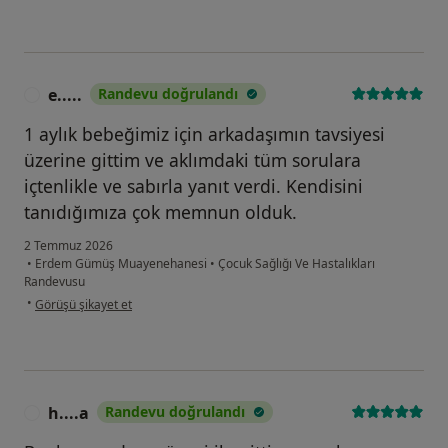
e.....
Randevu doğrulandı
E
1 aylık bebeğimiz için arkadaşımın tavsiyesi
üzerine gittim ve aklımdaki tüm sorulara
içtenlikle ve sabırla yanıt verdi. Kendisini
tanıdığımıza çok memnun olduk.
2 Temmuz 2026
•
Erdem Gümüş Muayenehanesi
•
Çocuk Sağlığı Ve Hastalıkları
Randevusu
kullanıcının görüşüne göre e.....
•
Görüşü şikayet et
h....a
Randevu doğrulandı
H