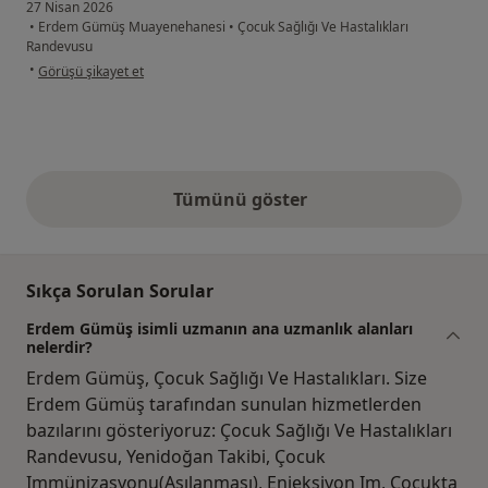
27 Nisan 2026
•
Erdem Gümüş Muayenehanesi
•
Çocuk Sağlığı Ve Hastalıkları
Randevusu
kullanıcının görüşüne göre er...ç
•
Görüşü şikayet et
Tümünü göster
yukarıdaki görüşler
Sıkça Sorulan Sorular
Erdem Gümüş isimli uzmanın ana uzmanlık alanları
nelerdir?
Erdem Gümüş, Çocuk Sağlığı Ve Hastalıkları. Size
Erdem Gümüş tarafından sunulan hizmetlerden
bazılarını gösteriyoruz: Çocuk Sağlığı Ve Hastalıkları
Randevusu, Yenidoğan Takibi, Çocuk
Immünizasyonu(Aşılanması), Enjeksiyon Im, Çocukta