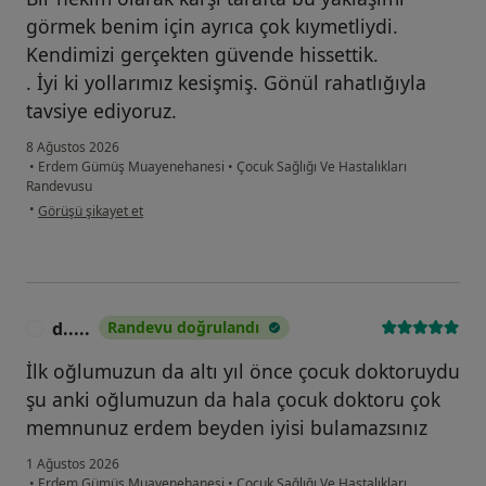
görmek benim için ayrıca çok kıymetliydi.
Kendimizi gerçekten güvende hissettik.
. İyi ki yollarımız kesişmiş. Gönül rahatlığıyla
tavsiye ediyoruz.
8 Ağustos 2026
•
Erdem Gümüş Muayenehanesi
•
Çocuk Sağlığı Ve Hastalıkları
Randevusu
kullanıcının görüşüne göre s.....
•
Görüşü şikayet et
d.....
Randevu doğrulandı
D
İlk oğlumuzun da altı yıl önce çocuk doktoruydu
şu anki oğlumuzun da hala çocuk doktoru çok
memnunuz erdem beyden iyisi bulamazsınız
1 Ağustos 2026
•
Erdem Gümüş Muayenehanesi
•
Çocuk Sağlığı Ve Hastalıkları