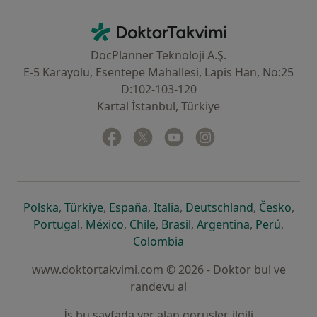
İletişim
DoktorTakvimi - Ana Sayfa
DocPlanner Teknoloji A.Ş.
E-5 Karayolu, Esentepe Mahallesi, Lapis Han, No:25
D:102-103-120
Kartal İstanbul, Türkiye
Facebook
yeni bir sekmede açılır
Twitter
yeni bir sekmede açılır
Youtube
yeni bir sekmede açılır
Instagram
yeni bir sekmede aç
yeni bir sekmede açılır
yeni bir sekmede açılır
yeni bir sekmede açılır
yeni bir sekmede açılır
yeni bir sek
yeni 
Polska
,
Türkiye
,
España
,
Italia
,
Deutschland
,
Česko
,
yeni bir sekmede açılır
yeni bir sekmede açılır
yeni bir sekmede açılır
yeni bir sekmede açılır
yeni bir sekm
yeni bi
Portugal
,
México
,
Chile
,
Brasil
,
Argentina
,
Perú
,
yeni bir sekmede açılır
Colombia
www.doktortakvimi.com © 2026 - Doktor bul ve
randevu al
İş bu sayfada yer alan görüşler, ilgili