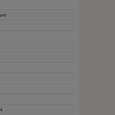
yatı
ık