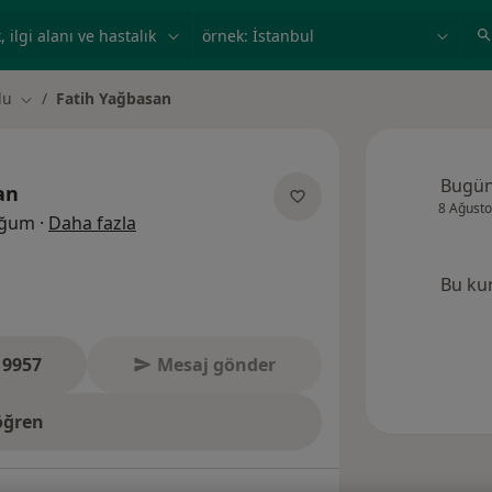
ilgi alanı ve hastalık, isim
örnek: İstanbul
lu
Fatih Yağbasan
Şehir değiştir
Bugü
an
8 Ağusto
uzmanliklar hakkinda
oğum
·
Daha fazla
Bu ku
 9957
Mesaj gönder
öğren