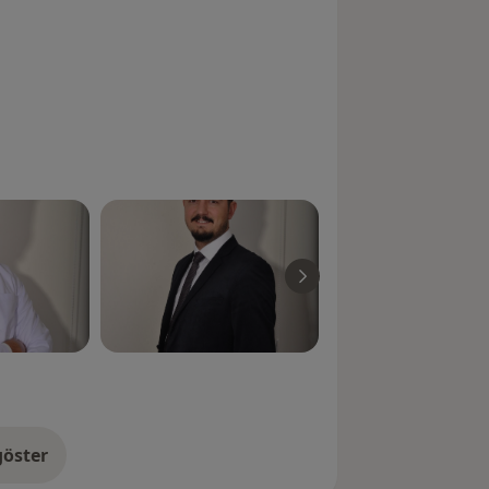
öster
neyim hakkında