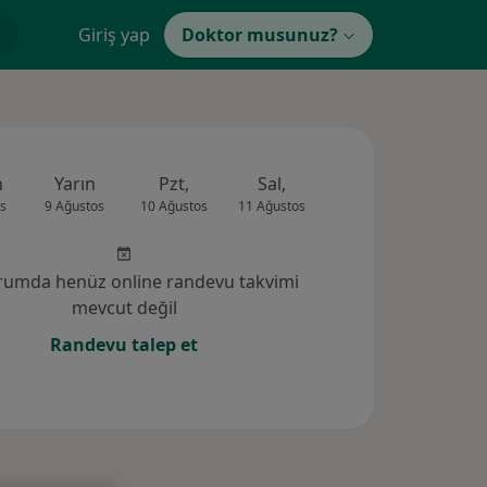
Giriş yap
Doktor musunuz?
n
Yarın
Pzt,
Sal,
Çar,
Per,
s
9 Ağustos
10 Ağustos
11 Ağustos
12 Ağustos
13 Ağus
rumda henüz online randevu takvimi
mevcut değil
Randevu talep et