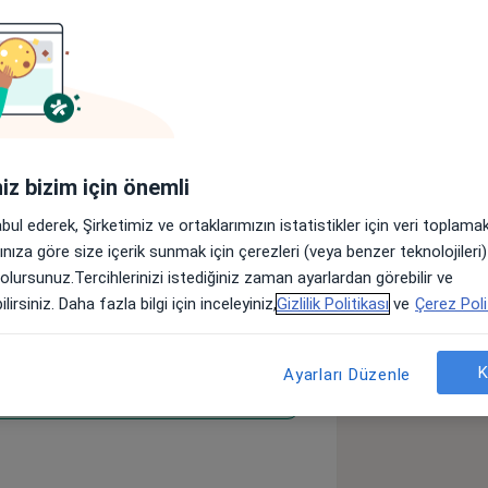
Adresler
Görüşler (54)
lar
iniz bizim için önemli
ğretimini derece
abul ederek, Şirketimiz ve ortaklarımızın istatistikler için veri toplam
m aldı. Eskişehir Osmangazi
arınıza göre size içerik sunmak için çerezleri (veya benzer teknolojiler
mezun oldu. ilk çalışma yeri 3 yıl
 olursunuz.Tercihlerinizi istediğiniz zaman ayarlardan görebilir ve
evlet hastanesinde Başhekim olarak
lirsiniz. Daha fazla bilgi için inceleyiniz,
Gizlilik Politikası
ve
Çerez Poli
ttin Erbakan Üniversitesi Meram Tıp
anabilim dalında uzmanlığını
metini Tunceli Devlet Hastanesinde 2
K
Ayarları Düzenle
kistik Over Sendromu (PKOS / PMOS)
M VE CPD group ve QULAIFI approved
astanesin de hastalarına hizmet