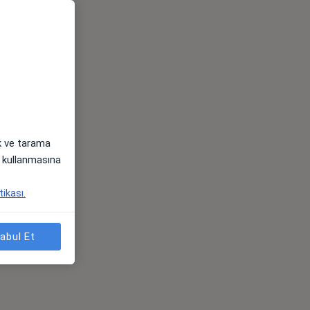
ak ve tarama
i) kullanmasına
tikası.
abul Et