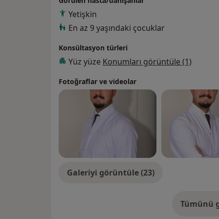
Görülen hasta/danışanlar
vermektedir.
Yetişkin
En az 9 yaşındaki çocuklar
Konsültasyon türleri
Yüz yüze
Konumları görüntüle (1)
Fotoğraflar ve videolar
Galeriyi görüntüle (23)
Tümünü g
de