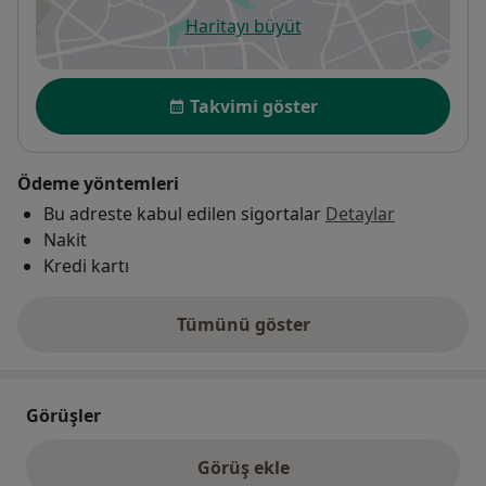
Haritayı büyüt
yeni bir sekmede açılır
Uygunluk
Takvimi göster
Ödeme yöntemleri
Bu adreste kabul edilen sigortalar
Detaylar
Nakit
Kredi kartı
Tümünü göster
adres hakkında
Görüşler
Görüş ekle