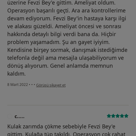
üzerine Fevzi Bey'e gittim. Ameliyat oldum.
Operasyon başarılı geçti. Ara ara kontrollerime
devam ediyorum. Fevzi Bey'in hastaya karşı ilgi
ve alakası güzeldi. Ameliyat öncesi ve sonrası
hakkında detaylı bilgi verdi bana da. Hiçbir
problem yaşamadım. Şu an gayet iyiyim.
Kendisine birşey sormak, danışmak istediğimde
telefonla değil ama mesajla ulaşabiliyorum ve
dönüş alıyorum. Genel anlamda memnun
kaldım.
kullanıcının görüşüne göre b.....
8 Mart 2022
•
•
•
Görüşü şikayet et
c.....
C
Kulak zarımda çökme sebebiyle Fevzi Bey'e
gittim. Kulağa tüp takıldı. Operasyon çok rahat