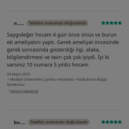
n.....
Telefon numarası doğrulandı
N
Saygıdeğer hocam 4 gün önce sinüs ve burun
eti ameliyatını yaptı. Gerek ameliyat öncesinde
gerek sonrasında gösterdiği ilgi, alaka,
bilgilendirmesi ve tavrı çok çok iyiydi. İyi ki
varsınız 10 numara 5 yıldız hocam.
28 Mayıs 2023
•
Medipol Üniversitesi Çamlıca Hastanesi
•
Kulak Burun Boğaz
Randevusu
kullanıcının görüşüne göre n.....
•
Görüşü şikayet et
bu....
Telefon numarası doğrulandı
B