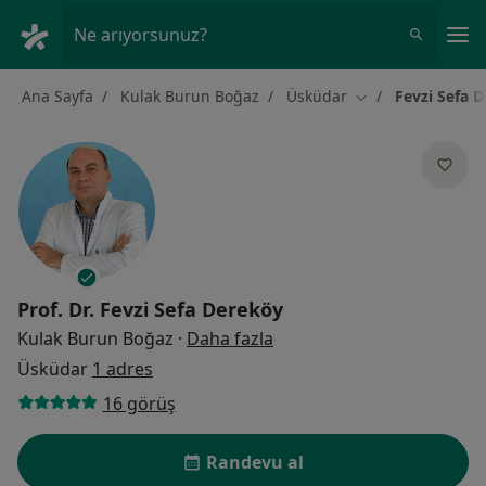
An
Ne arıyorsunuz?
Ana Sayfa
Kulak Burun Boğaz
Üsküdar
Fevzi Sefa 
Şehir değiştir
Prof. Dr.
Fevzi Sefa Dereköy
uzmanliklar hakkinda
Kulak Burun Boğaz
·
Daha fazla
Üsküdar
1 adres
16 görüş
Randevu al