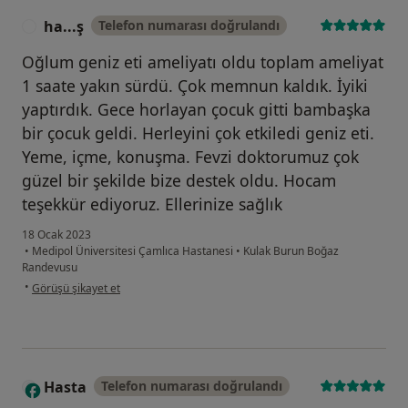
ha...ş
Telefon numarası doğrulandı
H
Oğlum geniz eti ameliyatı oldu toplam ameliyat
1 saate yakın sürdü. Çok memnun kaldık. İyiki
yaptırdık. Gece horlayan çocuk gitti bambaşka
bir çocuk geldi. Herleyini çok etkiledi geniz eti.
Yeme, içme, konuşma. Fevzi doktorumuz çok
güzel bir şekilde bize destek oldu. Hocam
teşekkür ediyoruz. Ellerinize sağlık
18 Ocak 2023
•
Medipol Üniversitesi Çamlıca Hastanesi
•
Kulak Burun Boğaz
Randevusu
kullanıcının görüşüne göre ha...ş
•
Görüşü şikayet et
Hasta
Telefon numarası doğrulandı