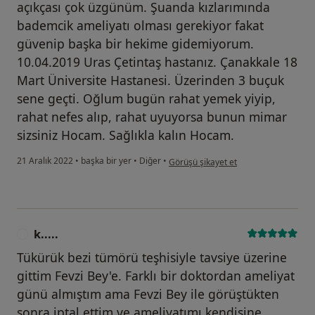
açıkçası çok üzgünüm. Şuanda kızlarımında
bademcik ameliyatı olması gerekiyor fakat
güvenip başka bir hekime gidemiyorum.
10.04.2019 Uras Çetintaş hastanız. Çanakkale 18
Mart Üniversite Hastanesi. Üzerinden 3 buçuk
sene geçti. Oğlum bugün rahat yemek yiyip,
rahat nefes alıp, rahat uyuyorsa bunun mimar
sizsiniz Hocam. Sağlıkla kalın Hocam.
kullanıcının görüşüne göre Hasta
21 Aralık 2022
•
başka bir yer
•
Diğer
•
Görüşü şikayet et
k.....
K
Tükürük bezi tümörü teşhisiyle tavsiye üzerine
gittim Fevzi Bey'e. Farklı bir doktordan ameliyat
günü almıştım ama Fevzi Bey ile görüştükten
sonra iptal ettim ve ameliyatımı kendisine