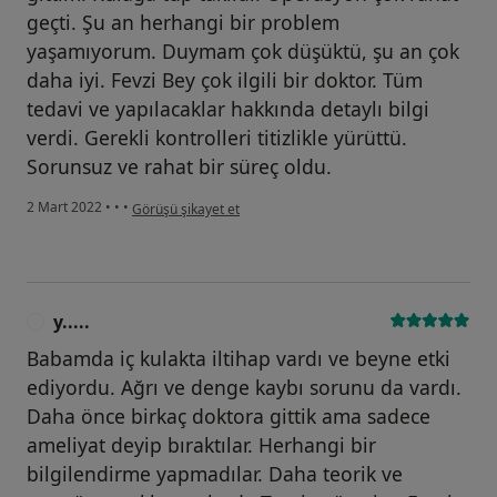
geçti. Şu an herhangi bir problem
yaşamıyorum. Duymam çok düşüktü, şu an çok
daha iyi. Fevzi Bey çok ilgili bir doktor. Tüm
tedavi ve yapılacaklar hakkında detaylı bilgi
verdi. Gerekli kontrolleri titizlikle yürüttü.
Sorunsuz ve rahat bir süreç oldu.
kullanıcının görüşüne göre c.....
2 Mart 2022
•
•
•
Görüşü şikayet et
y.....
Y
Babamda iç kulakta iltihap vardı ve beyne etki
ediyordu. Ağrı ve denge kaybı sorunu da vardı.
Daha önce birkaç doktora gittik ama sadece
ameliyat deyip bıraktılar. Herhangi bir
bilgilendirme yapmadılar. Daha teorik ve