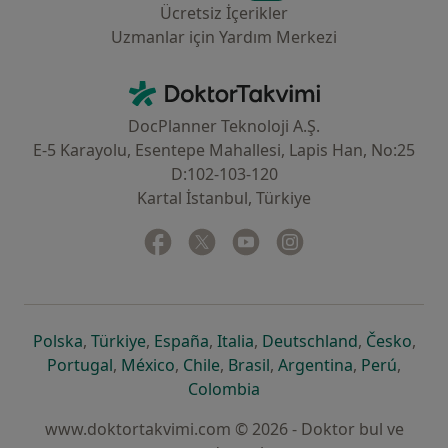
Ücretsiz İçerikler
Uzmanlar için Yardım Merkezi
İletişim
DoktorTakvimi - Ana Sayfa
DocPlanner Teknoloji A.Ş.
E-5 Karayolu, Esentepe Mahallesi, Lapis Han, No:25
D:102-103-120
Kartal İstanbul, Türkiye
Facebook
yeni bir sekmede açılır
Twitter
yeni bir sekmede açılır
Youtube
yeni bir sekmede açılır
Instagram
yeni bir sekmede aç
yeni bir sekmede açılır
yeni bir sekmede açılır
yeni bir sekmede açılır
yeni bir sekmede açılır
yeni bir sek
yeni 
Polska
,
Türkiye
,
España
,
Italia
,
Deutschland
,
Česko
,
yeni bir sekmede açılır
yeni bir sekmede açılır
yeni bir sekmede açılır
yeni bir sekmede açılır
yeni bir sekm
yeni bi
Portugal
,
México
,
Chile
,
Brasil
,
Argentina
,
Perú
,
yeni bir sekmede açılır
Colombia
www.doktortakvimi.com © 2026 - Doktor bul ve