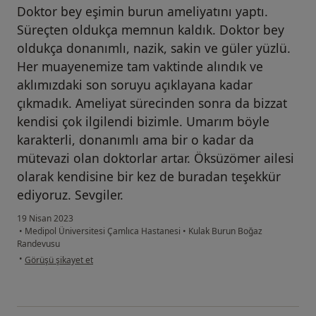
Doktor bey eşimin burun ameliyatını yaptı.
Süreçten oldukça memnun kaldık. Doktor bey
oldukça donanımlı, nazik, sakin ve güler yüzlü.
Her muayenemize tam vaktinde alındık ve
aklımızdaki son soruyu açıklayana kadar
çıkmadık. Ameliyat sürecinden sonra da bizzat
kendisi çok ilgilendi bizimle. Umarım böyle
karakterli, donanımlı ama bir o kadar da
mütevazi olan doktorlar artar. Öksüzömer ailesi
olarak kendisine bir kez de buradan teşekkür
ediyoruz. Sevgiler.
19 Nisan 2023
•
Medipol Üniversitesi Çamlıca Hastanesi
•
Kulak Burun Boğaz
Randevusu
kullanıcının görüşüne göre bu....
•
Görüşü şikayet et