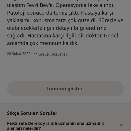
ulaştım Fevzi Bey'e. Operasyonla leke alındı.
Patoloji sonucu da temiz çıktı. Hastaya karşı
yaklaşımı, konuşma tarzı çok güzeldi. Süreçle ve
olabileceklerle ilgili detaylı bilgilendirme
sağladı. Hastasına karşı ilgili bir doktor. Genel
anlamda çok memnun kaldık.
kullanıcının görüşüne göre m.....
28 Şubat 2022
•
•
•
Görüşü şikayet et
Tümünü göster
yukarıdaki görüşler
Sıkça Sorulan Sorular
Fevzi Sefa Dereköy isimli uzmanın ana uzmanlık
alanları nelerdir?