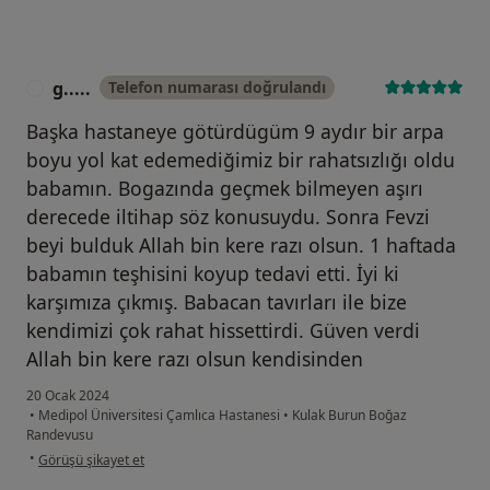
g.....
Telefon numarası doğrulandı
G
Başka hastaneye götürdügüm 9 aydır bir arpa
boyu yol kat edemediğimiz bir rahatsızlığı oldu
babamın. Bogazında geçmek bilmeyen aşırı
derecede iltihap söz konusuydu. Sonra Fevzi
beyi bulduk Allah bin kere razı olsun. 1 haftada
babamın teşhisini koyup tedavi etti. İyi ki
karşımıza çıkmış. Babacan tavırları ile bize
kendimizi çok rahat hissettirdi. Güven verdi
Allah bin kere razı olsun kendisinden
20 Ocak 2024
•
Medipol Üniversitesi Çamlıca Hastanesi
•
Kulak Burun Boğaz
Randevusu
kullanıcının görüşüne göre g.....
•
Görüşü şikayet et