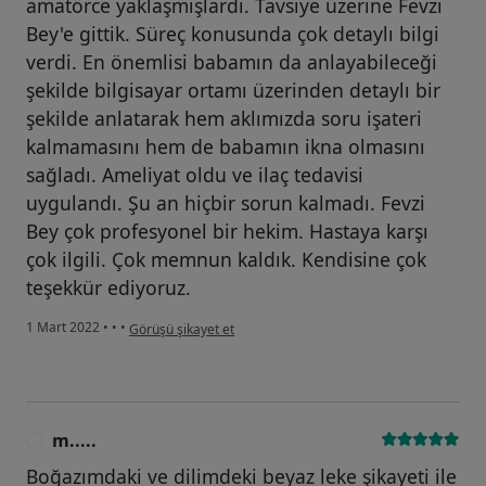
amatörce yaklaşmışlardı. Tavsiye üzerine Fevzi
Bey'e gittik. Süreç konusunda çok detaylı bilgi
verdi. En önemlisi babamın da anlayabileceği
şekilde bilgisayar ortamı üzerinden detaylı bir
şekilde anlatarak hem aklımızda soru işateri
kalmamasını hem de babamın ikna olmasını
sağladı. Ameliyat oldu ve ilaç tedavisi
uygulandı. Şu an hiçbir sorun kalmadı. Fevzi
Bey çok profesyonel bir hekim. Hastaya karşı
çok ilgili. Çok memnun kaldık. Kendisine çok
teşekkür ediyoruz.
kullanıcının görüşüne göre y.....
1 Mart 2022
•
•
•
Görüşü şikayet et
m.....
M
Boğazımdaki ve dilimdeki beyaz leke şikayeti ile