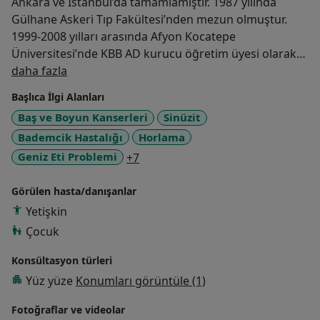
Ankara ve İstanbul’da tamamlamıştır. 1987 yılında
Gülhane Askeri Tıp Fakültesi’nden mezun olmuştur.
1999-2008 yılları arasında Afyon Kocatepe
Üniversitesi’nde KBB AD kurucu öğretim üyesi olarak
Hakkımda
çalışmıştır. Bu sürede Tıp Fakültesi Dekan Yardımcılığı
daha fazla
ve Sağlık Bilimleri Enstitü Müdürlüğü görevlerini
Başlıca İlgi Alanları
yürütmüştür. 2008’de Çanakkale Onsekiz Mart
Baş ve Boyun Kanserleri
Sinüzit
Üniversitesi’ne profesör olarak atanmış ve Tıp
Bademcik Hastalığı
Horlama
Fakültesi’nde Kulak Burun Boğaz Hastalıkları Anabilim
Dalı’nı kurmuştur. Aynı zamanda Çanakkale Onsekiz
a11y_sr_more_diseases
Geniz Eti Problemi
+7
Mart Üniversitesi Hastanesi’nde 2009-2010 yıllarında
kurucu başhekimlik yapmıştır. 2008-2019 yılları
Görülen hasta/danışanlar
arasında aynı üniversitede Kulak Burun Boğaz
Yetişkin
Anabilim Dalı Kurucu Başkanlığı, Uygulama Hastanesi
Çocuk
Kurucu Başhekimliği, Yüksek Okul Müdürlüğü ve
Dekanlık görevlerini yürütmüştür. Ağustos 2019
Konsültasyon türleri
tarihinden itibaren Medipol Üniversitesi Tıp Fakültesi
Yüz yüze
Konumları görüntüle (1)
Çamlıca Uygulama ve Araştırma Hastanesi’nde
Fotoğraflar ve videolar
çalışmaktadır. Öğretim Elemanları Derneği Başkanlığı,