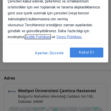
Çerezleri kabul ederek, Şirketimiz ve ortaklarımızın
istatistikler için veri toplamak ve tarama alışkanlıklarınıza
Diğer Hizmetler
göre size içerik sunmak için çerezleri (veya benzer
Enjeksiyon Im
teknolojileri) kullanmasına izin vermiş
olursunuz.Tercihlerinizi istediğiniz zaman ayarlardan
Enjeksiyon Iv
görebilir ve güncelleyebilirsiniz. Daha fazla bilgi için
inceleyiniz,
Gizlilik Politikası
ve
Çerez Politikası.
Normal Randevu
Randevu
Kabul Et
Ayarları Düzenle
Tam Kan Sayımı-Hemogram
Adres
Medipol Üniversitesi Çamlıca Hastanesi
Bulgurlu Mahallesi Alemdağ Caddesi No:100,
Üsküdar
34696