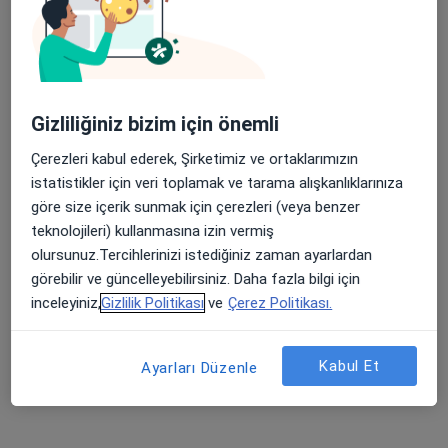
Şehit, Kızılırmak, M. Fethi Akyüz Cd. No: 8Merkez/Sivas, Sivas
•
Harita
Medicana Sivas Hastanesi
Apple Store’da 4,6 ve Play Store’da 4,7 ortalama puan
Gizliliğiniz bizim için önemli
Doç. Dr. Erol Çakmak
Gastroenteroloji
Çerezleri kabul ederek, Şirketimiz ve ortaklarımızın
istatistikler için veri toplamak ve tarama alışkanlıklarınıza
Bu kurumda online uygunluğu bulunan bir doktor veya uzman bulunamadı
göre size içerik sunmak için çerezleri (veya benzer
Profili Gör
teknolojileri) kullanmasına izin vermiş
olursunuz.Tercihlerinizi istediğiniz zaman ayarlardan
görebilir ve güncelleyebilirsiniz. Daha fazla bilgi için
inceleyiniz,
Gizlilik Politikası
ve
Çerez Politikası.
İlgili aramalar
Demir Hayat Sigorta A.Ş. kabul eden diğer
Kabul Et
Ayarları Düzenle
doktorlar
Sivas bölgesinde Demir Hayat Sigorta A.Ş. kabul
eden Kadın Hastalıkları Ve Doğum Uzmanları