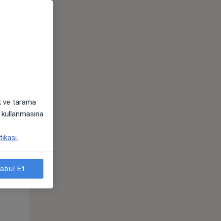
Çar,
Per,
Cum,
os
12 Ağustos
13 Ağustos
14 Ağustos
ak ve tarama
i) kullanmasına
tikası.
Çar,
Per,
Cum,
abul Et
os
12 Ağustos
13 Ağustos
14 Ağustos