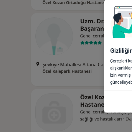
Özel Kozan Ortadoğu Hastanesi
Uzm. Dr. Abdülka
Başaran
Genel cerrahi
1 görüş
Gizliliğ
Çerezleri k
Şevkiye Mahallesi Adana Caddesi No:3/A
alışkanlıkl
Özel Kalepark Hastanesi
izin vermiş
güncelleyebi
Özel Kozan Orta
Hastanesi
Genel cerrahi, Nöroloji, Ç
·
Da
sağlığı ve hastalıkları