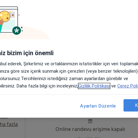
dir
Bugün
Yarın
Pzt,
Sal,
8 Ağustos
9 Ağustos
10 Ağustos
11 Ağust
Online randevu erişime kapalı
iniz bizim için önemli
Randevu talep et
abul ederek, Şirketimiz ve ortaklarımızın istatistikler için veri toplam
, Kozan
•
Harita
arınıza göre size içerik sunmak için çerezleri (veya benzer teknolojiler
 olursunuz.Tercihlerinizi istediğiniz zaman ayarlardan görebilir ve
lirsiniz. Daha fazla bilgi için inceleyiniz,
Gizlilik Politikası
ve
Çerez Poli
doğu
Bugün
Yarın
Pzt,
Sal,
K
Ayarları Düzenle
8 Ağustos
9 Ağustos
10 Ağustos
11 Ağust
ocuk
ha fazla
Online randevu erişime kapalı