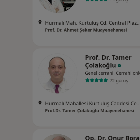
Hurmalı Mah. Kurtuluş Cd. Central Plaza No:39 Kat 5 
Prof. Dr. Ahmet Şeker Muayenehanesi
Prof. Dr. Tamer
Çolakoğlu
Genel cerrahi, Cerrahi onk
72 görüş
Hurmalı Mahallesi Kurtuluş Caddesi Central Plaza No 39 4. kat Dai
Prof.Dr. Tamer Çolakoğlu Muayenehanesi
Op. Dr. Onur Bora