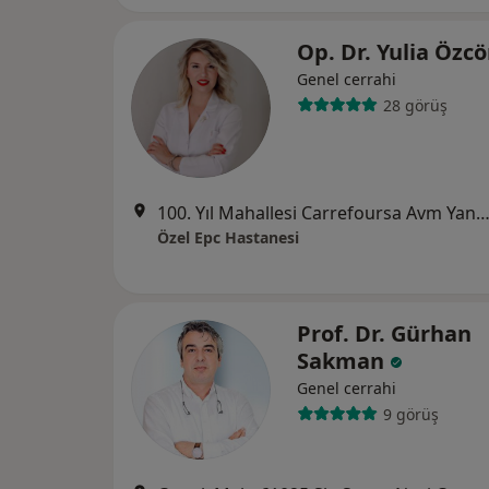
Op. Dr. Yulia Öz
Genel cerrahi
28 görüş
100. Yıl Mahallesi Carrefoursa Avm Yanı 85019 Sokak No : 8, Çu
Özel Epc Hastanesi
Prof. Dr. Gürhan
Sakman
Genel cerrahi
9 görüş