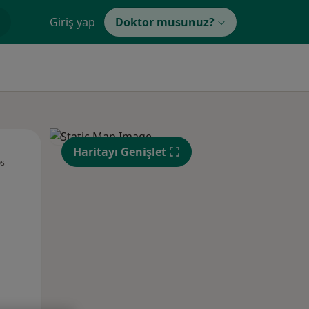
Giriş yap
Doktor musunuz?
Çar,
Per,
Cum,
Haritayı Genişlet
os
12 Ağustos
13 Ağustos
14 Ağustos