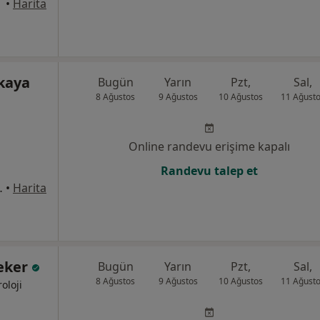
•
Harita
lkaya
Bugün
Yarın
Pzt,
Sal,
8 Ağustos
9 Ağustos
10 Ağustos
11 Ağust
Online randevu erişime kapalı
Randevu talep et
rı No: 234, Çukurova
•
Harita
Şeker
Bugün
Yarın
Pzt,
Sal,
8 Ağustos
9 Ağustos
10 Ağustos
11 Ağust
oloji