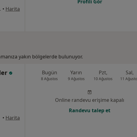
Profili Gör
 No:28, Kozan
•
Harita
manıza yakın bölgelerde bulunuyor.
ler
Bugün
Yarın
Pzt,
Sal,
8 Ağustos
9 Ağustos
10 Ağustos
11 Ağust
Online randevu erişime kapalı
Randevu talep et
•
Harita