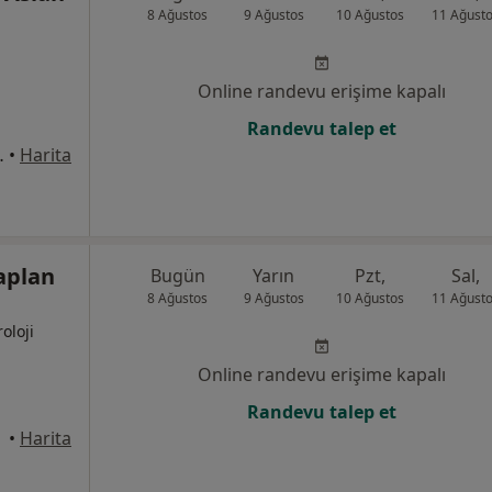
8 Ağustos
9 Ağustos
10 Ağustos
11 Ağust
Online randevu erişime kapalı
Randevu talep et
rı No: 234, Çukurova
•
Harita
aplan
Bugün
Yarın
Pzt,
Sal,
8 Ağustos
9 Ağustos
10 Ağustos
11 Ağust
oloji
Online randevu erişime kapalı
Randevu talep et
yhan
•
Harita