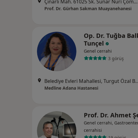
Çınarlı Mah. 61025 Sk. Sunar Nuri Çomu İş Merkezi, Adana
Prof. Dr. Gürhan Sakman Muayanehanesi
Op. Dr. Tuğba Ba
Tunçel
Genel cerrahi
3 görüş
Belediye Evleri Mahallesi, Turgut Özal Bulva
Medline Adana Hastanesi
Prof. Dr. Ahmet 
Genel cerrahi, Gastroenter
cerrahisi
19 görüş