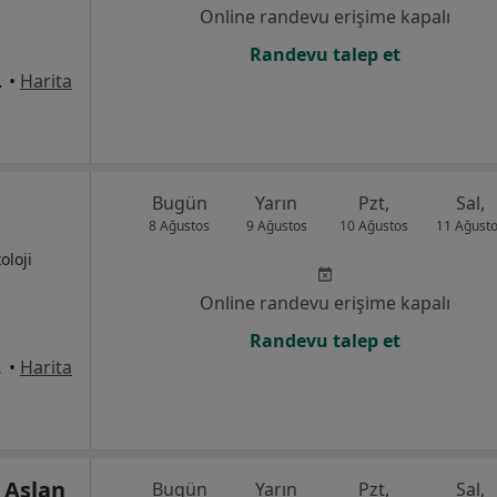
Online randevu erişime kapalı
Randevu talep et
Daire:54, Seyhan
•
Harita
Bugün
Yarın
Pzt,
Sal,
8 Ağustos
9 Ağustos
10 Ağustos
11 Ağust
oloji
Online randevu erişime kapalı
Randevu talep et
re 44, Adana
•
Harita
 Aslan
Bugün
Yarın
Pzt,
Sal,