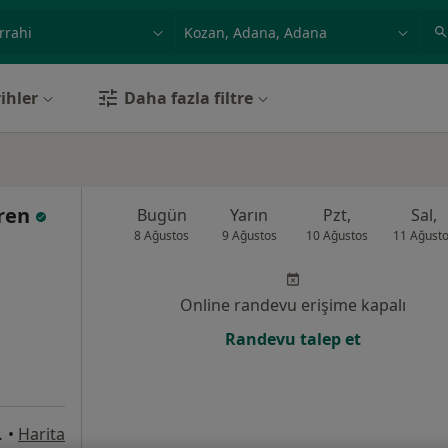
ilgi alanı ve hastalık, isim
örnek: İstanbul
ihler
Daha fazla filtre
Eren
Bugün
Yarın
Pzt,
Sal,
8 Ağustos
9 Ağustos
10 Ağustos
11 Ağust
Online randevu erişime kapalı
Randevu talep et
 No:28, Kozan
•
Harita