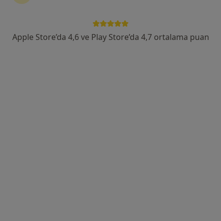
Çağış Yerleşkesi Bigadiç Yolu Üzeri 17 Km, Balıkesir
•
Harita
Balıkesir Üniversitesi Tıp Fakültesi
Bu uzman ilgili adres için online danışmanlık/takvim sunmuyor.
Apple Store’da 4,6 ve Play Store’da 4,7 ortalama puan
Randevu talep et
Doç. Dr. Erman Alçı
Genel cerrahi
130 görüş
Adres 1
Adres 2