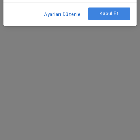
Bu uzman ilgili adres için online danışmanlık/takvim sunmuyor.
Kabul Et
Ayarları Düzenle
Randevu talep et
Op. Dr. Vedat Sağır
Genel cerrahi
17 görüş
Atatürk Mah. Turgut Reis Cad., Balıkesir
•
Harita
Balıkesir Devlet Hastanesi
Bu uzman ilgili adres için online danışmanlık/takvim sunmuyor.