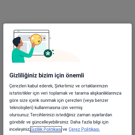
Bigadiç Yolu Üzeri 17.km, Balıkesir
•
Harita
Balıkesir üniversitesi Tıp fakültesi genel cerrrahi AD
Bu uzman ilgili adres için online danışmanlık/takvim sunmuyor.
Randevu talep et
Gizliliğiniz bizim için önemli
Çerezleri kabul ederek, Şirketimiz ve ortaklarımızın
istatistikler için veri toplamak ve tarama alışkanlıklarınıza
Op. Dr. Ömer Gündoğan
göre size içerik sunmak için çerezleri (veya benzer
Genel cerrahi
teknolojileri) kullanmasına izin vermiş
66 görüş
olursunuz.Tercihlerinizi istediğiniz zaman ayarlardan
görebilir ve güncelleyebilirsiniz. Daha fazla bilgi için
Atatürk Mah. Turgut Reis Cad., Balıkesir
•
Harita
inceleyiniz,
Gizlilik Politikası
ve
Çerez Politikası.
Balıkesir Devlet Hastanesi