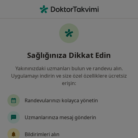
An
Genel Cerrahi • Altıeylül, Balıkesir, Balıkesir
Filters
Sigorta
Harita
Genel Cerrahi, Altıeylül, Balıkesir
Sağlığınıza Dikkat Edin
Yakınınızdaki uzmanları bulun ve randevu alın.
Uygulamayı indirin ve size özel özelliklere ücretsiz
erişin:
Randevularınızı kolayca yönetin
Doç. Dr. Ferhat Çay
Uzmanlarınıza mesaj gönderin
Genel cerrahi
77 görüş
Bildirimleri alın