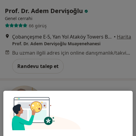
Prof. Dr. Adem Dervişoğlu
Genel cerrahi
66 görüş
Çobançeşme E-5, Yan Yol Ataköy Towers B Blok D:76, İstanbul
•
Harita
Prof. Dr. Adem Dervişoğlu Muayenehanesi
Bu uzman ilgili adres için online danışmanlık/takvim sunmuyor.
Randevu talep et
Prof. Dr. Hasan Taşçı