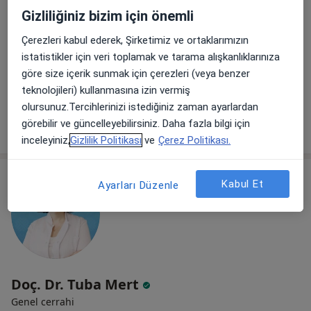
Gizliliğiniz bizim için önemli
Genel cerrahi
7 görüş
Çerezleri kabul ederek, Şirketimiz ve ortaklarımızın
Darülaceze Caddesi 14/1, İstanbul
•
Harita
istatistikler için veri toplamak ve tarama alışkanlıklarınıza
Özel Türkiye Gazetesi Hastanesi
göre size içerik sunmak için çerezleri (veya benzer
teknolojileri) kullanmasına izin vermiş
Bu uzman ilgili adres için online danışmanlık/takvim sunmuyor.
olursunuz.Tercihlerinizi istediğiniz zaman ayarlardan
görebilir ve güncelleyebilirsiniz. Daha fazla bilgi için
Randevu talep et
inceleyiniz,
Gizlilik Politikası
ve
Çerez Politikası.
Kabul Et
Ayarları Düzenle
Doç. Dr. Tuba Mert
Genel cerrahi