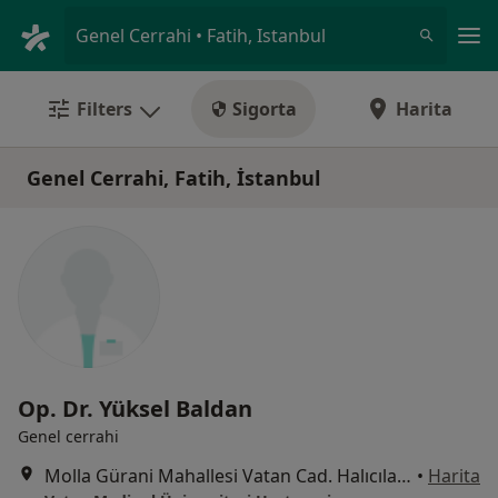
An
Genel Cerrahi • Fatih, Istanbul
Filters
Sigorta
Harita
Genel Cerrahi, Fatih, İstanbul
Op. Dr. Yüksel Baldan
Genel cerrahi
Molla Gürani Mahallesi Vatan Cad. Halıcılar Köşkü Sk. No:11 Aksaray, Fatih
•
Harita