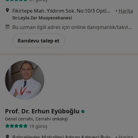
Fikirtepe Mah. Yıldırım Sok. No:10/3 Optimist Rezidans. Kadıköy/ İSTANBUL, İstanbul
•
Harita
Dr.Leyla Zer Muayenehanesi
Bu uzman ilgili adres için online danışmanlık/takvim sunmuyor.
Randevu talep et
Prof. Dr. Erhun Eyüboğlu
Genel cerrahi, Cerrahi onkoloji
19 görüş
Bahçelievler Mahallesi Adnan Kahveci Bulvarı No:227, İstanbul
•
Harita