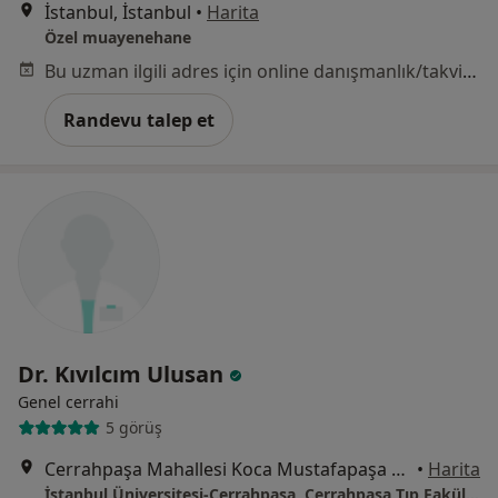
İstanbul, İstanbul
•
Harita
Özel muayenehane
Bu uzman ilgili adres için online danışmanlık/takvim sunmuyor.
Randevu talep et
Dr. Kıvılcım Ulusan
Genel cerrahi
5 görüş
Cerrahpaşa Mahallesi Koca Mustafapaşa Caddesi No:34/E, Fatih
•
Harita
İstanbul Üniversitesi-Cerrahpaşa, Cerrahpaşa Tıp Fakültesi