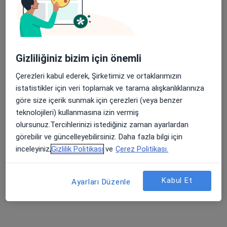
Daha fazla
32 görüş
Cumhuriyet Mahallesi D-100 Karayolu/DÜZCE, Düzce
•
Harita
Apple Store’da 4,6 ve Play Store’da 4,7 ortalama puan
Özel Düzce Çağsu Hastanesi
Gizliliğiniz bizim için önemli
Bu kurumda online uygunluğu bulunan bir doktor veya uzman bulunamadı
Çerezleri kabul ederek, Şirketimiz ve ortaklarımızın
Profili Gör
istatistikler için veri toplamak ve tarama alışkanlıklarınıza
göre size içerik sunmak için çerezleri (veya benzer
teknolojileri) kullanmasına izin vermiş
olursunuz.Tercihlerinizi istediğiniz zaman ayarlardan
İlgili aramalar
görebilir ve güncelleyebilirsiniz. Daha fazla bilgi için
Inter Partner Assistance kabul eden diğer
inceleyiniz,
Gizlilik Politikası
ve
Çerez Politikası.
doktorlar
Düzce bölgesinde Inter Partner Assistance kabul
Kabul Et
Ayarları Düzenle
eden Genel Cerrahlar
Düzce bölgesinde Inter Partner Assistance kabul
eden Kulak Burun Boğaz Doktorları