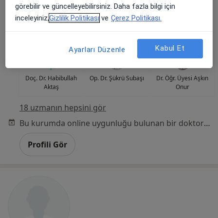
görebilir ve güncelleyebilirsiniz. Daha fazla bilgi için
32 görüş
inceleyiniz,
Gizlilik Politikası
ve
Çerez Politikası.
Cumhuriyet Mahallesi D-100 Karayolu/DÜZCE, Düzce
•
Harita
Özel Düzce Çağsu Hastanesi
Kabul Et
Ayarları Düzenle
Doç. Dr. Habibullah
Op. Dr. Şükrü Subaşı
Dr. Öğr. Üyesi Aşkın
Aktaş
Onur
18 uzmanın hepsini gör
Bu kurumda online uygunluğu bulunan bir doktor veya uzman bulunamadı
Profili Gör