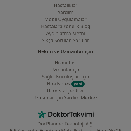
Hastaliklar
Yardım
Mobil Uygulamalar
Hastalara Yönelik Blog
Aydınlatma Metni
Sıkça Sorulan Sorular
Hekim ve Uzmanlar için
Hizmetler
Uzmanlar için
Sağlık Kuruluşları için
Noa Notes
yeni
Ücretsiz İçerikler
Uzmanlar için Yardım Merkezi
İletişim
DoktorTakvimi - Ana Sayfa
DocPlanner Teknoloji A.Ş.
E-5 Karayolu, Esentepe Mahallesi, Lapis Han, No:25