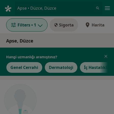
An
Apse • Düzce, Düzce
Filters
• 1
Sigorta
Harita
Apse, Düzce
Hangi uzmanlığı aramıştınız?
Genel Cerrahi
Dermatoloji
İç Hastalıkları