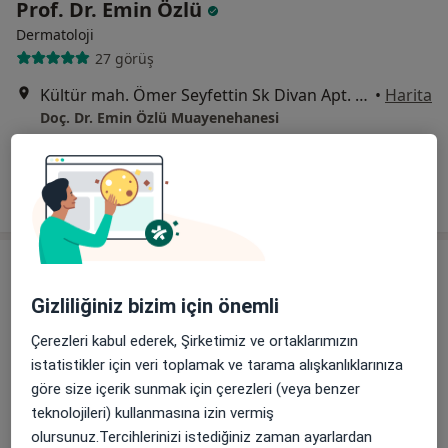
Prof. Dr. Emin Özlü
Dermatoloji
27 görüş
Kültür mah. Ömer Seyfettin Sk Divan Apt. No:6 Kat:2 Daire:3, Düzce
•
Harita
Doç. Dr. Emin Özlü Muayenehanesi
Bu uzman ilgili adres için online danışmanlık/takvim sunmuyor.
Randevu talep et
Gizliliğiniz bizim için önemli
Çerezleri kabul ederek, Şirketimiz ve ortaklarımızın
istatistikler için veri toplamak ve tarama alışkanlıklarınıza
göre size içerik sunmak için çerezleri (veya benzer
teknolojileri) kullanmasına izin vermiş
Özel Düzce Çağsu Hastanesi
olursunuz.Tercihlerinizi istediğiniz zaman ayarlardan
·
Daha fazla
İç hastalıkları, Kardiyoloji, Göğüs hastalıkları