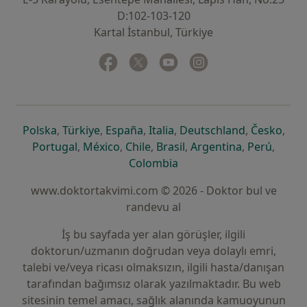
D:102-103-120
Kartal İstanbul, Türkiye
Facebook
yeni bir sekmede açılır
Twitter
yeni bir sekmede açılır
Youtube
yeni bir sekmede açılır
Instagram
yeni bir sekmede aç
yeni bir sekmede açılır
yeni bir sekmede açılır
yeni bir sekmede açılır
yeni bir sekmede açılır
yeni bir sek
yeni 
Polska
,
Türkiye
,
España
,
Italia
,
Deutschland
,
Česko
,
yeni bir sekmede açılır
yeni bir sekmede açılır
yeni bir sekmede açılır
yeni bir sekmede açılır
yeni bir sekm
yeni bi
Portugal
,
México
,
Chile
,
Brasil
,
Argentina
,
Perú
,
yeni bir sekmede açılır
Colombia
www.doktortakvimi.com © 2026 - Doktor bul ve
randevu al
İş bu sayfada yer alan görüşler, ilgili
doktorun/uzmanın doğrudan veya dolaylı emri,
talebi ve/veya ricası olmaksızın, ilgili hasta/danışan
tarafından bağımsız olarak yazılmaktadır. Bu web
sitesinin temel amacı, sağlık alanında kamuoyunun