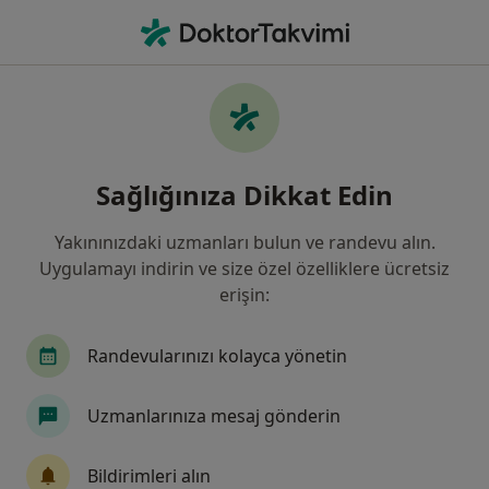
An
Tırnak İltihabı • Düzce, Düzce
Filters
• 1
Sigorta
Harita
Tırnak İltihabı, Düzce
Sağlığınıza Dikkat Edin
Yakınınızdaki uzmanları bulun ve randevu alın.
Hangi uzmanlığı aramıştınız?
Uygulamayı indirin ve size özel özelliklere ücretsiz
Ortopedi Ve Travmatoloji
Dermatoloji
İç 
erişin:
Randevularınızı kolayca yönetin
Uzmanlarınıza mesaj gönderin
Bildirimleri alın