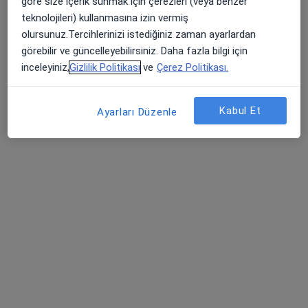
göre size içerik sunmak için çerezleri (veya benzer
23 görüş
teknolojileri) kullanmasına izin vermiş
olursunuz.Tercihlerinizi istediğiniz zaman ayarlardan
Cumhuriyet Mahallesi D-100 Karayolu/DÜZCE, Düzce
•
Harita
görebilir ve güncelleyebilirsiniz. Daha fazla bilgi için
Özel Düzce Çağsu Hastanesi
inceleyiniz,
Gizlilik Politikası
ve
Çerez Politikası.
Bu uzman ilgili adres için online danışmanlık/takvim sunmuyor.
Randevu talep et
Kabul Et
Ayarları Düzenle
Prof. Dr. Emin Özlü
Dermatoloji
27 görüş