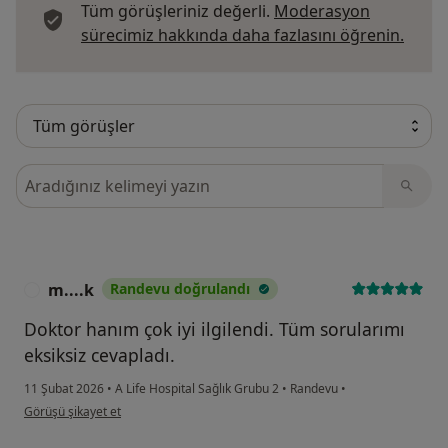
Tüm görüşleriniz değerli.
Moderasyon
Görüş
sürecimiz hakkında daha fazlasını öğrenin.
Görüşler içerisinde ara
m....k
Randevu doğrulandı
M
Doktor hanım çok iyi ilgilendi. Tüm sorularımı
eksiksiz cevapladı.
11 Şubat 2026
•
A Life Hospital Sağlık Grubu 2
•
Randevu
•
kullanıcının görüşüne göre m....k
Görüşü şikayet et