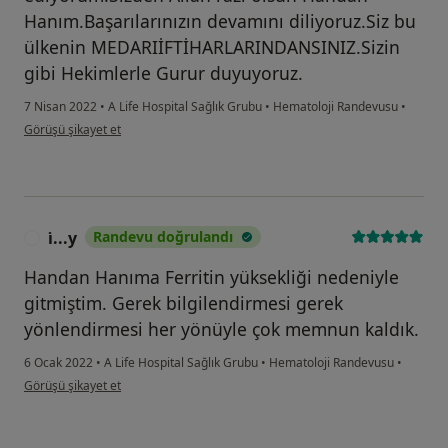
Hanım.Başarılarınızın devamını diliyoruz.Siz bu
ülkenin MEDARIİFTİHARLARINDANSINIZ.Sizin
gibi Hekimlerle Gurur duyuyoruz.
7 Nisan 2022
•
A Life Hospital Sağlık Grubu
•
Hematoloji Randevusu
•
kullanıcının görüşüne göre se...a
Görüşü şikayet et
i̇...y
Randevu doğrulandı
I
Handan Hanıma Ferritin yüksekliği nedeniyle
gitmiştim. Gerek bilgilendirmesi gerek
yönlendirmesi her yönüyle çok memnun kaldık.
6 Ocak 2022
•
A Life Hospital Sağlık Grubu
•
Hematoloji Randevusu
•
kullanıcının görüşüne göre i̇...y
Görüşü şikayet et