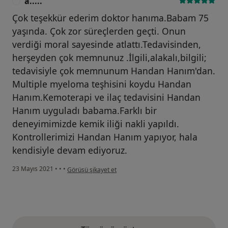
a.....
A
Çok teşekkür ederim doktor hanıma.Babam 75
yaşında. Çok zor süreçlerden geçti. Onun
verdiği moral sayesinde atlattı.Tedavisinden,
herşeyden çok memnunuz .İlgili,alakalı,bilgili;
tedavisiyle çok memnunum Handan Hanım'dan.
Multiple myeloma teşhisini koydu Handan
Hanım.Kemoterapi ve ilaç tedavisini Handan
Hanım uyguladı babama.Farklı bir
deneyimimizde kemik iliği nakli yapıldı.
Kontrollerimizi Handan Hanım yapıyor, hala
kendisiyle devam ediyoruz.
kullanıcının görüşüne göre a.....
23 Mayıs 2021
•
•
•
Görüşü şikayet et