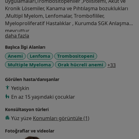
uygulamaları,Trombositopeniler ,Polisitemi, Akut ve
Kronik Lösemiler, Kanama ve Pıhtılaşma bozuklukları
,Multipl Myelom, Lenfomalar, Trombofililer,
Myeloproliferatif Hastalıklar , Kurumda SGK Anlaşması
mevcuttur
Hakkımda
daha fazla
Başlıca İlgi Alanları
Anemi
Lenfoma
Trombositopeni
a11y_sr_m
Multiple Myeloma
Orak hücreli anemi
+33
Görülen hasta/danışanlar
Yetişkin
En az 15 yaşındaki çocuklar
Konsültasyon türleri
Yüz yüze
Konumları görüntüle (1)
Fotoğraflar ve videolar