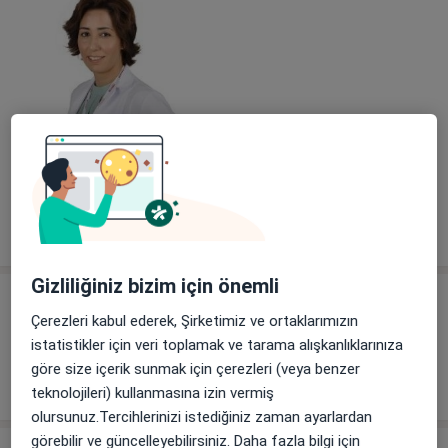
Galeriyi görüntüle (1)
Tümünü göster
deneyim hakkında
Gizliliğiniz bizim için önemli
Hizmetler
Çerezleri kabul ederek, Şirketimiz ve ortaklarımızın
Diğer Hizmetler
istatistikler için veri toplamak ve tarama alışkanlıklarınıza
göre size içerik sunmak için çerezleri (veya benzer
Randevu
teknolojileri) kullanmasına izin vermiş
olursunuz.Tercihlerinizi istediğiniz zaman ayarlardan
görebilir ve güncelleyebilirsiniz. Daha fazla bilgi için