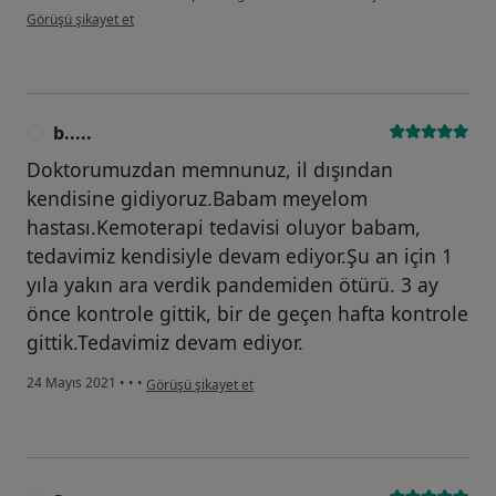
kullanıcının görüşüne göre fi...
Görüşü şikayet et
b.....
B
Doktorumuzdan memnunuz, il dışından
kendisine gidiyoruz.Babam meyelom
hastası.Kemoterapi tedavisi oluyor babam,
tedavimiz kendisiyle devam ediyor.Şu an için 1
yıla yakın ara verdik pandemiden ötürü. 3 ay
önce kontrole gittik, bir de geçen hafta kontrole
gittik.Tedavimiz devam ediyor.
kullanıcının görüşüne göre b.....
24 Mayıs 2021
•
•
•
Görüşü şikayet et