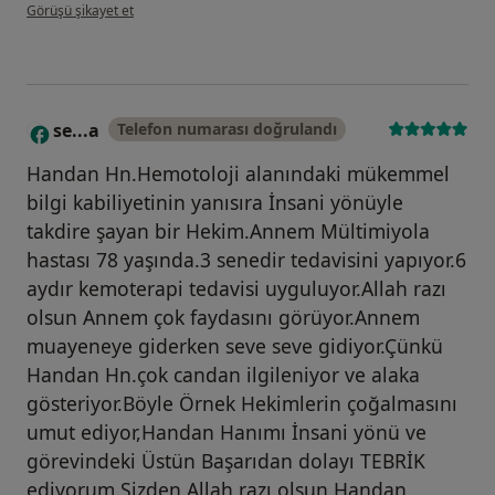
kullanıcının görüşüne göre ok...ş
Görüşü şikayet et
se...a
Telefon numarası doğrulandı
S
Handan Hn.Hemotoloji alanındaki mükemmel
bilgi kabiliyetinin yanısıra İnsani yönüyle
takdire şayan bir Hekim.Annem Mültimiyola
hastası 78 yaşında.3 senedir tedavisini yapıyor.6
aydır kemoterapi tedavisi uyguluyor.Allah razı
olsun Annem çok faydasını görüyor.Annem
muayeneye giderken seve seve gidiyor.Çünkü
Handan Hn.çok candan ilgileniyor ve alaka
gösteriyor.Böyle Örnek Hekimlerin çoğalmasını
umut ediyor,Handan Hanımı İnsani yönü ve
görevindeki Üstün Başarıdan dolayı TEBRİK
ediyorum.Sizden Allah razı olsun Handan