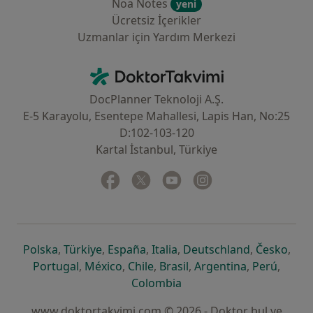
Noa Notes
yeni
Ücretsiz İçerikler
Uzmanlar için Yardım Merkezi
İletişim
DoktorTakvimi - Ana Sayfa
DocPlanner Teknoloji A.Ş.
E-5 Karayolu, Esentepe Mahallesi, Lapis Han, No:25
D:102-103-120
Kartal İstanbul, Türkiye
Facebook
yeni bir sekmede açılır
Twitter
yeni bir sekmede açılır
Youtube
yeni bir sekmede açılır
Instagram
yeni bir sekmede aç
yeni bir sekmede açılır
yeni bir sekmede açılır
yeni bir sekmede açılır
yeni bir sekmede açılır
yeni bir sek
yeni 
Polska
,
Türkiye
,
España
,
Italia
,
Deutschland
,
Česko
,
yeni bir sekmede açılır
yeni bir sekmede açılır
yeni bir sekmede açılır
yeni bir sekmede açılır
yeni bir sekm
yeni bi
Portugal
,
México
,
Chile
,
Brasil
,
Argentina
,
Perú
,
yeni bir sekmede açılır
Colombia
www.doktortakvimi.com © 2026 - Doktor bul ve