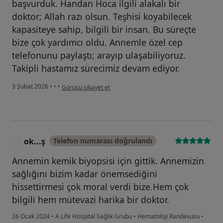
başvurduk. Handan Hoca ilgili alakalı bir
doktor; Allah razı olsun. Teşhisi koyabilecek
kapasiteye sahip, bilgili bir insan. Bu süreçte
bize çok yardımcı oldu. Annemle özel cep
telefonunu paylaştı; arayıp ulaşabiliyoruz.
Takipli hastamız sürecimiz devam ediyor.
kullanıcının görüşüne göre c....)
3 Şubat 2026
•
•
•
Görüşü şikayet et
ok...ş
Telefon numarası doğrulandı
O
Annemin kemik biyopsisi için gittik. Annemizin
sağlığını bizim kadar önemsediğini
hissettirmesi çok moral verdi bize.Hem çok
bilgili hem mütevazi harika bir doktor.
26 Ocak 2024
•
A Life Hospital Sağlık Grubu
•
Hematoloji Randevusu
•