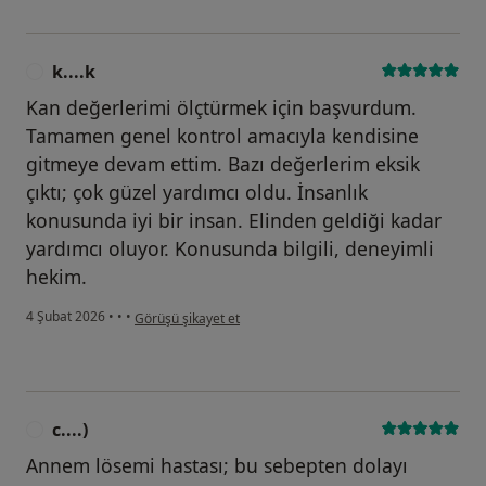
k....k
K
Kan değerlerimi ölçtürmek için başvurdum.
Tamamen genel kontrol amacıyla kendisine
gitmeye devam ettim. Bazı değerlerim eksik
çıktı; çok güzel yardımcı oldu. İnsanlık
konusunda iyi bir insan. Elinden geldiği kadar
yardımcı oluyor. Konusunda bilgili, deneyimli
hekim.
kullanıcının görüşüne göre k....k
4 Şubat 2026
•
•
•
Görüşü şikayet et
c....)
C
Annem lösemi hastası; bu sebepten dolayı