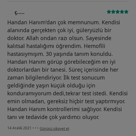
ç.....
Ç
Handan Hanım'dan çok memnunum. Kendisi
alanında gerçekten çok iyi, güleryüzlü bir
doktor. Allah ondan razı olsun. Sayesinde
kalıtsal hastalığımı öğrendim. Hemofili
hastasıymışım. 30 yaşında tanım konuldu.
Handan Hanım görüp görebileceğim en iyi
doktorlardan bir tanesi. Süreç içerisinde her
zaman bilgilendiriyor. İlk test sonucum
geldiğinde yaşın küçük olduğu için
konduramıyorum dedi,tekrar test istedi. Kendisi
emin olmadan, gereksiz hiçbir test yaptırmıyor.
Handan Hanım kontrollerimi sağlıyor. Kendisi
tanı ve tedavide çok yardımcı oluyor.
kullanıcının görüşüne göre ç.....
14 Aralık 2021
•
•
•
Görüşü şikayet et