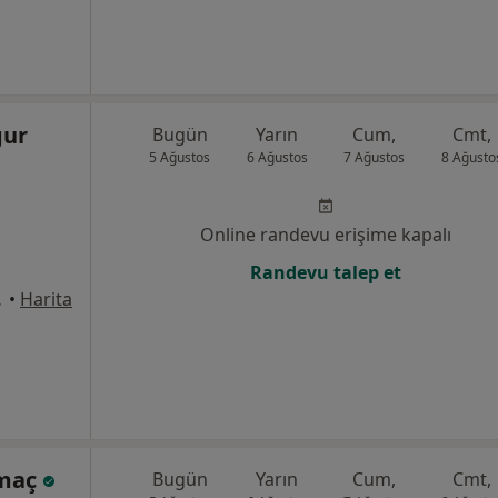
ğur
Bugün
Yarın
Cum,
Cmt,
5 Ağustos
6 Ağustos
7 Ağustos
8 Ağusto
Online randevu erişime kapalı
Randevu talep et
ek, Gölbaşı
•
Harita
amaç
Bugün
Yarın
Cum,
Cmt,