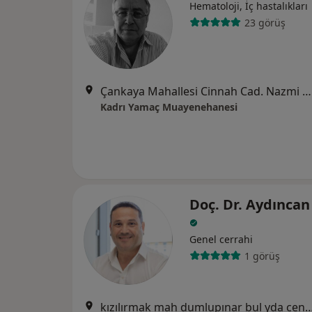
Hematoloji, İç hastalıkları
23 görüş
Çankaya Mahallesi Cinnah Cad. Nazmi Bey İş Merkezi 1/15, Ankara
Kadrı Yamaç Muayenehanesi
Doç. Dr. Aydınca
Genel cerrahi
1 görüş
kızılırmak mah dumlupınar bul yda center No 