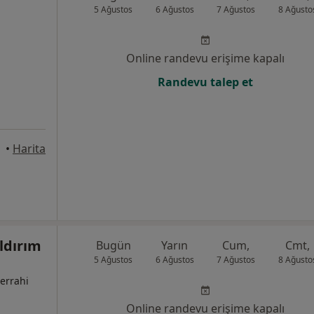
5 Ağustos
6 Ağustos
7 Ağustos
8 Ağusto
Online randevu erişime kapalı
Randevu talep et
kara
•
Harita
ldırım
Bugün
Yarın
Cum,
Cmt,
5 Ağustos
6 Ağustos
7 Ağustos
8 Ağusto
cerrahi
Online randevu erişime kapalı