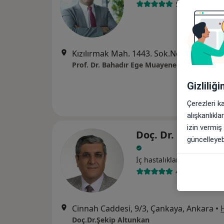
59 görüş
Kızılırmak Mah. 1443. Sok.No: 25 1071 Plaza Kat:16 No:113 Çukurambar, Ankara
Prof. Dr. Bahadır Ege Muayenehanesi
Gizliliğ
Çerezleri k
alışkanlıkl
izin vermiş
Doç. Dr. Şekip Al
güncelleyebi
İç hastalıkları
49 görüş
Cinnah Caddesi, 9/3, Çankaya, Ankara
•
Doç.Dr.Şekip Altunkan