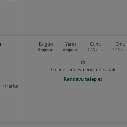
n
Bugün
Yarın
Cum,
Cmt,
5 Ağustos
6 Ağustos
7 Ağustos
8 Ağusto
Online randevu erişime kapalı
Randevu talep et
alle
•
Harita