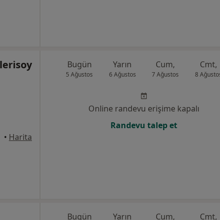
lerisoy
Bugün
Yarın
Cum,
Cmt,
5 Ağustos
6 Ağustos
7 Ağustos
8 Ağusto
Online randevu erişime kapalı
Randevu talep et
•
Harita
Bugün
Yarın
Cum,
Cmt,