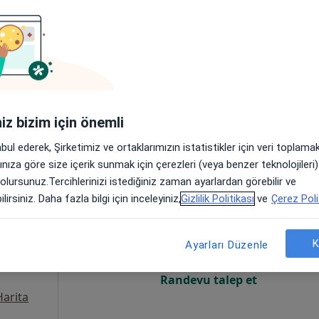
Online randevu erişime kapalı
Randevu talep et
•
Harita
iniz bizim için önemli
abul ederek, Şirketimiz ve ortaklarımızın istatistikler için veri toplam
arınıza göre size içerik sunmak için çerezleri (veya benzer teknolojiler
 olursunuz.Tercihlerinizi istediğiniz zaman ayarlardan görebilir ve
tunkan
Bugün
Yarın
Cum,
Cmt,
lirsiniz. Daha fazla bilgi için inceleyiniz,
Gizlilik Politikası
ve
Çerez Poli
5 Ağustos
6 Ağustos
7 Ağustos
8 Ağusto
K
Ayarları Düzenle
Online randevu erişime kapalı
Randevu talep et
Harita