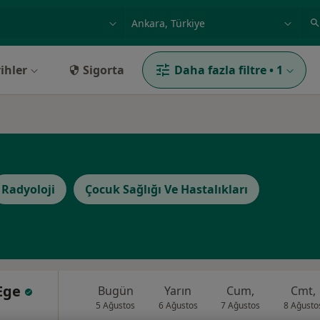
ilgi alanı ve hastalık, isim
örnek: İstanbul
ihler
Sigorta
Daha fazla filtre
•
1
Radyoloji
Çocuk Sağlığı Ve Hastalıkları
 Ege
Bugün
Yarın
Cum,
Cmt,
5 Ağustos
6 Ağustos
7 Ağustos
8 Ağusto