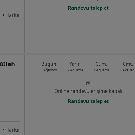
Randevu talep et
•
Harita
 Külah
Bugün
Yarın
Cum,
Cmt,
5 Ağustos
6 Ağustos
7 Ağustos
8 Ağusto
Online randevu erişime kapalı
Randevu talep et
•
Harita