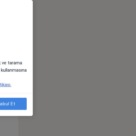
ak ve tarama
i) kullanmasına
Paz,
Pzt,
Sal,
tikası.
s
9 Ağustos
10 Ağustos
11 Ağustos
abul Et