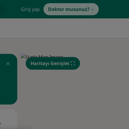
Giriş yap
Doktor musunuz?
Haritayı Genişlet
Paz,
Pzt,
Sal,
s
9 Ağustos
10 Ağustos
11 Ağustos