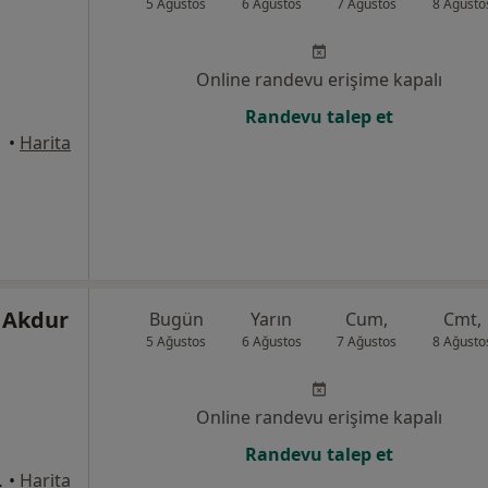
5 Ağustos
6 Ağustos
7 Ağustos
8 Ağusto
Online randevu erişime kapalı
Randevu talep et
•
Harita
n Akdur
Bugün
Yarın
Cum,
Cmt,
5 Ağustos
6 Ağustos
7 Ağustos
8 Ağusto
Online randevu erişime kapalı
Randevu talep et
9A/235, Ankara
•
Harita