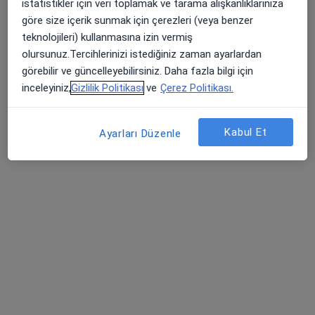
istatistikler için veri toplamak ve tarama alışkanlıklarınıza
Etiler Mahallesi Nispetiye Caddesi, Aydın Sokağı No:1, Beşiktaş
•
Harita
göre size içerik sunmak için çerezleri (veya benzer
Central Hospital Etiler
teknolojileri) kullanmasına izin vermiş
Bu uzman ilgili adres için online danışmanlık/takvim sunmuyor.
olursunuz.Tercihlerinizi istediğiniz zaman ayarlardan
görebilir ve güncelleyebilirsiniz. Daha fazla bilgi için
Randevu talep et
inceleyiniz,
Gizlilik Politikası
ve
Çerez Politikası.
Kabul Et
Ayarları Düzenle
Prof. Dr. Şule Güngör
Dermatoloji
21 görüş
Hakkı Yeten Caddesi no 13, İstanbul
•
Harita