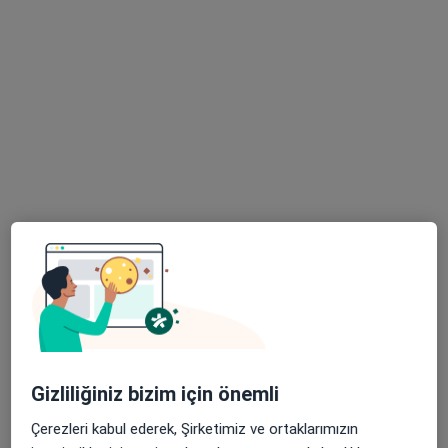
16 görüş
Esentepe, Büyükdere Caddesi, No: 165 Şişli, İstanbul
•
Harita
Medicana Zincirlikuyu Hastanesi
Bu uzman ilgili adres için online danışmanlık/takvim sunmuyor.
Randevu talep et
Op. Dr. Irmak Uçak
Gizliliğiniz bizim için önemli
Kulak burun boğaz
Çerezleri kabul ederek, Şirketimiz ve ortaklarımızın
4 görüş