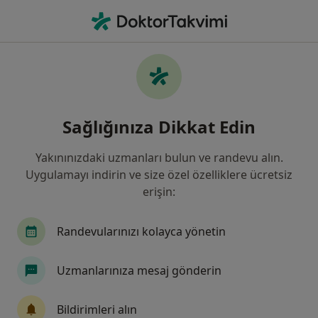
An
Aft • Beşiktaş, İstanbul
Filters
• 1
Sigorta
Harita
Aft, Beşiktaş
Sağlığınıza Dikkat Edin
Yakınınızdaki uzmanları bulun ve randevu alın.
Hangi uzmanlığı aramıştınız?
Uygulamayı indirin ve size özel özelliklere ücretsiz
Dermatoloji
Diş Hekimi
Kulak Burun Boğ
erişin:
Randevularınızı kolayca yönetin
Uzmanlarınıza mesaj gönderin
Bildirimleri alın