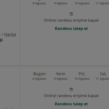
8 Ağustos
9 Ağustos
10 Ağustos
11 Ağust
Online randevu erişime kapalı
Randevu talep et
 Self Office, İzmit
•
Harita
ği
Bugün
Yarın
Pzt,
Sal,
8 Ağustos
9 Ağustos
10 Ağustos
11 Ağust
Online randevu erişime kapalı
Randevu talep et