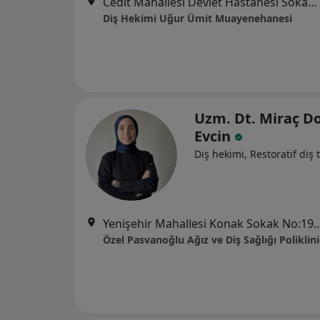
Cedit Mahallesi Devlet Hastanesi Sokak No:30/2, Kocaeli
Diş Hekimi Uğur Ümit Muayenehanesi
Uzm. Dt. Miraç D
Evcin
Diş hekimi, Restoratif diş 
Yenişehir Mahallesi Konak Sokak No:19-D/6
Özel Pasvanoğlu Ağız ve Diş Sağlığı Poliklini