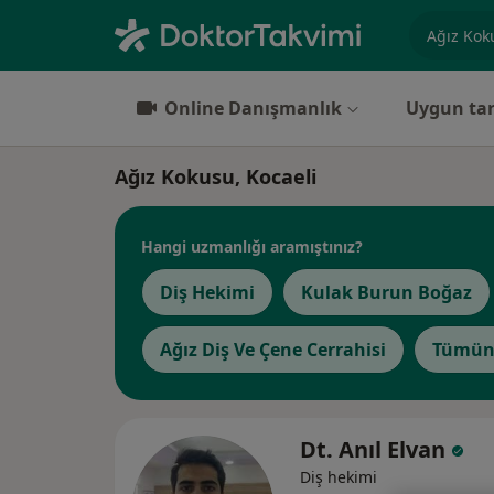
Uzmanlık, 
Online Danışmanlık
Uygun tar
Ağız Kokusu, Kocaeli
Hangi uzmanlığı aramıştınız?
Diş Hekimi
Kulak Burun Boğaz
Ağız Diş Ve Çene Cerrahisi
Tümün
Dt. Anıl Elvan
Diş hekimi