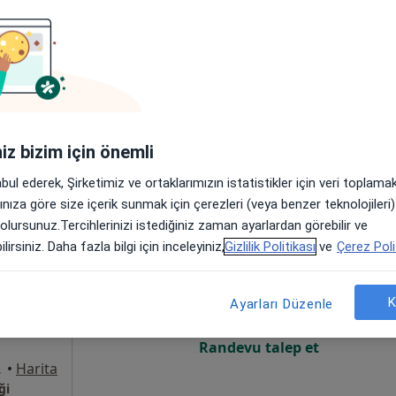
Online randevu erişime kapalı
Randevu talep et
•
Harita
iniz bizim için önemli
abul ederek, Şirketimiz ve ortaklarımızın istatistikler için veri toplam
arınıza göre size içerik sunmak için çerezleri (veya benzer teknolojiler
 olursunuz.Tercihlerinizi istediğiniz zaman ayarlardan görebilir ve
l
Bugün
Yarın
Pzt,
Sal,
lirsiniz. Daha fazla bilgi için inceleyiniz,
Gizlilik Politikası
ve
Çerez Poli
8 Ağustos
9 Ağustos
10 Ağustos
11 Ağust
K
Ayarları Düzenle
Online randevu erişime kapalı
Randevu talep et
/B, Gebze
•
Harita
ği