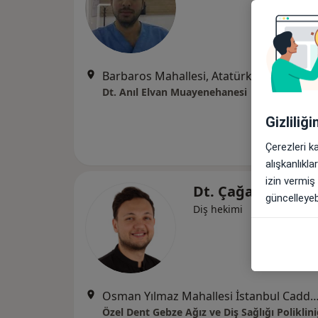
Barbaros Mahallesi, Atatürk Caddesi No:80 - 2, Kocaeli
Dt. Anıl Elvan Muayenehanesi
Gizliliğ
Çerezleri k
alışkanlıkl
izin vermiş
Dt. Çağatay Mera
güncelleyebi
Diş hekimi
Osman Yılmaz Mahallesi İstanbul Caddesi No:24
Özel Dent Gebze Ağız ve Diş Sağlığı Poliklini