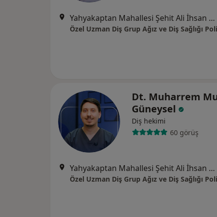
Yahyakaptan Mahallesi Şehit Ali İhsan Çakmak Sokak No:46/B Nazer Inn İş Merkezi, Kocaeli
Özel Uzman Diş Grup Ağız ve Diş Sağlığı Poli
Dt. Muharrem Mu
Güneysel
Diş hekimi
60 görüş
Yahyakaptan Mahallesi Şehit Ali İhsan Çakmak Sokak No:46/B Nazer Inn İş Merkezi, Kocaeli
Özel Uzman Diş Grup Ağız ve Diş Sağlığı Poli