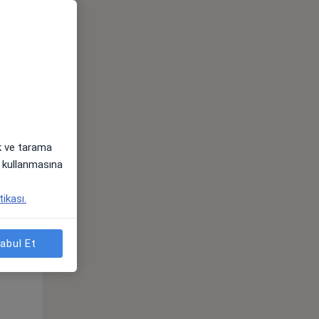
ak ve tarama
i) kullanmasına
Çar,
Per,
Cum,
tikası.
os
12 Ağustos
13 Ağustos
14 Ağustos
abul Et