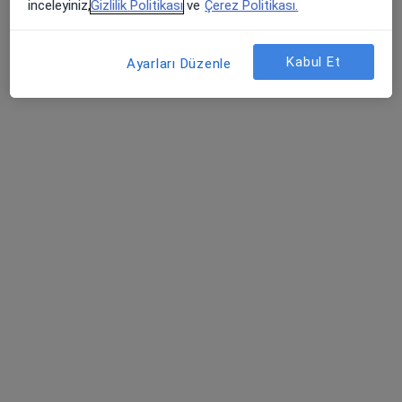
inceleyiniz,
Gizlilik Politikası
ve
Çerez Politikası.
Yahya Kaptan Mah, Özyıldırım Sok, No:16 Tam Gün Ofis İş Merkezi, 39-40, Kocaeli
•
Harita
Zübeyir Örter Muayenehanesi
Kabul Et
Ayarları Düzenle
Bu uzman ilgili adres için online danışmanlık/takvim sunmuyor.
Randevu talep et
Op. Dr. Meltem Tendoğan Avcı
Kulak burun boğaz
14 görüş
Adres 1
Adres 2