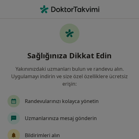
An
Burun Tıkanıklığı • Kocaeli Province, Türkiye
Filters
• 1
Sigorta
Harita
Burun Tıkanıklığı, Kocaeli
Sağlığınıza Dikkat Edin
Yakınınızdaki uzmanları bulun ve randevu alın.
Hangi uzmanlığı aramıştınız?
Uygulamayı indirin ve size özel özelliklere ücretsiz
Kulak Burun Boğaz
Plastik Rekonstrüktif Ve E
erişin:
Randevularınızı kolayca yönetin
Uzmanlarınıza mesaj gönderin
Bildirimleri alın