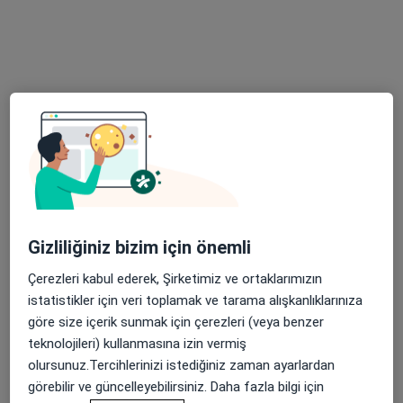
120 görüş
Yahya kaptan mahallesi Şehit ergün köncü sok no :23 kat :2 d. 2, İzmit
•
Harita
Op.Dr.İlgi DİNÇOK Estetik Cerrahi Kliniği
Bu uzman ilgili adres için online danışmanlık/takvim sunmuyor.
Randevu talep et
Gizliliğiniz bizim için önemli
Çerezleri kabul ederek, Şirketimiz ve ortaklarımızın
istatistikler için veri toplamak ve tarama alışkanlıklarınıza
göre size içerik sunmak için çerezleri (veya benzer
Op. Dr. Zübeyir Örter
teknolojileri) kullanmasına izin vermiş
olursunuz.Tercihlerinizi istediğiniz zaman ayarlardan
Plastik rekonstrüktif ve estetik cerrahi
görebilir ve güncelleyebilirsiniz. Daha fazla bilgi için
38 görüş