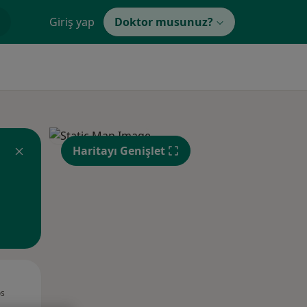
Giriş yap
Doktor musunuz?
Haritayı Genişlet
Çar,
Per,
Cum,
os
12 Ağustos
13 Ağustos
14 Ağustos