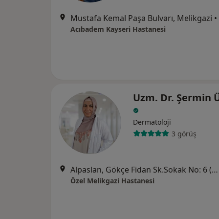
Mustafa Kemal Paşa Bulvarı, Melikgazi
•
Acıbadem Kayseri Hastanesi
Uzm. Dr. Şermin 
Dermatoloji
3 görüş
Alpaslan, Gökçe Fidan Sk.Sokak No: 6 (Kayseripark AVM arkası), Melikgazi
Özel Melikgazi Hastanesi