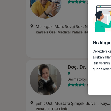
35 görüş
Melikgazi Mah. Sevgi Sok. No: 3, Melikgazi
Kayseri Özel Medical Palace Hastanesi
Gizliliğ
Çerezleri k
alışkanlıkl
izin vermiş
Doç. Dr. Pınar Ta
güncelleyebi
Dermatoloji
62 görüş
Şehit Üst. Mustafa Şimşek Bulvarı, Kayseri
PINAR ESTE-CLİNİC