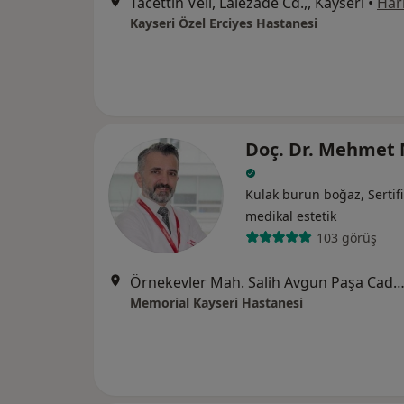
Tacettin Veli, Lalezade Cd.,, Kayseri
•
Har
Kayseri Özel Erciyes Hastanesi
Doç. Dr. Mehmet 
Kulak burun boğaz, Sertifi
medikal estetik
103 görüş
Örnekevler Mah. Salih Avgun Paşa Cad, Temizel Sk. Sayı: 13, 38010, K
Memorial Kayseri Hastanesi