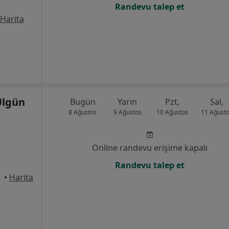
Randevu talep et
Harita
Ülgün
Bugün
Yarın
Pzt,
Sal,
8 Ağustos
9 Ağustos
10 Ağustos
11 Ağust
Online randevu erişime kapalı
Randevu talep et
•
Harita