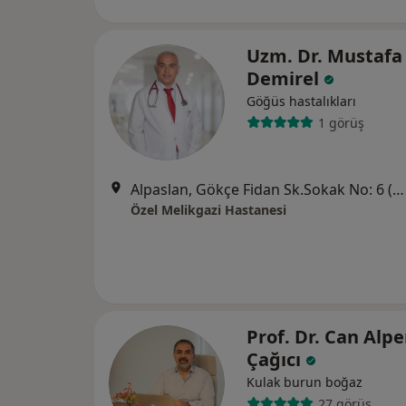
Uzm. Dr. Mustafa
Demirel
Göğüs hastalıkları
1 görüş
Alpaslan, Gökçe Fidan Sk.Sokak No: 6 (Kayseripark AVM arkası), Melikgazi
Özel Melikgazi Hastanesi
Prof. Dr. Can Alpe
Çağıcı
Kulak burun boğaz
27 görüş