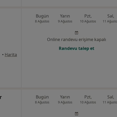
Bugün
Yarın
Pzt,
Sal,
8 Ağustos
9 Ağustos
10 Ağustos
11 Ağust
Online randevu erişime kapalı
Randevu talep et
•
Harita
r
Bugün
Yarın
Pzt,
Sal,
8 Ağustos
9 Ağustos
10 Ağustos
11 Ağust