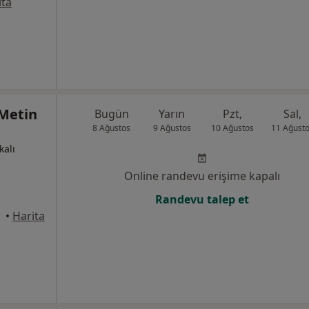
ita
Metin
Bugün
Yarın
Pzt,
Sal,
8 Ağustos
9 Ağustos
10 Ağustos
11 Ağust
kalı
Online randevu erişime kapalı
Randevu talep et
ayseri
•
Harita