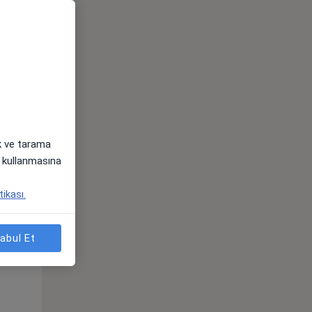
ak ve tarama
i) kullanmasına
Çar,
Per,
Cum,
tikası.
os
12 Ağustos
13 Ağustos
14 Ağustos
abul Et