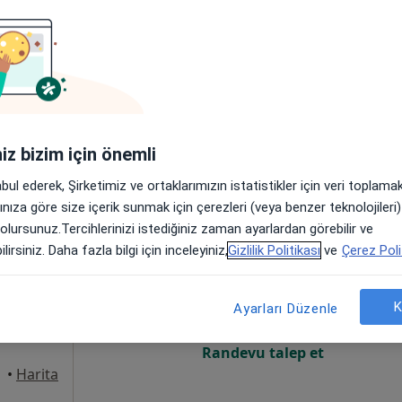
Online randevu erişime kapalı
Randevu talep et
•
Harita
iniz bizim için önemli
abul ederek, Şirketimiz ve ortaklarımızın istatistikler için veri toplam
arınıza göre size içerik sunmak için çerezleri (veya benzer teknolojiler
 olursunuz.Tercihlerinizi istediğiniz zaman ayarlardan görebilir ve
şdemir
Bugün
Yarın
Pzt,
Sal,
lirsiniz. Daha fazla bilgi için inceleyiniz,
Gizlilik Politikası
ve
Çerez Poli
8 Ağustos
9 Ağustos
10 Ağustos
11 Ağust
K
Ayarları Düzenle
Online randevu erişime kapalı
Randevu talep et
•
Harita