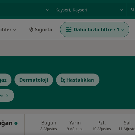
ilgi alanı ve hastalık, isim
örnek: İstanbul
ihler
Sigorta
Daha fazla filtre
•
1
ğaz
Dermatoloji
İç Hastalıkları
er
Doğan
Bugün
Yarın
Pzt,
Sal,
8 Ağustos
9 Ağustos
10 Ağustos
11 Ağust