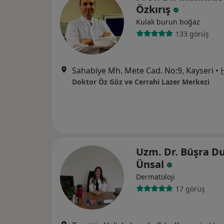
Özkırış
Kulak burun boğaz
133 görüş
Sahabiye Mh. Mete Cad. No:9, Kayseri
•
Doktor Öz Göz ve Cerrahi Lazer Merkezi
Uzm. Dr. Büşra 
Ünsal
Dermatoloji
17 görüş