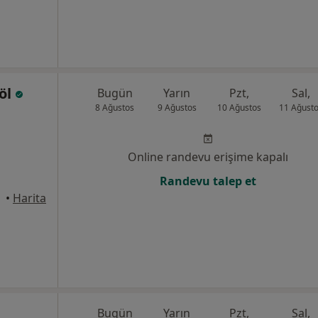
göl
Bugün
Yarın
Pzt,
Sal,
8 Ağustos
9 Ağustos
10 Ağustos
11 Ağust
Online randevu erişime kapalı
Randevu talep et
•
Harita
Bugün
Yarın
Pzt,
Sal,