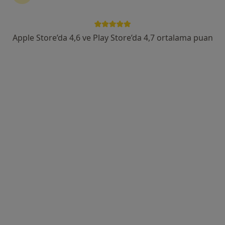
Tümünü göster
Apple Store’da 4,6 ve Play Store’da 4,7 ortalama puan
Doç. Dr. Yekta Şendül
Göz hastalıkları
9 görüş
Halaskargazi Caddesi Lotus Nişantaşı No:38-66 Kat:6 Daire:122, İstanbul
•
Harita
EPA Göz
Bu uzman ilgili adres için online danışmanlık/takvim sunmuyor.
Randevu talep et