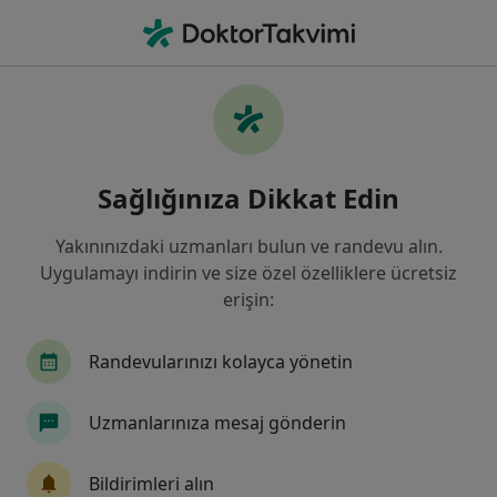
An
Alerjik Göz Hastalıkları • Istanbul
Filters
• 1
Sigorta
Harita
Alerjik göz hastalıkları, İstanbul
Sağlığınıza Dikkat Edin
Yakınınızdaki uzmanları bulun ve randevu alın.
Hangi uzmanlığı aramıştınız?
Uygulamayı indirin ve size özel özelliklere ücretsiz
Göz Hastalıkları
İç Hastalıkları
erişin:
Çocuk Sağlığı Ve Hastalıkları
Randevularınızı kolayca yönetin
Kulak Burun Boğaz
Uzmanlarınıza mesaj gönderin
Kadın Hastalıkları Ve Doğum
Bildirimleri alın