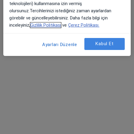
teknolojileri) kullanmasına izin vermiş
olursunuz.Tercihlerinizi istediğiniz zaman ayarlardan
görebilir ve güncelleyebilirsiniz. Daha fazla bilgi için
inceleyiniz,
Gizlilik Politikası
ve
Çerez Politikası.
Dr. Öğr. Üyesi Ayşe Özpınar
Göz hastalıkları
Kabul Et
Ayarları Düzenle
2 görüş
Tem Avrupa Otoyolu Göztepe Çıkışı No: 1Bağcılar, İstanbul
•
Harita
Bağcılar Medipol Mega Üniversite Hastanesi
Bu uzman ilgili adres için online danışmanlık/takvim sunmuyor.
Randevu talep et