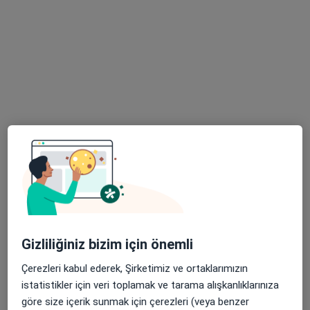
Op. Dr. Havva Gül Yıldız
Göz hastalıkları
154 görüş
Maslak, 1453 Caddesi,, İstanbul
•
Harita
Havva Gül Yıldız Muayenehanesi
Bu uzman ilgili adres için online danışmanlık/takvim sunmuyor.
Randevu talep et
Gizliliğiniz bizim için önemli
Çerezleri kabul ederek, Şirketimiz ve ortaklarımızın
istatistikler için veri toplamak ve tarama alışkanlıklarınıza
göre size içerik sunmak için çerezleri (veya benzer