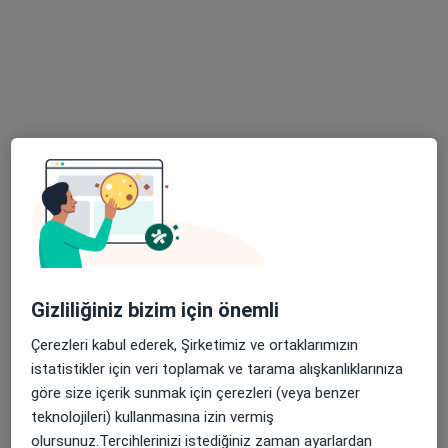
130 görüş
Adres 1
Adres 2
Paşaköy, Bigadiç yolu üzeri, Balıkesir
•
Harita
Balıkesir Üniversitesi Sağlık Uygulama ve Araştırma Hastanesi
Bu uzman ilgili adres için online danışmanlık/takvim sunmuyor.
Randevu talep et
Gizliliğiniz bizim için önemli
Çerezleri kabul ederek, Şirketimiz ve ortaklarımızın
istatistikler için veri toplamak ve tarama alışkanlıklarınıza
göre size içerik sunmak için çerezleri (veya benzer
teknolojileri) kullanmasına izin vermiş
olursunuz.Tercihlerinizi istediğiniz zaman ayarlardan