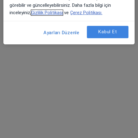
Op. Dr. Çetin Serim
görebilir ve güncelleyebilirsiniz. Daha fazla bilgi için
Genel cerrahi
inceleyiniz,
Gizlilik Politikası
ve
Çerez Politikası.
2 görüş
Eroğlan Mahallesi Mehmet Akif Ersoy Caddesi No:1, Edremit
•
Harita
Kabul Et
Ayarları Düzenle
Özel Edremit Körfez Hastanesi
Bu uzman ilgili adres için online danışmanlık/takvim sunmuyor.
Randevu talep et
Op. Dr. Tuğçe Karaçay
Genel cerrahi