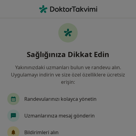
An
Anal Fissür • Balıkesir, Balıkesir
Filters
• 1
Sigorta
Harita
Anal Fissür, Balıkesir
Sağlığınıza Dikkat Edin
Yakınınızdaki uzmanları bulun ve randevu alın.
Hangi uzmanlığı aramıştınız?
Uygulamayı indirin ve size özel özelliklere ücretsiz
Genel Cerrahi
İç Hastalıkları
Enfeksiyon H
erişin:
Randevularınızı kolayca yönetin
Uzmanlarınıza mesaj gönderin
Bildirimleri alın