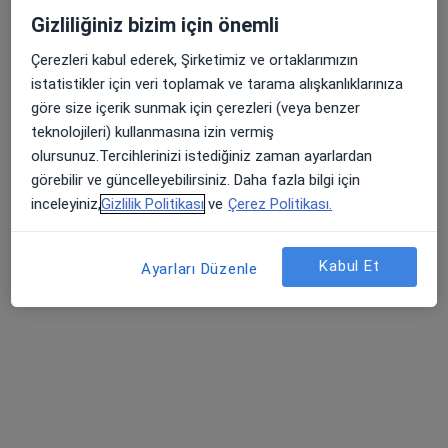
Gizliliğiniz bizim için önemli
Çerezleri kabul ederek, Şirketimiz ve ortaklarımızın
istatistikler için veri toplamak ve tarama alışkanlıklarınıza
göre size içerik sunmak için çerezleri (veya benzer
teknolojileri) kullanmasına izin vermiş
Uzm. Psk. Mihrap Karakuyu Çarkacı
olursunuz.Tercihlerinizi istediğiniz zaman ayarlardan
Psikoloji
görebilir ve güncelleyebilirsiniz. Daha fazla bilgi için
20 görüş
inceleyiniz,
Gizlilik Politikası
ve
Çerez Politikası.
Adres
Online
Kabul Et
Ayarları Düzenle
1221. Sokak, Antalya
•
Harita
Konyaaltı Psikoloji
Bu uzman ilgili adres için online danışmanlık/takvim sunmuyor.
Randevu talep et