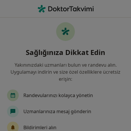
An
Anoreksiya • Antalya
Filters
• 1
Sigorta
Harita
Anoreksiya, Antalya
Sağlığınıza Dikkat Edin
Yakınınızdaki uzmanları bulun ve randevu alın.
Hangi uzmanlığı aramıştınız?
Uygulamayı indirin ve size özel özelliklere ücretsiz
Psikoloji
Psikiyatri
Aile Danışmanlığı
erişin:
Randevularınızı kolayca yönetin
Uzmanlarınıza mesaj gönderin
Bildirimleri alın