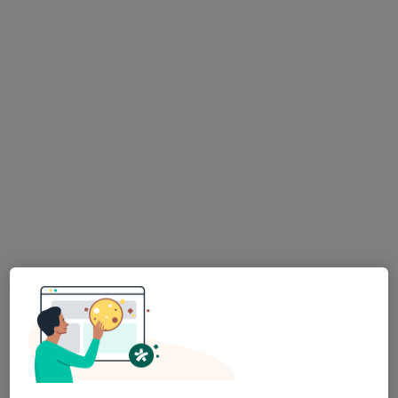
Kl. Psk. Ceren Çalık
Psikoloji
53 görüş
Adres
Online
Yenigün mah. Kızılırmak cad. No:30/104 Safa Plaza İş merkezi, Antalya
•
Harita
Muratpaşa Psikoloji
Bu uzman ilgili adres için online danışmanlık/takvim sunmuyor.
Randevu talep et