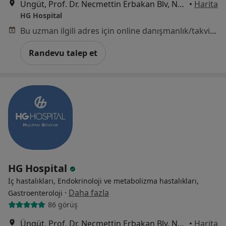
Üngüt, Prof. Dr. Necmettin Erbakan Blv, No:209, Onikişubat, Kahramanmaraş
•
Harita
HG Hospital
Bu uzman ilgili adres için online danışmanlık/takvim sunmuyor.
Randevu talep et
HG Hospital
İç hastalıkları, Endokrinoloji ve metabolizma hastalıkları,
·
Daha fazla
Gastroenteroloji
86 görüş
Üngüt, Prof. Dr. Necmettin Erbakan Blv, No:209, Onikişubat, Kahramanmaraş
•
Harita