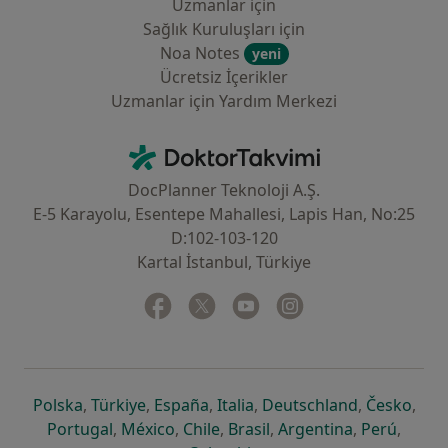
Uzmanlar için
Sağlık Kuruluşları için
Noa Notes
yeni
Ücretsiz İçerikler
Uzmanlar için Yardım Merkezi
İletişim
DoktorTakvimi - Ana Sayfa
DocPlanner Teknoloji A.Ş.
E-5 Karayolu, Esentepe Mahallesi, Lapis Han, No:25
D:102-103-120
Kartal İstanbul, Türkiye
Facebook
yeni bir sekmede açılır
Twitter
yeni bir sekmede açılır
Youtube
yeni bir sekmede açılır
Instagram
yeni bir sekmede aç
yeni bir sekmede açılır
yeni bir sekmede açılır
yeni bir sekmede açılır
yeni bir sekmede açılır
yeni bir sek
yeni 
Polska
,
Türkiye
,
España
,
Italia
,
Deutschland
,
Česko
,
yeni bir sekmede açılır
yeni bir sekmede açılır
yeni bir sekmede açılır
yeni bir sekmede açılır
yeni bir sekm
yeni bi
Portugal
,
México
,
Chile
,
Brasil
,
Argentina
,
Perú
,