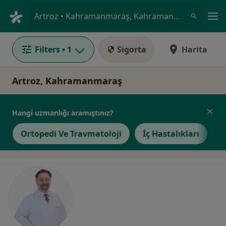
An
Artroz • Kahramanmaraş, Kahramanmaraş
Filters
• 1
Sigorta
Harita
Artroz, Kahramanmaraş
Hangi uzmanlığı aramıştınız?
Ortopedi Ve Travmatoloji
İç Hastalıkları
R