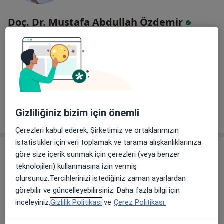
Doç. Dr. Mustafa Abdullah Özdemir
Ortopedi ve travmatoloji
8 görüş
Batı Çevreyolu Bulv. 251/A,, Kahramanmaraş
•
Harita
Kahramanmaraş Sütçü İmam Üniversitesi
Bu uzman ilgili adres için online danışmanlık/takvim sunmuyor.
Gizliliğiniz bizim için önemli
Randevu talep et
Çerezleri kabul ederek, Şirketimiz ve ortaklarımızın
istatistikler için veri toplamak ve tarama alışkanlıklarınıza
göre size içerik sunmak için çerezleri (veya benzer
teknolojileri) kullanmasına izin vermiş
olursunuz.Tercihlerinizi istediğiniz zaman ayarlardan
görebilir ve güncelleyebilirsiniz. Daha fazla bilgi için
inceleyiniz,
Gizlilik Politikası
ve
Çerez Politikası.