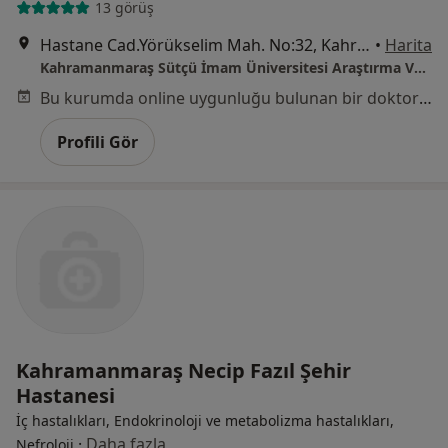
13 görüş
Hastane Cad.Yörükselim Mah. No:32, Kahramanmaraş
•
Harita
Kahramanmaraş Sütçü İmam Üniversitesi Araştırma Ve Uygulama Hastanesi
Bu kurumda online uygunluğu bulunan bir doktor veya uzman bulunamadı
Profili Gör
Kahramanmaraş Necip Fazıl Şehir
Hastanesi
İç hastalıkları, Endokrinoloji ve metabolizma hastalıkları,
·
Daha fazla
Nefroloji