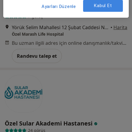
Op. Dr. Mustafa Kemal Gölbaşı
Kabul Et
Ayarları Düzenle
Ortopedi ve travmatoloji
7 görüş
Yörük Selim Mahallesi 12 Şubat Caddesi No: 11, Kahramanmaraş
•
Harita
Özel Marash Life Hospital
Bu uzman ilgili adres için online danışmanlık/takvim sunmuyor.
Randevu talep et
Özel Sular Akademi Hastanesi
24 görüş