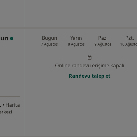
kun
Bugün
Yarın
Paz,
Pzt,
7 Ağustos
8 Ağustos
9 Ağustos
10 Ağust
Online randevu erişime kapalı
Randevu talep et
 No:3 Bahadır Plaza, Kayseri
•
Harita
erkezi