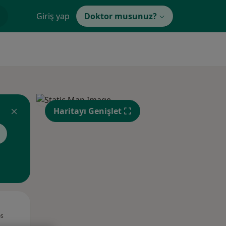
Giriş yap
Doktor musunuz?
Haritayı Genişlet
Sal,
Çar,
Per,
os
11 Ağustos
12 Ağustos
13 Ağustos