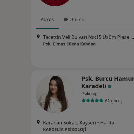
Adres
Online
Tacettin Veli Bulvarı No:15 Üzüm Plaza Kat: 4 No: 13 Melikgazi, K
Psk. Elmas Süeda Kabdan
Psk. Burcu Hamu
Karadeli
Psikoloji
62 görüş
Karahan Sokak, Kayseri
•
Harita
KARDELİA PSİKOLOJİ