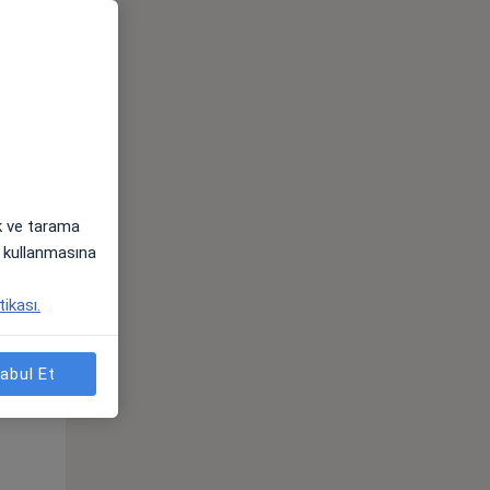
ak ve tarama
i) kullanmasına
tikası.
Sal,
Çar,
Per,
os
11 Ağustos
12 Ağustos
13 Ağustos
abul Et