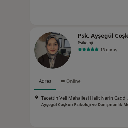
Psk. Ayşegül Coş
Psikoloji
15 görüş
Adres
Online
Tacettin Veli Mahallesi Halit Narin Caddesi Hacı Velet Sokak
Ayşegül Coşkun Psikoloji ve Danışmanlık M