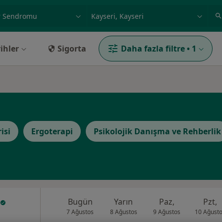
ilgi alanı ve hastalık, isim
örnek: İstanbul
ihler
Sigorta
Daha fazla filtre
•
1
isi
Ergoterapi
Psikolojik Danışma ve Rehberlik
Bugün
Yarın
Paz,
Pzt,
7 Ağustos
8 Ağustos
9 Ağustos
10 Ağust