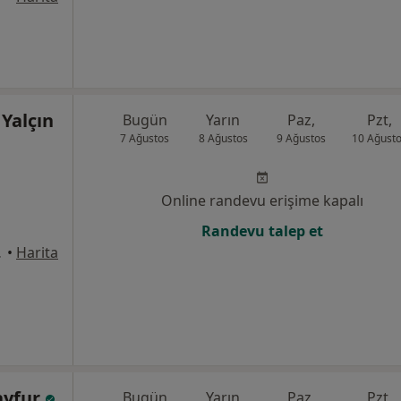
 Yalçın
Bugün
Yarın
Paz,
Pzt,
7 Ağustos
8 Ağustos
9 Ağustos
10 Ağust
Online randevu erişime kapalı
Randevu talep et
, Melikgazi
•
Harita
ayfur
Bugün
Yarın
Paz,
Pzt,