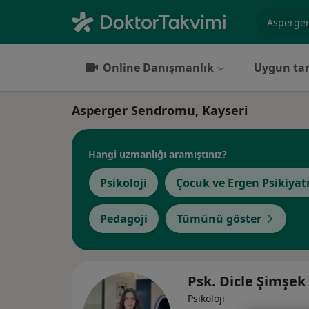
Uzmanlık, 
Online Danışmanlık
Uygun tar
Asperger Sendromu, Kayseri
Hangi uzmanlığı aramıştınız?
Psikoloji
Çocuk ve Ergen Psikiyatr
Pedagoji
Tümünü göster
Psk. Dicle Şimşek
Psikoloji