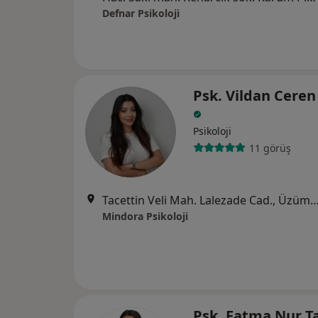
Defnar Psikoloji
Psk. Vildan Ceren
Psikoloji
11 görüş
Tacettin Veli Mah. Lalezade Cad., Üzüm Center Kat:4, Kayseri
Mindora Psikoloji
Psk. Fatma Nur T