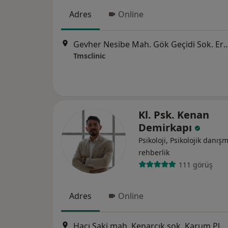
Adres
Online
Gevher Nesibe Mah. Gök Geçidi Sok. Erdem P
Tmsclinic
Kl. Psk. Kenan
Demirkapı
Psikoloji, Psikolojik danış
rehberlik
111 görüş
Adres
Online
Hacı Saki mah. Kenarcık sok. Karum Plaza Kat-6 No:5/28, Kayseri