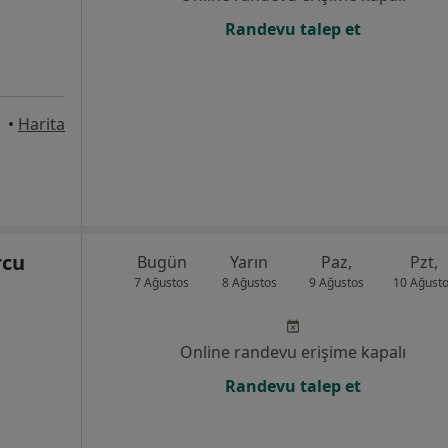
Randevu talep et
ayseri
•
Harita
rcu
Bugün
Yarın
Paz,
Pzt,
7 Ağustos
8 Ağustos
9 Ağustos
10 Ağust
Online randevu erişime kapalı
Randevu talep et