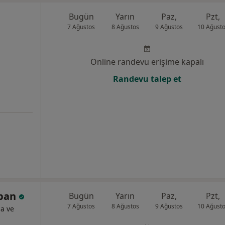
Bugün
Yarın
Paz,
Pzt,
7 Ağustos
8 Ağustos
9 Ağustos
10 Ağust
Online randevu erişime kapalı
Randevu talep et
oban
Bugün
Yarın
Paz,
Pzt,
7 Ağustos
8 Ağustos
9 Ağustos
10 Ağust
ma ve