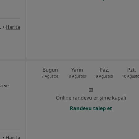
laza Kat:7, Kayseri
•
Harita
Bugün
Yarın
Paz,
Pzt,
7 Ağustos
8 Ağustos
9 Ağustos
10 Ağust
ma ve
Online randevu erişime kapalı
Randevu talep et
•
Harita