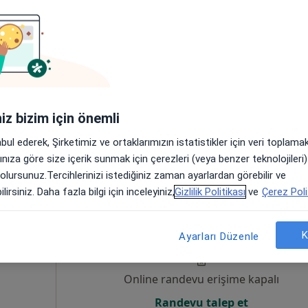
Online randevu erişime kapalı
Randevu talep et
iniz bizim için önemli
•
Harita
abul ederek, Şirketimiz ve ortaklarımızın istatistikler için veri toplam
arınıza göre size içerik sunmak için çerezleri (veya benzer teknolojiler
 olursunuz.Tercihlerinizi istediğiniz zaman ayarlardan görebilir ve
lirsiniz. Daha fazla bilgi için inceleyiniz,
Gizlilik Politikası
ve
Çerez Poli
a Kılıç
Bugün
Yarın
Paz,
Pzt,
7 Ağustos
8 Ağustos
9 Ağustos
10 Ağust
K
Ayarları Düzenle
Online randevu erişime kapalı
Randevu talep et