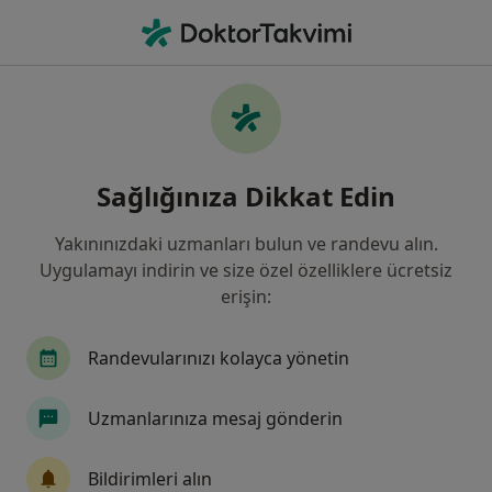
An
Baş Ağrıları • Diyarbakır, Diyarbakır
Filters
• 1
Sigorta
Harita
Baş Ağrıları, Diyarbakır
Sağlığınıza Dikkat Edin
Yakınınızdaki uzmanları bulun ve randevu alın.
Hangi uzmanlığı aramıştınız?
Uygulamayı indirin ve size özel özelliklere ücretsiz
Kulak Burun Boğaz
Göz Hastalıkları
Beyin
erişin:
Randevularınızı kolayca yönetin
Uzmanlarınıza mesaj gönderin
Bildirimleri alın