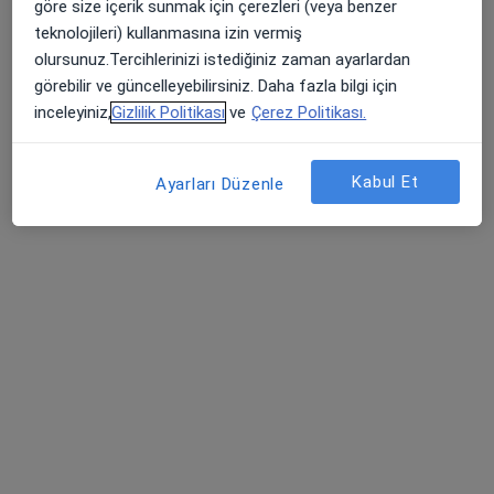
göre size içerik sunmak için çerezleri (veya benzer
Fabrika mahallesi, Elazığ Blv., Liva Plazza, A Blok, Kat:10 No:40, Diyarbakır
•
Harita
teknolojileri) kullanmasına izin vermiş
Psikiyatrist Psikoterapist Uz. Dr. Zeliha DEVECİ Özel Muayenehanesi
olursunuz.Tercihlerinizi istediğiniz zaman ayarlardan
Bu uzman ilgili adres için online danışmanlık/takvim sunmuyor.
görebilir ve güncelleyebilirsiniz. Daha fazla bilgi için
inceleyiniz,
Gizlilik Politikası
ve
Çerez Politikası.
Randevu talep et
Kabul Et
Ayarları Düzenle
Op. Dr. Abdurrahim Tekin
Beyin ve sinir cerrahisi
Kayapınar Caddesi 100, Diyarbakır
•
Harita
Özel Batı Hastanesi