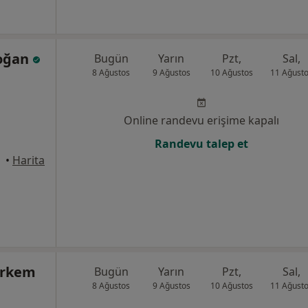
Doğan
Bugün
Yarın
Pzt,
Sal,
8 Ağustos
9 Ağustos
10 Ağustos
11 Ağust
Online randevu erişime kapalı
Randevu talep et
•
Harita
örkem
Bugün
Yarın
Pzt,
Sal,
8 Ağustos
9 Ağustos
10 Ağustos
11 Ağust