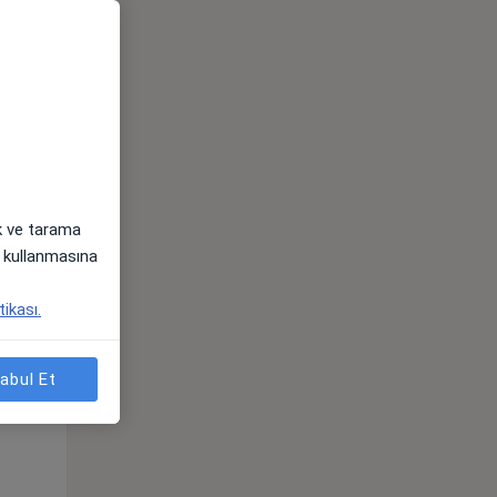
ak ve tarama
i) kullanmasına
Çar,
Per,
Cum,
tikası.
os
12 Ağustos
13 Ağustos
14 Ağustos
abul Et