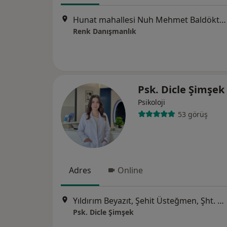
Hunat mahallesi Nuh Mehmet Baldöktü sokak Gürcüoğlu Plaza kat:2 No:8, Kayseri
Renk Danışmanlık
Psk. Dicle Şimşek
Psikoloji
53 görüş
Adres
Online
Yıldırım Beyazıt, Şehit Üsteğmen, Şht. Üst. Mustafa Şimşek Blv. No: 160/A, 38220 Melikgazi/Kayseri Kayseri, turkey Kayseri, turkey, Kayseri
Psk. Dicle Şimşek