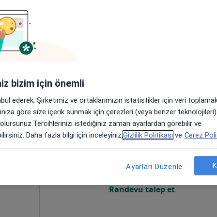
Online randevu erişime kapalı
Randevu talep et
yseri
•
Harita
iniz bizim için önemli
abul ederek, Şirketimiz ve ortaklarımızın istatistikler için veri toplam
arınıza göre size içerik sunmak için çerezleri (veya benzer teknolojiler
 olursunuz.Tercihlerinizi istediğiniz zaman ayarlardan görebilir ve
Şahin
Bugün
Yarın
Pzt,
Sal,
lirsiniz. Daha fazla bilgi için inceleyiniz,
Gizlilik Politikası
ve
Çerez Poli
8 Ağustos
9 Ağustos
10 Ağustos
11 Ağust
K
Ayarları Düzenle
Online randevu erişime kapalı
Randevu talep et