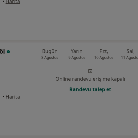
•
Harita
göl
Bugün
Yarın
Pzt,
Sal,
8 Ağustos
9 Ağustos
10 Ağustos
11 Ağust
Online randevu erişime kapalı
Randevu talep et
•
Harita