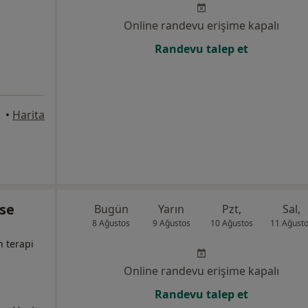
Online randevu erişime kapalı
Randevu talep et
•
Harita
öse
Bugün
Yarın
Pzt,
Sal,
8 Ağustos
9 Ağustos
10 Ağustos
11 Ağust
n terapi
Online randevu erişime kapalı
Randevu talep et