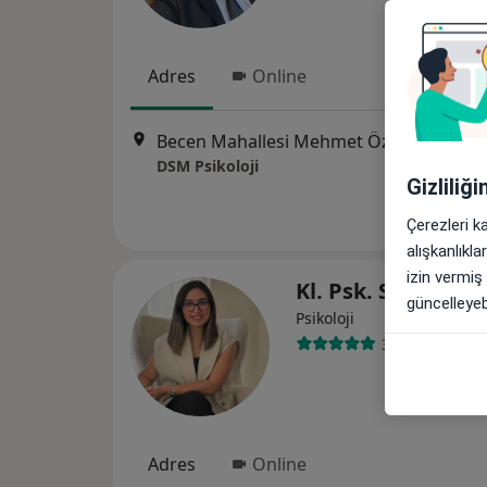
Adres
Online
Becen Mahallesi Mehmet Özhaseki Bulvarı No:374A, Ka
DSM Psikoloji
Gizliliğ
Çerezleri k
alışkanlıkl
izin vermiş
Kl. Psk. Süheyla 
güncelleyebi
Psikoloji
39 görüş
Adres
Online