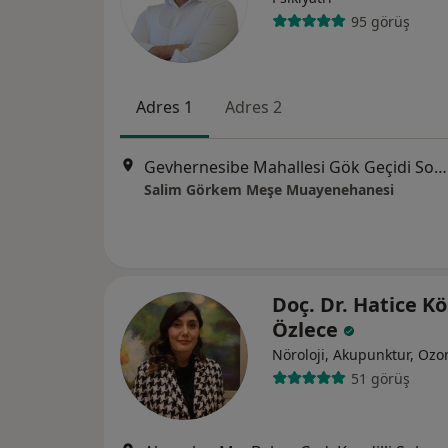
95 görüş
Adres 1
Adres 2
Gevhernesibe Mahallesi Gök Geçidi Sokak No:29/32, Erdem Plaza, Kocasinan
Salim Görkem Meşe Muayenehanesi
Doç. Dr. Hatice K
Özlece
Nöroloji, Akupunktur, Ozo
51 görüş