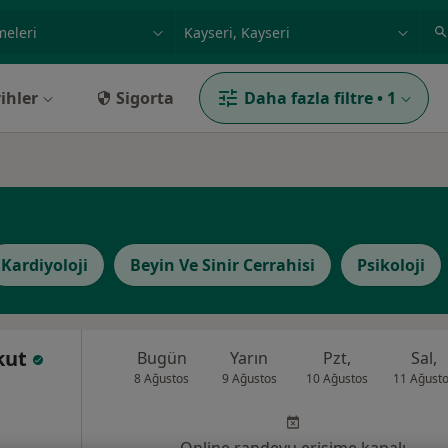
ilgi alanı ve hastalık, isim
örnek: İstanbul
ihler
Sigorta
Daha fazla filtre
•
1
Kardiyoloji
Beyin Ve Sinir Cerrahisi
Psikoloji
akut
Bugün
Yarın
Pzt,
Sal,
8 Ağustos
9 Ağustos
10 Ağustos
11 Ağust