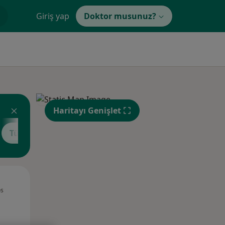
Giriş yap
Doktor musunuz?
Haritayı Genişlet
Tümünü göster
Çar,
Per,
Cum,
os
12 Ağustos
13 Ağustos
14 Ağustos