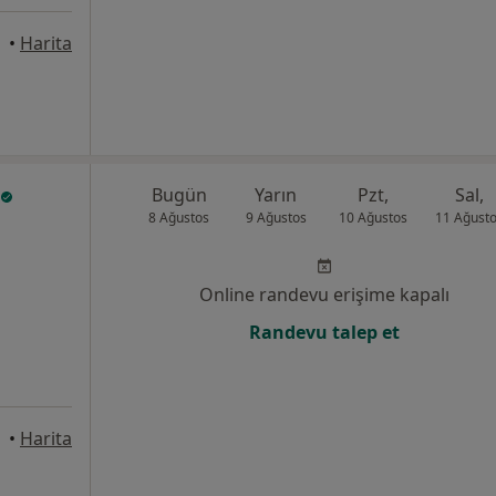
•
Harita
Bugün
Yarın
Pzt,
Sal,
8 Ağustos
9 Ağustos
10 Ağustos
11 Ağust
Online randevu erişime kapalı
Randevu talep et
•
Harita