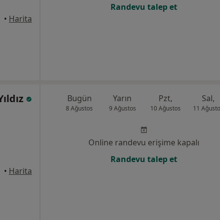
Randevu talep et
•
Harita
Yıldız
Bugün
Yarın
Pzt,
Sal,
8 Ağustos
9 Ağustos
10 Ağustos
11 Ağust
Online randevu erişime kapalı
Randevu talep et
•
Harita