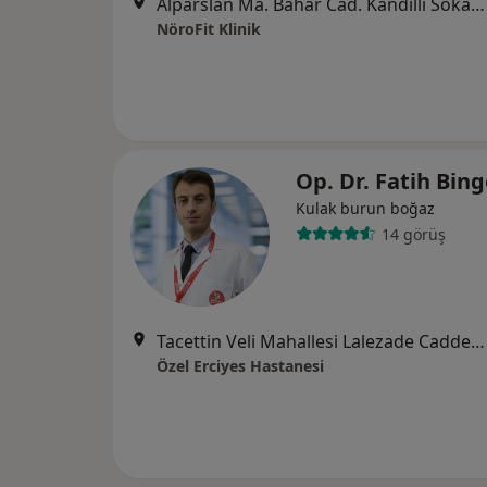
Alparslan Ma. Bahar Cad. Kandilli Sokak, Yakamoz Apartmanı 6 No:22 Melikgazi, Melikgazi
NöroFit Klinik
Op. Dr. Fatih Bin
Kulak burun boğaz
14 görüş
Tacettin Veli Mahallesi Lalezade Caddesi No:46, Melikgazi
Özel Erciyes Hastanesi