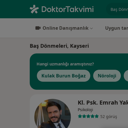
Uzmanlık, 
Online Danışmanlık
Uygun tar
Baş Dönmeleri, Kayseri
Hangi uzmanlığı aramıştınız?
Kulak Burun Boğaz
Nöroloji
Kl. Psk. Emrah Y
Psikoloji
52 görüş