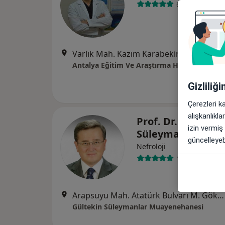
60 görüş
Varlık Mah. Kazım Karabekir C
Antalya Eğitim Ve Araştırma Hastanesi
Gizliliğ
Çerezleri k
alışkanlıkl
Prof. Dr. Gültekin
izin vermiş
Süleymanlar
güncelleyebi
Nefroloji
13 görüş
Arapsuyu Mah. Atatürk Bulvarı M. Gökay Plaza No:69/10, Konyaaltı
Gültekin Süleymanlar Muayenehanesi