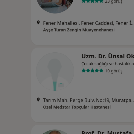
23 görüş
Fener Mahallesi, Fener Caddesi, Fener İş Merkezi, B1 Bl
Ayşe Turan Zengin Muayenehanesi
Uzm. Dr. Ünsal O
Çocuk sağlığı ve hastalıkla
10 görüş
Tarım Mah. Perge Bulv. No:1
Özel Medstar Topçular Hastanesi
Prof. Dr. Mustafa