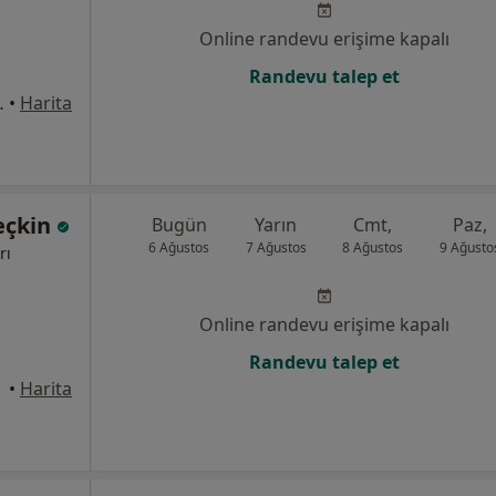
Online randevu erişime kapalı
Randevu talep et
o 73/11, Antalya
•
Harita
eçkin
Bugün
Yarın
Cmt,
Paz,
6 Ağustos
7 Ağustos
8 Ağustos
9 Ağusto
rı
Online randevu erişime kapalı
Randevu talep et
•
Harita