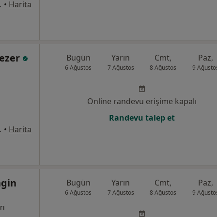
aire 12, Antalya
•
Harita
Tezer
Bugün
Yarın
Cmt,
Paz,
6 Ağustos
7 Ağustos
8 Ağustos
9 Ağusto
Online randevu erişime kapalı
Randevu talep et
156, Muratpaşa
•
Harita
ngin
Bugün
Yarın
Cmt,
Paz,
6 Ağustos
7 Ağustos
8 Ağustos
9 Ağusto
rı