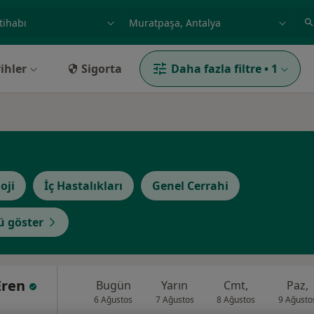
ilgi alanı ve hastalık, isim
örnek: İstanbul
ihler
Sigorta
Daha fazla filtre
•
1
oji
İç Hastalıkları
Genel Cerrahi
 göster
 Eren
Bugün
Yarın
Cmt,
Paz,
6 Ağustos
7 Ağustos
8 Ağustos
9 Ağusto