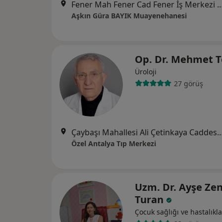
Fener Mah Fener Cad Fener İş Merkezi 9A2 Blok Kat 2 D
Aşkın Güra BAYIK Muayenehanesi
Op. Dr. Mehmet 
Üroloji
27 görüş
Çaybaşı Mahallesi Ali Çetinkaya Caddesi No:
Özel Antalya Tıp Merkezi
Uzm. Dr. Ayşe Ze
Turan
Çocuk sağlığı ve hastalıkla