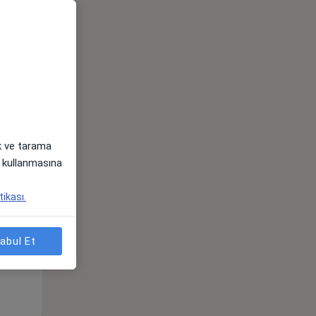
ak ve tarama
i) kullanmasına
Pzt,
Sal,
Çar,
s
10 Ağustos
11 Ağustos
12 Ağustos
tikası.
abul Et