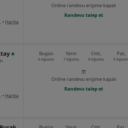
Online randevu erişime kapalı
Randevu talep et
ok No:10, Antalya
•
Harita
ktay
Bugün
Yarın
Cmt,
Paz,
6 Ağustos
7 Ağustos
8 Ağustos
9 Ağusto
rı
Online randevu erişime kapalı
Randevu talep et
9, Muratpaşa
•
Harita
 Burak
Bugün
Yarın
Cmt,
Paz,