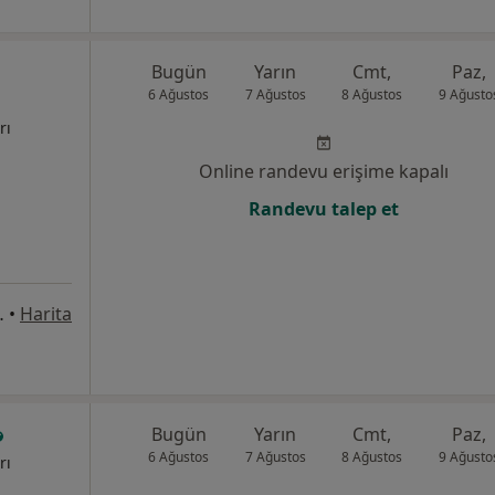
Bugün
Yarın
Cmt,
Paz,
6 Ağustos
7 Ağustos
8 Ağustos
9 Ağusto
rı
Online randevu erişime kapalı
Randevu talep et
am İşhanı 48A/12, Antalya
•
Harita
Bugün
Yarın
Cmt,
Paz,
6 Ağustos
7 Ağustos
8 Ağustos
9 Ağusto
rı