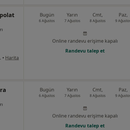
polat
Bugün
Yarın
Cmt,
Paz,
6 Ağustos
7 Ağustos
8 Ağustos
9 Ağusto
rı
Online randevu erişime kapalı
Randevu talep et
No:3, Antalya
•
Harita
üra
Bugün
Yarın
Cmt,
Paz,
6 Ağustos
7 Ağustos
8 Ağustos
9 Ağusto
rı
Online randevu erişime kapalı
Randevu talep et