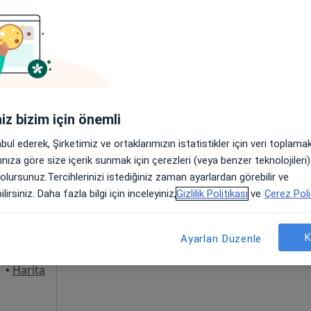
Online randevu erişime kapalı
Telefonla ulaşın
ad, Muratpaşa
•
Harita
iniz bizim için önemli
abul ederek, Şirketimiz ve ortaklarımızın istatistikler için veri toplam
arınıza göre size içerik sunmak için çerezleri (veya benzer teknolojiler
Bugün
Yarın
Cmt,
Paz,
 olursunuz.Tercihlerinizi istediğiniz zaman ayarlardan görebilir ve
6 Ağustos
7 Ağustos
8 Ağustos
9 Ağusto
lirsiniz. Daha fazla bilgi için inceleyiniz,
Gizlilik Politikası
ve
Çerez Poli
Online randevu erişime kapalı
K
Ayarları Düzenle
Telefonla ulaşın
•
Harita