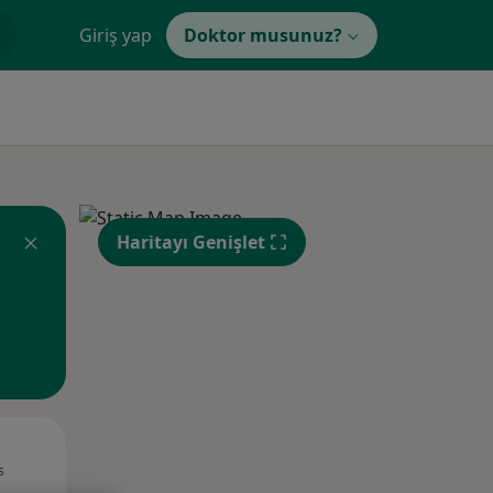
Giriş yap
Doktor musunuz?
Haritayı Genişlet
Pzt,
Sal,
Çar,
s
10 Ağustos
11 Ağustos
12 Ağustos