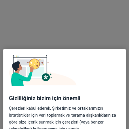
18 görüş
Adres
Online
Melikşah Mahallesi Damla Sokak No:4/1, Meram
•
Harita
Fzt. Özge Kasapoğlu
Bu uzman ilgili adres için online danışmanlık/takvim sunmuyor.
Randevu talep et
Gizliliğiniz bizim için önemli
Çerezleri kabul ederek, Şirketimiz ve ortaklarımızın
istatistikler için veri toplamak ve tarama alışkanlıklarınıza
göre size içerik sunmak için çerezleri (veya benzer
teknolojileri) kullanmasına izin vermiş