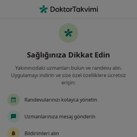
An
Boyun Fıtığı • Konya, Konya
Filters
• 1
Sigorta
Harita
Boyun Fıtığı, Konya
Sağlığınıza Dikkat Edin
Yakınınızdaki uzmanları bulun ve randevu alın.
Hangi uzmanlığı aramıştınız?
Uygulamayı indirin ve size özel özelliklere ücretsiz
Fiziksel Tıp Ve Rehabilitasyon
Ortopedi Ve Tra
erişin:
Randevularınızı kolayca yönetin
Uzmanlarınıza mesaj gönderin
Bildirimleri alın