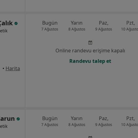
Çalık
Bugün
Yarın
Paz,
Pzt,
7 Ağustos
8 Ağustos
9 Ağustos
10 Ağust
etik
Online randevu erişime kapalı
Randevu talep et
•
Harita
 Karun
Bugün
Yarın
Paz,
Pzt,
7 Ağustos
8 Ağustos
9 Ağustos
10 Ağust
etik