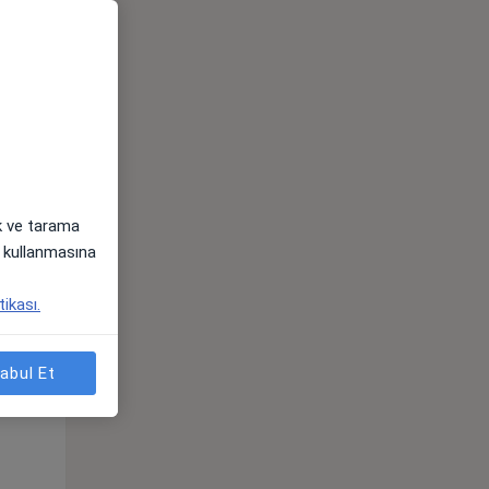
ak ve tarama
i) kullanmasına
Sal,
Çar,
Per,
tikası.
os
11 Ağustos
12 Ağustos
13 Ağustos
abul Et