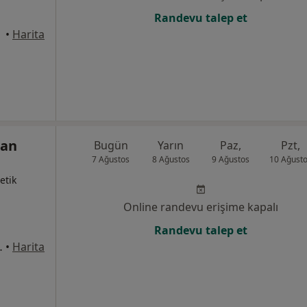
Randevu talep et
iktaş
•
Harita
Can
Bugün
Yarın
Paz,
Pzt,
7 Ağustos
8 Ağustos
9 Ağustos
10 Ağust
etik
Online randevu erişime kapalı
Randevu talep et
s kat:5 no:102, İstanbul
•
Harita