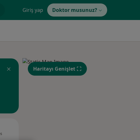
Giriş yap
Doktor musunuz?
Haritayı Genişlet
Sal,
Çar,
Per,
os
11 Ağustos
12 Ağustos
13 Ağustos