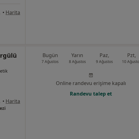
İstanbul
•
Harita
örgülü
Bugün
Yarın
Paz,
Pzt,
7 Ağustos
8 Ağustos
9 Ağustos
10 Ağust
etik
Online randevu erişime kapalı
Randevu talep et
3, İstanbul
•
Harita
ezi