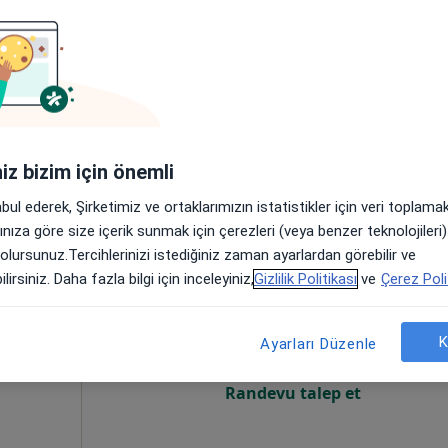
Online randevu erişime kapalı
Randevu talep et
Kat 2 Daire 1,, İstanbul
•
Harita
Op. Dr. Ömer Keven, Plastik Rekonstrüktif Ve Estetik Cerrahi
iniz bizim için önemli
abul ederek, Şirketimiz ve ortaklarımızın istatistikler için veri toplam
arınıza göre size içerik sunmak için çerezleri (veya benzer teknolojiler
 olursunuz.Tercihlerinizi istediğiniz zaman ayarlardan görebilir ve
Bugün
Yarın
Paz,
Pzt,
lirsiniz. Daha fazla bilgi için inceleyiniz,
Gizlilik Politikası
ve
Çerez Poli
7 Ağustos
8 Ağustos
9 Ağustos
10 Ağust
etik
K
Ayarları Düzenle
Online randevu erişime kapalı
Randevu talep et