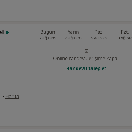
el
Bugün
Yarın
Paz,
Pzt,
7 Ağustos
8 Ağustos
9 Ağustos
10 Ağust
Online randevu erişime kapalı
Randevu talep et
 Nişantaşı, Şişli
•
Harita