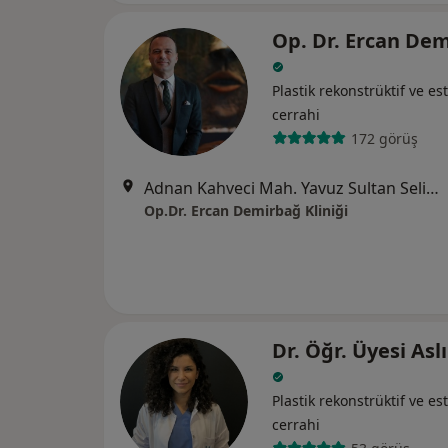
Op. Dr. Ercan De
Plastik rekonstrüktif ve est
cerrahi
172 görüş
Adnan Kahveci Mah. Yavuz Sultan Selim Bulvarı Perlavista Residance A Blok Kat:12 No:116-117, İstanbul
Op.Dr. Ercan Demirbağ Kliniği
Dr. Öğr. Üyesi Aslı
Plastik rekonstrüktif ve est
cerrahi