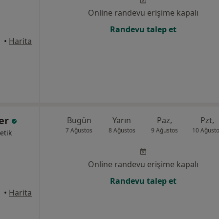
Online randevu erişime kapalı
Randevu talep et
 Şişli
•
Harita
mer
Bugün
Yarın
Paz,
Pzt,
7 Ağustos
8 Ağustos
9 Ağustos
10 Ağust
etik
Online randevu erişime kapalı
Randevu talep et
•
Harita