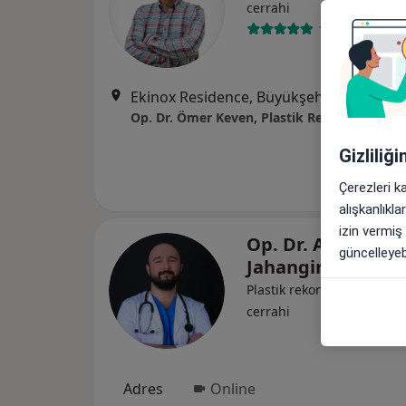
cerrahi
11 görüş
Ekinox Residence, Büyükşehir, Cumhuriyet Cd. E-2 kat 
Gizliliğ
Çerezleri k
alışkanlıkl
izin vermiş
Op. Dr. Alirza
güncelleyebi
Jahangirov
Plastik rekonstrüktif ve est
cerrahi
Adres
Online