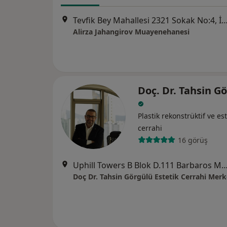
Tevfik Bey Mahallesi 2321 Sokak No:4, 
Alirza Jahangirov Muayenehanesi
Doç. Dr. Tahsin G
Plastik rekonstrüktif ve est
cerrahi
16 görüş
Uphill Towers B Blok D.111 Barbaros Mah. Akzambak sok. No:
Doç Dr. Tahsin Görgülü Estetik Cerrahi Merk