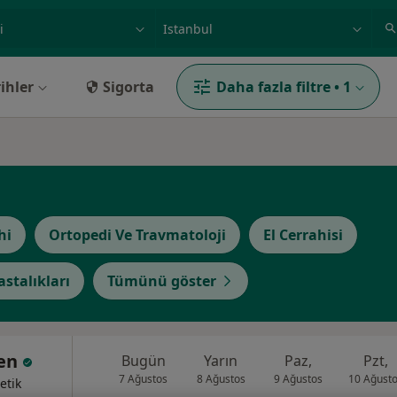
ilgi alanı ve hastalık, isim
örnek: İstanbul
ihler
Sigorta
Daha fazla filtre
•
1
hi
Ortopedi Ve Travmatoloji
El Cerrahisi
astalıkları
Tümünü göster
ven
Bugün
Yarın
Paz,
Pzt,
7 Ağustos
8 Ağustos
9 Ağustos
10 Ağust
etik