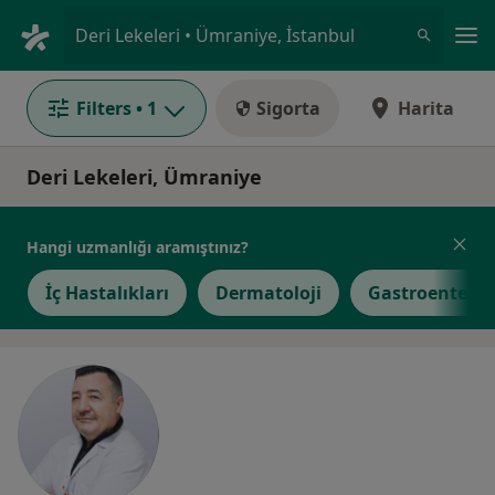
An
Deri Lekeleri • Ümraniye, İstanbul
Filters
• 1
Sigorta
Harita
Deri Lekeleri, Ümraniye
Hangi uzmanlığı aramıştınız?
İç Hastalıkları
Dermatoloji
Gastroenterol