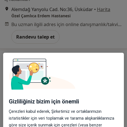
Alemdağ Yanyolu Cad. No:36, Üsküdar
•
Harita
Özel Çamlıca Erdem Hastanesi
Bu uzman ilgili adres için online danışmanlık/takvim sunmuyor.
Randevu talep et
Uzm. Dr. Muazzez Sezer Caymaz
Gizliliğiniz bizim için önemli
İç hastalıkları
Çerezleri kabul ederek, Şirketimiz ve ortaklarımızın
4 görüş
istatistikler için veri toplamak ve tarama alışkanlıklarınıza
göre size içerik sunmak için çerezleri (veya benzer
Alemdağ Cad. Sezer Sk. No:3-5 Ümraniye - İstanbul, Ümraniye
•
Harita