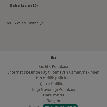
Daha fazla (15)
Kategoride daha fazlası: Ümraniye şehrinde i
Deri Lekeleri, Ümraniye
Biz
Gizlilik Politikası
İnternet sitesinde kayıtlı olmayan uzman/hekimler
i̇çin gizlilik politikası
Çerez Politikası
Bilgi Güvenliği Politikası
Hakkımızda
İletişim
Kariyer
İşe alım yapıyoruz!