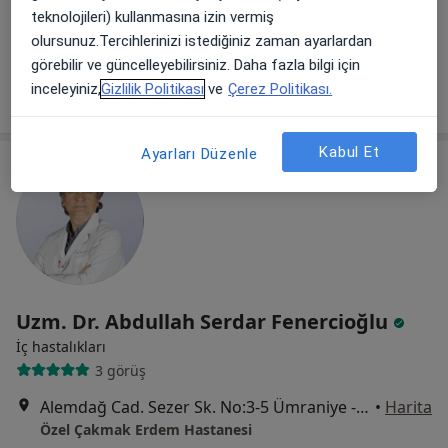
teknolojileri) kullanmasına izin vermiş
Özel Çakmak Erdem Hastanesi
olursunuz.Tercihlerinizi istediğiniz zaman ayarlardan
Bu uzman ilgili adres için online danışmanlık/takvim sunmuyor.
görebilir ve güncelleyebilirsiniz. Daha fazla bilgi için
inceleyiniz,
Gizlilik Politikası
ve
Çerez Politikası.
Randevu talep et
Kabul Et
Ayarları Düzenle
Uzm. Dr. Abdullah Serdar Fenercioğlu
İç hastalıkları
3 görüş
Alemdağ Cad. Sezer Sk. No:3-5 Ümraniye - İstanbul, Ümraniye
•
Harita
Özel Çakmak Erdem Hastanesi