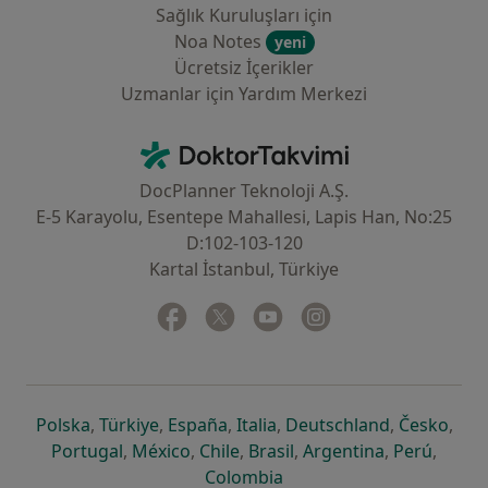
Sağlık Kuruluşları için
Noa Notes
yeni
Ücretsiz İçerikler
Uzmanlar için Yardım Merkezi
İletişim
DoktorTakvimi - Ana Sayfa
DocPlanner Teknoloji A.Ş.
E-5 Karayolu, Esentepe Mahallesi, Lapis Han, No:25
D:102-103-120
Kartal İstanbul, Türkiye
Facebook
yeni bir sekmede açılır
Twitter
yeni bir sekmede açılır
Youtube
yeni bir sekmede açılır
Instagram
yeni bir sekmede aç
yeni bir sekmede açılır
yeni bir sekmede açılır
yeni bir sekmede açılır
yeni bir sekmede açılır
yeni bir sek
yeni 
Polska
,
Türkiye
,
España
,
Italia
,
Deutschland
,
Česko
,
yeni bir sekmede açılır
yeni bir sekmede açılır
yeni bir sekmede açılır
yeni bir sekmede açılır
yeni bir sekm
yeni bi
Portugal
,
México
,
Chile
,
Brasil
,
Argentina
,
Perú
,
yeni bir sekmede açılır
Colombia