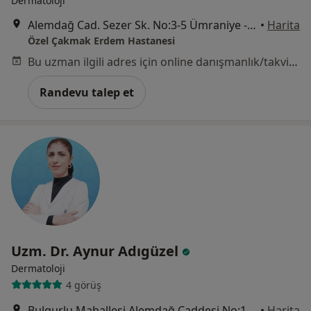
Dermatoloji
Alemdağ Cad. Sezer Sk. No:3-5 Ümraniye - İstanbul, Ümraniye
•
Harita
Özel Çakmak Erdem Hastanesi
Bu uzman ilgili adres için online danışmanlık/takvim sunmuyor.
Randevu talep et
Uzm. Dr. Aynur Adıgüzel
Dermatoloji
4 görüş
Bulgurlu Mahallesi Alemdağ Caddesi No:100, Üsküdar
•
Harita