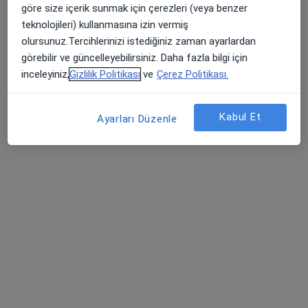
göre size içerik sunmak için çerezleri (veya benzer
Diş Hekimi Engin Aytur
teknolojileri) kullanmasına izin vermiş
Bu uzman ilgili adres için online danışmanlık/takvim sunmuyor.
olursunuz.Tercihlerinizi istediğiniz zaman ayarlardan
görebilir ve güncelleyebilirsiniz. Daha fazla bilgi için
Randevu talep et
inceleyiniz,
Gizlilik Politikası
ve
Çerez Politikası.
Kabul Et
Ayarları Düzenle
Dr. Dt. Itır Şebnem Arpınar Bilici
Ağız diş ve çene cerrahisi, Diş hekimi
48 görüş
Yalı Yolu Sok. Hakan Apt. No : 26/7 Bostancı, İstanbul
•
Harita
Itır Şebnem Arpınar Bilici Muayenehanesi