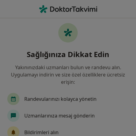
An
Diş Gıcırdatma • Kadıköy İstanbul, Türkiye
Filters
• 1
Sigorta
Harita
Diş Gıcırdatma, Kadıköy
Sağlığınıza Dikkat Edin
Yakınınızdaki uzmanları bulun ve randevu alın.
Hangi uzmanlığı aramıştınız?
Uygulamayı indirin ve size özel özelliklere ücretsiz
Diş Hekimi
Periodontoloji
Protetik Diş Te
erişin:
Randevularınızı kolayca yönetin
Uzmanlarınıza mesaj gönderin
Bildirimleri alın