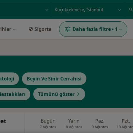
ilgi alanı ve hastalık, isim
örnek: İstanbul
ihler
Sigorta
Daha fazla filtre
•
1
toloji
Beyin Ve Sinir Cerrahisi
Hastalıkları
Tümünü göster
ret
Bugün
Yarın
Paz,
Pzt,
7 Ağustos
8 Ağustos
9 Ağustos
10 Ağust