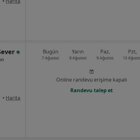
mece
•
Harita
 Sever
Bugün
Yarın
Paz,
Pzt,
7 Ağustos
8 Ağustos
9 Ağustos
10 Ağust
yon
Online randevu erişime kapalı
Randevu talep et
mece
•
Harita