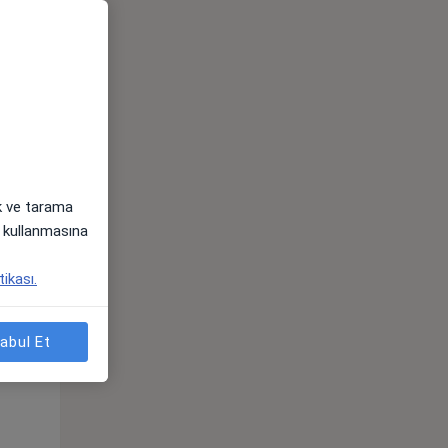
ak ve tarama
i) kullanmasına
Sal,
Çar,
Per,
tikası.
os
11 Ağustos
12 Ağustos
13 Ağustos
abul Et