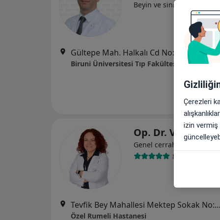
Beyin ve sinir cerrahisi
Gültepe Mah. Halkalı Cd No: 99, Küçükçekmece
Biruni Üniversitesi Tıp Fakültesi Hastanesi
Gizliliğ
Çerezleri k
alışkanlıkl
izin vermiş
Op. Dr. Vehibe Iş
güncelleyebi
Genel cerrahi
8 görüş
Tevfik Bey Mahallesi Mektep Sokak No:11 Sefaköy, Kü
Özel Rumeli Hastanesi