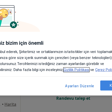
Online randevu erişime kapalı
Randevu talep et
•
Harita
iniz bizim için önemli
abul ederek, Şirketimiz ve ortaklarımızın istatistikler için veri toplam
arınıza göre size içerik sunmak için çerezleri (veya benzer teknolojiler
 olursunuz.Tercihlerinizi istediğiniz zaman ayarlardan görebilir ve
ık
Bugün
Yarın
Paz,
Pzt,
lirsiniz. Daha fazla bilgi için inceleyiniz,
Gizlilik Politikası
ve
Çerez Poli
7 Ağustos
8 Ağustos
9 Ağustos
10 Ağust
K
Ayarları Düzenle
Online randevu erişime kapalı
Randevu talep et
çükçekmece
•
Harita