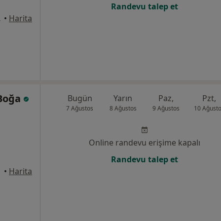
Randevu talep et
çükçekmece
•
Harita
 Boğa
Bugün
Yarın
Paz,
Pzt,
7 Ağustos
8 Ağustos
9 Ağustos
10 Ağust
Online randevu erişime kapalı
Randevu talep et
kmece
•
Harita