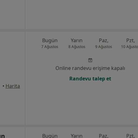
Bugün
Yarın
Paz,
Pzt,
7 Ağustos
8 Ağustos
9 Ağustos
10 Ağust
Online randevu erişime kapalı
Randevu talep et
•
Harita
ın
Bugün
Yarın
Paz,
Pzt,