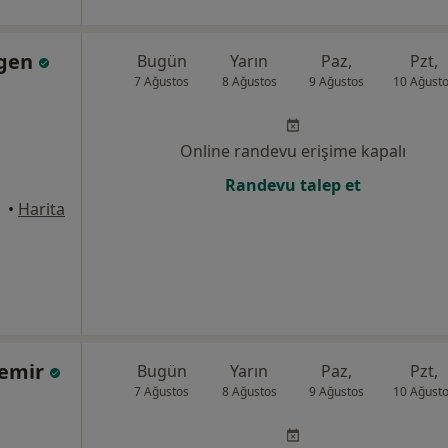
rgen
Bugün
Yarın
Paz,
Pzt,
7 Ağustos
8 Ağustos
9 Ağustos
10 Ağust
Online randevu erişime kapalı
Randevu talep et
mece
•
Harita
Demir
Bugün
Yarın
Paz,
Pzt,
7 Ağustos
8 Ağustos
9 Ağustos
10 Ağust