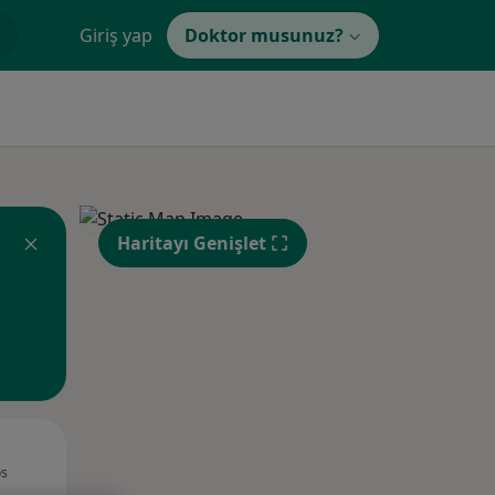
Giriş yap
Doktor musunuz?
Haritayı Genişlet
Sal,
Çar,
Per,
os
11 Ağustos
12 Ağustos
13 Ağustos