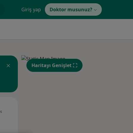
Giriş yap
Doktor musunuz?
Haritayı Genişlet
Sal,
Çar,
Per,
os
11 Ağustos
12 Ağustos
13 Ağustos