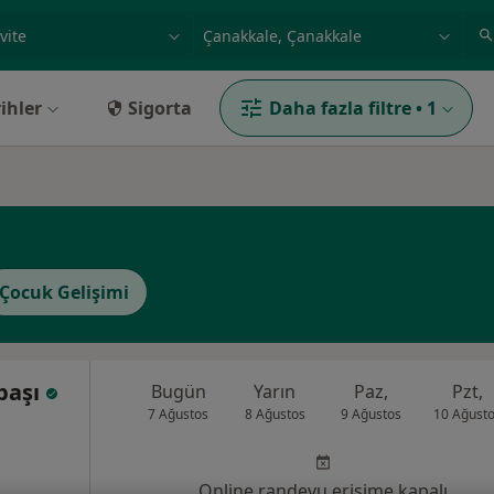
ilgi alanı ve hastalık, isim
örnek: İstanbul
ihler
Sigorta
Daha fazla filtre
•
1
Çocuk Gelişimi
başı
Bugün
Yarın
Paz,
Pzt,
7 Ağustos
8 Ağustos
9 Ağustos
10 Ağust
Online randevu erişime kapalı