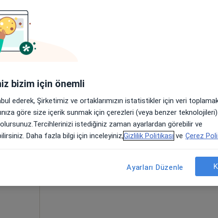
Randevu talep et
•
Harita
iniz bizim için önemli
abul ederek, Şirketimiz ve ortaklarımızın istatistikler için veri toplam
rtol
Bugün
Yarın
Paz,
Pzt,
arınıza göre size içerik sunmak için çerezleri (veya benzer teknolojiler
7 Ağustos
8 Ağustos
9 Ağustos
10 Ağust
 olursunuz.Tercihlerinizi istediğiniz zaman ayarlardan görebilir ve
lirsiniz. Daha fazla bilgi için inceleyiniz,
Gizlilik Politikası
ve
Çerez Poli
Online randevu erişime kapalı
Randevu talep et
K
Ayarları Düzenle
•
Harita