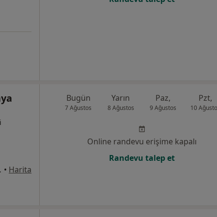
aya
Bugün
Yarın
Paz,
Pzt,
7 Ağustos
8 Ağustos
9 Ağustos
10 Ağust
i
Online randevu erişime kapalı
Randevu talep et
2, Çanakkale
•
Harita