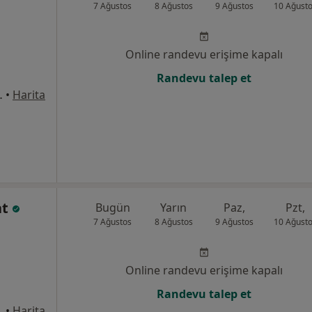
7 Ağustos
8 Ağustos
9 Ağustos
10 Ağust
Online randevu erişime kapalı
Randevu talep et
rşısı, MİGROS’un üst katı), Çanakkale
•
Harita
at
Bugün
Yarın
Paz,
Pzt,
7 Ağustos
8 Ağustos
9 Ağustos
10 Ağust
Online randevu erişime kapalı
Randevu talep et
sı-Migros'un üst katı), Çanakkale
•
Harita