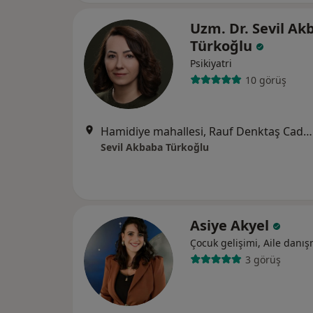
Uzm. Dr. Sevil Ak
Türkoğlu
Psikiyatri
10 görüş
Hamidiye mahallesi, Rauf Denktaş Caddesi, No:20/1A Daire:23, Çanakkale
Sevil Akbaba Türkoğlu
Asiye Akyel
Çocuk gelişimi, Aile danış
3 görüş