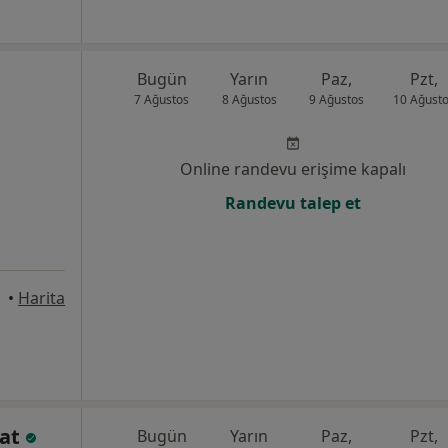
Bugün
Yarın
Paz,
Pzt,
7 Ağustos
8 Ağustos
9 Ağustos
10 Ağust
Online randevu erişime kapalı
Randevu talep et
•
Harita
lat
Bugün
Yarın
Paz,
Pzt,