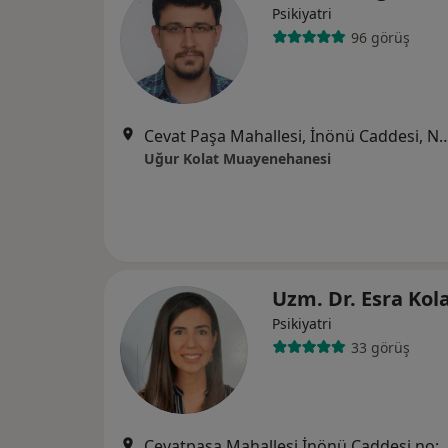
Psikiyatri
96 görüş
Cevat Paşa Mahallesi, İnönü Caddesi, No:43 A Blok Kat:1 Daire:3 (Çanakkale İŞKUR ka
Uğur Kolat Muayenehanesi
Uzm. Dr. Esra Kol
Psikiyatri
33 görüş
Cevatpaşa Mahallesi İnönü Caddesi no:43 A Blok D:3 (Çanakkale İŞKUR karşı