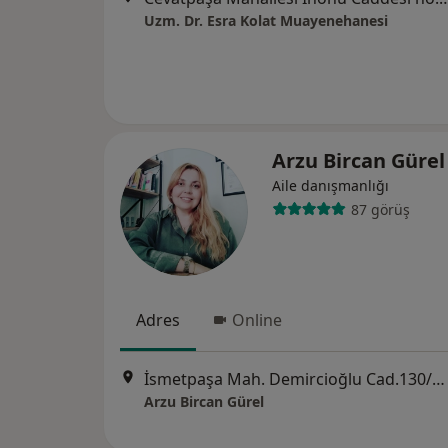
Uzm. Dr. Esra Kolat Muayenehanesi
Arzu Bircan Güre
Aile danışmanlığı
87 görüş
Adres
Online
İsmetpaşa Mah. Demircioğlu Cad.130/2 Bayar Premium Evleri B Blok Daire 10 Kat 2, Çanakkale
Arzu Bircan Gürel