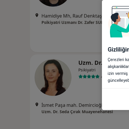
Hamidiye Mh, Rauf Denktaş Caddesi, Eyüboğlu Bulvar İş A Blok, Daire :23, Çanakkale
Psikiyatri Uzmanı Dr. Zafer SUBAŞI
Gizliliğ
Çerezleri k
Uzm. Dr. Seda Me
alışkanlıkl
Psikiyatri
izin vermiş
46 görüş
güncelleyebi
İsmet Paşa mah. Demircioğlu cad. Bayar Premium evleri D blok Kat:4 Daire 39, Çanakkale
Uzm. Dr. Seda Çırak Muayenehanesi