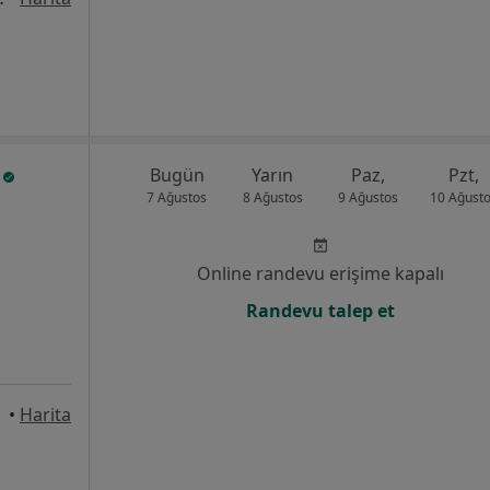
l
Bugün
Yarın
Paz,
Pzt,
7 Ağustos
8 Ağustos
9 Ağustos
10 Ağust
Online randevu erişime kapalı
Randevu talep et
•
Harita