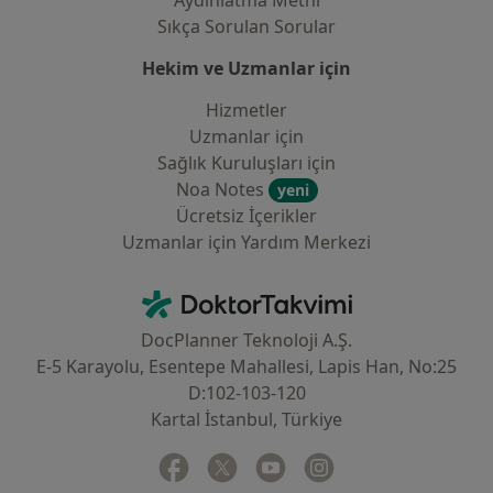
Aydınlatma Metni
Sıkça Sorulan Sorular
Hekim ve Uzmanlar için
Hizmetler
Uzmanlar için
Sağlık Kuruluşları için
Noa Notes
yeni
Ücretsiz İçerikler
Uzmanlar için Yardım Merkezi
İletişim
DoktorTakvimi - Ana Sayfa
DocPlanner Teknoloji A.Ş.
E-5 Karayolu, Esentepe Mahallesi, Lapis Han, No:25
D:102-103-120
Kartal İstanbul, Türkiye
Facebook
yeni bir sekmede açılır
Twitter
yeni bir sekmede açılır
Youtube
yeni bir sekmede açılır
Instagram
yeni bir sekmede aç