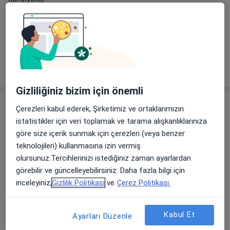
Cumhuriyet Mahallesi D-100 Karayolu/DÜZCE, Düzce
•
Harita
Özel Düzce Çağsu Hastanesi
Bu uzman ilgili adres için online danışmanlık/takvim sunmuyor.
Randevu talep et
Gizliliğiniz bizim için önemli
Çerezleri kabul ederek, Şirketimiz ve ortaklarımızın
istatistikler için veri toplamak ve tarama alışkanlıklarınıza
göre size içerik sunmak için çerezleri (veya benzer
teknolojileri) kullanmasına izin vermiş
olursunuz.Tercihlerinizi istediğiniz zaman ayarlardan
görebilir ve güncelleyebilirsiniz. Daha fazla bilgi için
Dyt. Melissa Ay
inceleyiniz,
Gizlilik Politikası
ve
Çerez Politikası.
Diyetisyen
Cumhuriyet Mahallesi D-100 Karayolu/DÜZCE, Düzce
•
Harita
Kabul Et
Ayarları Düzenle
Özel Düzce Çağsu Hastanesi