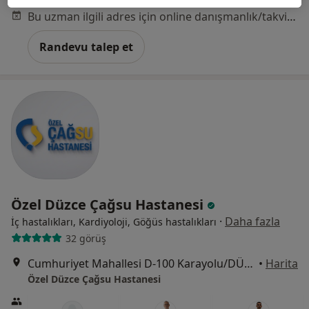
Bu uzman ilgili adres için online danışmanlık/takvim sunmuyor.
Randevu talep et
Özel Düzce Çağsu Hastanesi
·
Daha fazla
İç hastalıkları, Kardiyoloji, Göğüs hastalıkları
32 görüş
Cumhuriyet Mahallesi D-100 Karayolu/DÜZCE, Düzce
•
Harita
Özel Düzce Çağsu Hastanesi