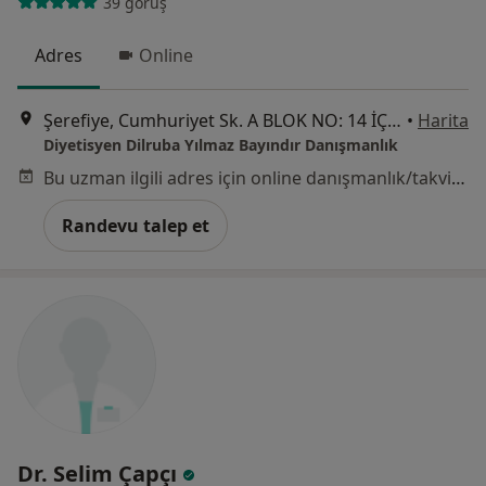
39 görüş
Adres
Online
Şerefiye, Cumhuriyet Sk. A BLOK NO: 14 İÇ KAPI NO: 13, 81110 Düzce, Düzce
•
Harita
Diyetisyen Dilruba Yılmaz Bayındır Danışmanlık
Bu uzman ilgili adres için online danışmanlık/takvim sunmuyor.
Randevu talep et
Dr. Selim Çapçı