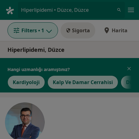
An
Hiperlipidemi • Düzce, Düzce
Filters
• 1
Sigorta
Harita
Hiperlipidemi, Düzce
Hangi uzmanlığı aramıştınız?
Kardiyoloji
Kalp Ve Damar Cerrahisi
Diyet