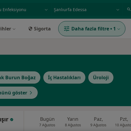
ilgi alanı ve hastalık, isim
örnek: İstanbul
ihler
Sigorta
Daha fazla filtre
•
1
ak Burun Boğaz
İç Hastalıkları
Üroloji
ünü göster
ışır
Bugün
Yarın
Paz,
Pzt,
7 Ağustos
8 Ağustos
9 Ağustos
10 Ağust