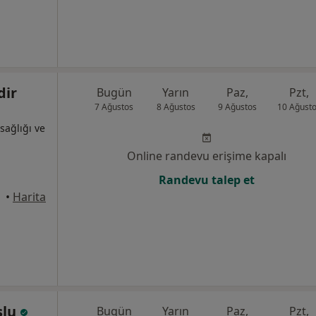
dir
Bugün
Yarın
Paz,
Pzt,
7 Ağustos
8 Ağustos
9 Ağustos
10 Ağust
sağlığı ve
Online randevu erişime kapalı
Randevu talep et
•
Harita
slu
Bugün
Yarın
Paz,
Pzt,