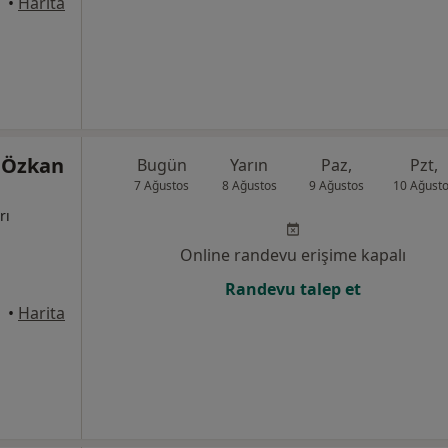
•
Harita
 Özkan
Bugün
Yarın
Paz,
Pzt,
7 Ağustos
8 Ağustos
9 Ağustos
10 Ağust
rı
Online randevu erişime kapalı
Randevu talep et
•
Harita