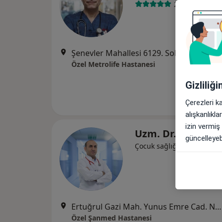
2 görüş
Şenevler Mahallesi 6129. Sokak No:2C Karaköprü, Şanlıurfa
Özel Metrolife Hastanesi
Gizliliğ
Çerezleri k
alışkanlıkl
izin vermiş
Uzm. Dr. Bekir At
güncelleyebi
Çocuk sağlığı ve hastalıkla
Ertuğrul Gazi Mah. Yunus Emre Cad. No: 76 Haliliye, Şanlıurfa
Özel Şanmed Hastanesi