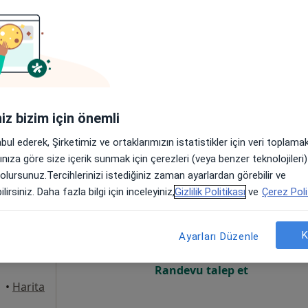
Online randevu erişime kapalı
Randevu talep et
•
Harita
iniz bizim için önemli
abul ederek, Şirketimiz ve ortaklarımızın istatistikler için veri toplam
arınıza göre size içerik sunmak için çerezleri (veya benzer teknolojiler
 olursunuz.Tercihlerinizi istediğiniz zaman ayarlardan görebilir ve
çı
Bugün
Yarın
Paz,
Pzt,
lirsiniz. Daha fazla bilgi için inceleyiniz,
Gizlilik Politikası
ve
Çerez Poli
7 Ağustos
8 Ağustos
9 Ağustos
10 Ağust
rı
K
Ayarları Düzenle
Online randevu erişime kapalı
Randevu talep et
•
Harita