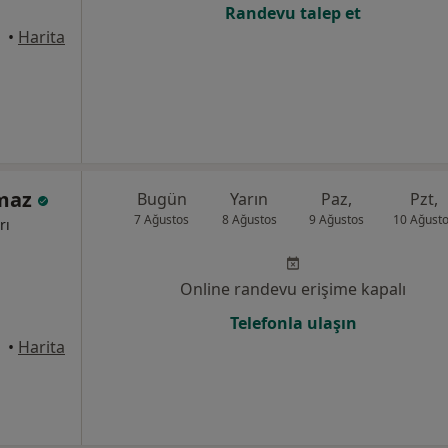
Randevu talep et
•
Harita
lmaz
Bugün
Yarın
Paz,
Pzt,
7 Ağustos
8 Ağustos
9 Ağustos
10 Ağust
rı
Online randevu erişime kapalı
Telefonla ulaşın
•
Harita