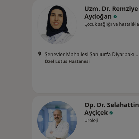
Uzm. Dr. Remziye
Aydoğan
Çocuk sağlığı ve hastalıkla
Şenevler Mahallesi Şanlıurfa Diyarbakır Yolu No:142, Şanlıurfa
Özel Lotus Hastanesi
Op. Dr. Selahattin
Ayçiçek
Üroloji