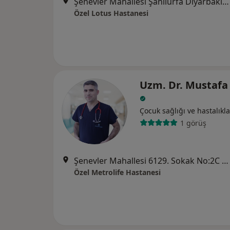
Şenevler Mahallesi Şanlıurfa Diyarbakır Yolu No:142, Şanlıurfa
Özel Lotus Hastanesi
Uzm. Dr. Mustafa
Çocuk sağlığı ve hastalıkla
1 görüş
Şenevler Mahallesi 6129. Sokak No:2C Karaköprü, Şanlıurfa
Özel Metrolife Hastanesi