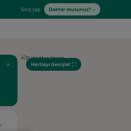
Giriş yap
Doktor musunuz?
Haritayı Genişlet
Sal,
Çar,
Per,
os
11 Ağustos
12 Ağustos
13 Ağustos