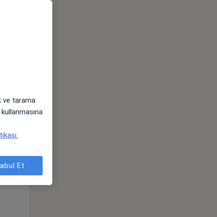
ak ve tarama
i) kullanmasına
Sal,
Çar,
Per,
tikası.
os
11 Ağustos
12 Ağustos
13 Ağustos
abul Et