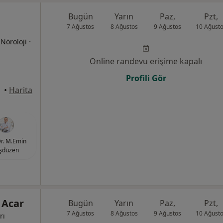
Bugün
Yarın
Paz,
Pzt,
7 Ağustos
8 Ağustos
9 Ağustos
10 Ağust
·
 Nöroloji
Online randevu erişime kapalı
Profili Gör
•
Harita
r. M.Emin
şdüzen
 Acar
Bugün
Yarın
Paz,
Pzt,
7 Ağustos
8 Ağustos
9 Ağustos
10 Ağust
rı