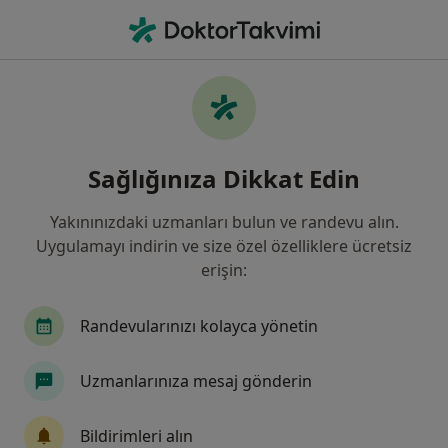
An
Karpal Tünel Sendromu • Şanlıurfa Edessa
Filters
• 1
Sigorta
Harita
Karpal Tünel Sendromu, Şanlıurfa
Sağlığınıza Dikkat Edin
Yakınınızdaki uzmanları bulun ve randevu alın.
Hangi uzmanlığı aramıştınız?
Uygulamayı indirin ve size özel özelliklere ücretsiz
Ortopedi Ve Travmatoloji
Beyin Ve Sinir Cerrah
erişin:
Randevularınızı kolayca yönetin
Uzmanlarınıza mesaj gönderin
Bildirimleri alın