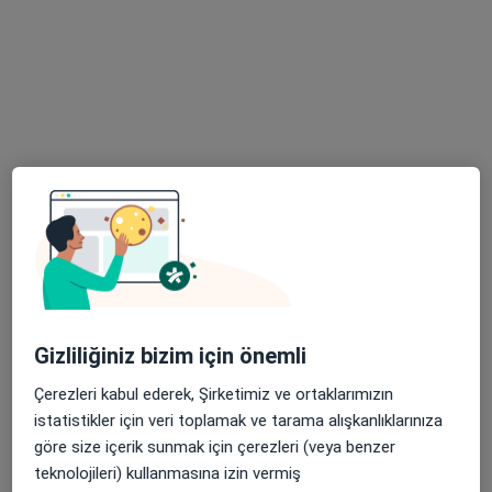
Op. Dr. Naim Özpolat
Ortopedi ve travmatoloji
Paşabağı Mahallesi Şani Efendi Caddesi No:169 Haliliye, Şanlıurfa
•
Harita
Özel Nev Hospital
Bu uzman ilgili adres için online danışmanlık/takvim sunmuyor.
Randevu talep et
Gizliliğiniz bizim için önemli
Çerezleri kabul ederek, Şirketimiz ve ortaklarımızın
istatistikler için veri toplamak ve tarama alışkanlıklarınıza
göre size içerik sunmak için çerezleri (veya benzer
Op. Dr. Sedat Demir
teknolojileri) kullanmasına izin vermiş