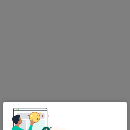
Uzm. Dr. Ali Osman Buğdaycı
İç hastalıkları
Molla Gürani Mahallesi Vatan Cad. Halıcılar Köşkü Sk. No:11 Aksaray, Fatih
•
Harita
Vatan Medipol Üniversitesi Hastanesi
Bu uzman ilgili adres için online danışmanlık/takvim sunmuyor.
Randevu talep et