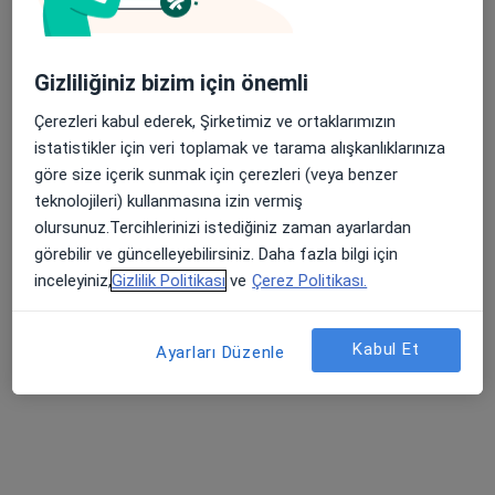
Dyt. Dilara Terzi
Gizliliğiniz bizim için önemli
Diyetisyen
25 görüş
Çerezleri kabul ederek, Şirketimiz ve ortaklarımızın
istatistikler için veri toplamak ve tarama alışkanlıklarınıza
Adres
Online
göre size içerik sunmak için çerezleri (veya benzer
teknolojileri) kullanmasına izin vermiş
olursunuz.Tercihlerinizi istediğiniz zaman ayarlardan
Fatih, İstanbul
•
Harita
görebilir ve güncelleyebilirsiniz. Daha fazla bilgi için
Diyetisyen Dilara Terzi
inceleyiniz,
Gizlilik Politikası
ve
Çerez Politikası.
Bu uzman ilgili adres için online danışmanlık/takvim sunmuyor.
Randevu talep et
Kabul Et
Ayarları Düzenle