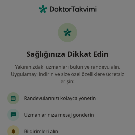
An
Şişmanlık Obezite • Fatih, İstanbul
Filters
• 1
Sigorta
Harita
Şişmanlık (Obezite), Fatih
Sağlığınıza Dikkat Edin
Yakınınızdaki uzmanları bulun ve randevu alın.
Hangi uzmanlığı aramıştınız?
Uygulamayı indirin ve size özel özelliklere ücretsiz
Genel Cerrahi
Diyetisyen
İç Hastalıkları
erişin:
Randevularınızı kolayca yönetin
Uzmanlarınıza mesaj gönderin
Bildirimleri alın