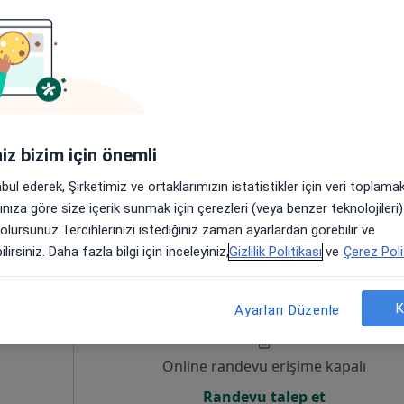
 Çocuk
Online randevu erişime kapalı
Randevu talep et
iniz bizim için önemli
abul ederek, Şirketimiz ve ortaklarımızın istatistikler için veri toplam
arınıza göre size içerik sunmak için çerezleri (veya benzer teknolojiler
 olursunuz.Tercihlerinizi istediğiniz zaman ayarlardan görebilir ve
lirsiniz. Daha fazla bilgi için inceleyiniz,
Gizlilik Politikası
ve
Çerez Poli
çıner
Bugün
Yarın
Cmt,
Paz,
6 Ağustos
7 Ağustos
8 Ağustos
9 Ağusto
K
Ayarları Düzenle
Online randevu erişime kapalı
Randevu talep et