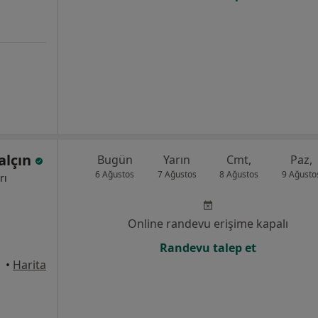
alçın
Bugün
Yarın
Cmt,
Paz,
6 Ağustos
7 Ağustos
8 Ağustos
9 Ağusto
rı
Online randevu erişime kapalı
Randevu talep et
•
Harita