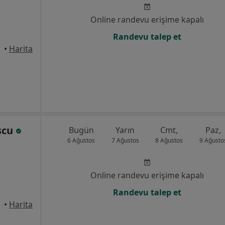
Online randevu erişime kapalı
Randevu talep et
•
Harita
şcu
Bugün
Yarın
Cmt,
Paz,
6 Ağustos
7 Ağustos
8 Ağustos
9 Ağusto
Online randevu erişime kapalı
Randevu talep et
•
Harita