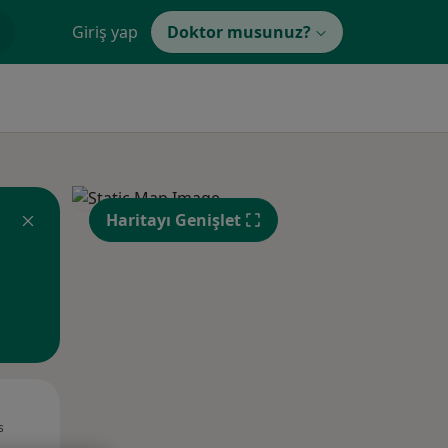
Giriş yap
Doktor musunuz?
Haritayı Genişlet
Pzt,
Sal,
Çar,
s
10 Ağustos
11 Ağustos
12 Ağustos