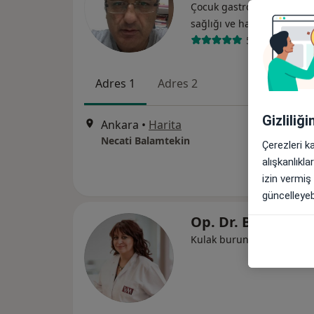
Çocuk gastroenterolojisi,
sağlığı ve hastalıkları
58 görüş
Adres 1
Adres 2
Gizliliğ
Ankara
•
Harita
Necati Balamtekin
Çerezleri k
alışkanlıkl
izin vermiş
güncelleyebi
Op. Dr. Başak Yal
Kulak burun boğaz