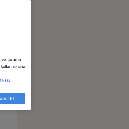
ak ve tarama
i) kullanmasına
tikası.
Pzt,
Sal,
Çar,
s
10 Ağustos
11 Ağustos
12 Ağustos
abul Et