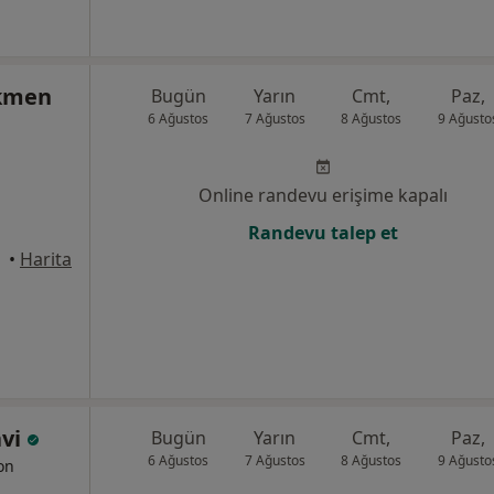
rkmen
Bugün
Yarın
Cmt,
Paz,
6 Ağustos
7 Ağustos
8 Ağustos
9 Ağusto
Online randevu erişime kapalı
Randevu talep et
•
Harita
avi
Bugün
Yarın
Cmt,
Paz,
6 Ağustos
7 Ağustos
8 Ağustos
9 Ağusto
yon