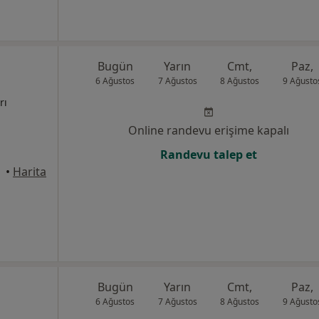
Bugün
Yarın
Cmt,
Paz,
6 Ağustos
7 Ağustos
8 Ağustos
9 Ağusto
rı
Online randevu erişime kapalı
Randevu talep et
•
Harita
Bugün
Yarın
Cmt,
Paz,
6 Ağustos
7 Ağustos
8 Ağustos
9 Ağusto