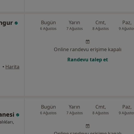
ungur
Bugün
Yarın
Cmt,
Paz,
6 Ağustos
7 Ağustos
8 Ağustos
9 Ağusto
Online randevu erişime kapalı
Randevu talep et
•
Harita
Bugün
Yarın
Cmt,
Paz,
tanesi
6 Ağustos
7 Ağustos
8 Ağustos
9 Ağusto
lıkları,
Online randevu erişime kapalı