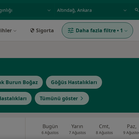
ilgi alanı ve hastalık, isim
örnek: İstanbul
ihler
Sigorta
Daha fazla filtre
•
1
ak Burun Boğaz
Göğüs Hastalıkları
Hastalıkları
Tümünü göster
Bugün
Yarın
Cmt,
Paz,
6 Ağustos
7 Ağustos
8 Ağustos
9 Ağusto