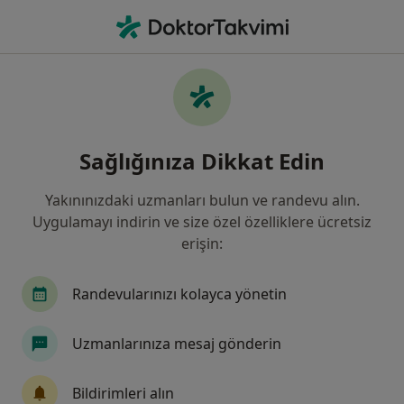
An
Tiroid Guatr • Düzce, Düzce
Filters
• 1
Sigorta
Harita
Tiroid Guatr, Düzce
Sağlığınıza Dikkat Edin
Yakınınızdaki uzmanları bulun ve randevu alın.
Hangi uzmanlığı aramıştınız?
Uygulamayı indirin ve size özel özelliklere ücretsiz
Genel Cerrahi
İç Hastalıkları
Kalp Ve Dama
erişin:
Randevularınızı kolayca yönetin
Uzmanlarınıza mesaj gönderin
Bildirimleri alın