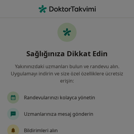
An
Varikosel • Şanlıurfa Edessa
Filters
• 1
Sigorta
Harita
Varikosel, Şanlıurfa
Sağlığınıza Dikkat Edin
Yakınınızdaki uzmanları bulun ve randevu alın.
Hangi uzmanlığı aramıştınız?
Uygulamayı indirin ve size özel özelliklere ücretsiz
Üroloji
Çocuk Sağlığı Ve Hastalıkları
Kula
erişin:
Randevularınızı kolayca yönetin
Uzmanlarınıza mesaj gönderin
Bildirimleri alın