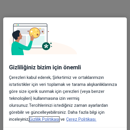
Op. Dr. Selahattin Ayçiçek
Üroloji
Ertuğrul Gazi Mah. Yunus Emre Cad. No: 76 Haliliye, Şanlıurfa
•
Harita
Özel Şanmed Hastanesi
Bu uzman ilgili adres için online danışmanlık/takvim sunmuyor.
Randevu talep et
Gizliliğiniz bizim için önemli
Çerezleri kabul ederek, Şirketimiz ve ortaklarımızın
istatistikler için veri toplamak ve tarama alışkanlıklarınıza
göre size içerik sunmak için çerezleri (veya benzer
teknolojileri) kullanmasına izin vermiş
olursunuz.Tercihlerinizi istediğiniz zaman ayarlardan
görebilir ve güncelleyebilirsiniz. Daha fazla bilgi için
Uzm. Dr. Şükran Güler
inceleyiniz,
Gizlilik Politikası
ve
Çerez Politikası.
Radyoloji