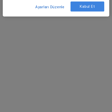
Şenevler Mahallesi Şanlıurfa Diyarbakır Yolu No:142, Şanlıurfa
•
Harita
Kabul Et
Ayarları Düzenle
Özel Lotus Hastanesi
Bu uzman ilgili adres için online danışmanlık/takvim sunmuyor.
Randevu talep et
Özel Metrolife Hastanesi
·
Daha fazla
İç hastalıkları, Kardiyoloji, Nöroloji
404 görüş
Şenevler Mahallesi 6129. Sokak No:2C Karaköprü, Şanlıurfa
•
Harita
Özel Metrolife Hastanesi