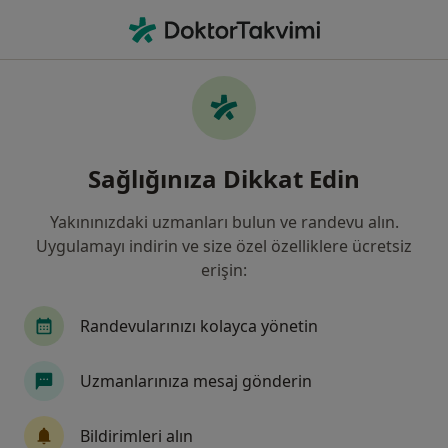
An
Yüksek Tansiyon Hipertansiyon • Beşiktaş, İstanbul
Filters
• 1
Sigorta
Harita
Yüksek Tansiyon (Hipertansiyon), Beşiktaş
Sağlığınıza Dikkat Edin
Yakınınızdaki uzmanları bulun ve randevu alın.
Hangi uzmanlığı aramıştınız?
Uygulamayı indirin ve size özel özelliklere ücretsiz
İç Hastalıkları
Kardiyoloji
Kadın Hastalık
erişin:
Randevularınızı kolayca yönetin
Uzmanlarınıza mesaj gönderin
Bildirimleri alın