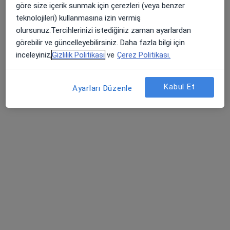
göre size içerik sunmak için çerezleri (veya benzer
Central Hospital Etiler
teknolojileri) kullanmasına izin vermiş
Bu uzman ilgili adres için online danışmanlık/takvim sunmuyor.
olursunuz.Tercihlerinizi istediğiniz zaman ayarlardan
görebilir ve güncelleyebilirsiniz. Daha fazla bilgi için
Randevu talep et
inceleyiniz,
Gizlilik Politikası
ve
Çerez Politikası.
Kabul Et
Ayarları Düzenle
Uzm. Dr. Yeliz Zıhlı
İç hastalıkları
9 görüş
Ahmet Adnan Saygun Cad. Canan Sok. No:5 Ulus, Beşiktaş
•
Harita
Liv Hospital Ulus