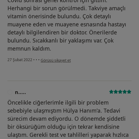
Herhangi bir sorun görülmedi. Takviye amaçlı
vitamin önerisinde bulundu. Çok detaylı
muayene eden ve muayene esnasında hastayı
detaylı bilgilendiren bir doktor. Önerilerde
bulundu. Sıcakkanlı bir yaklaşımı var. Çok
memnun kaldım.
kullanıcının görüşüne göre e...
27 Şubat 2022
•
•
•
Görüşü şikayet et
n.....
N
Öncelikle ciğerlerimle ilgili bir problem
sebebiyle ulaşmıştım Hülya Hanım'a. Tedavi
sürecim devam ediyordu. O dönemde şiddetli
bir öksürüğüm olduğu için tekrar kendisine
ulaştım. Gerekli test ve tahlilleri yaparak hızlıca