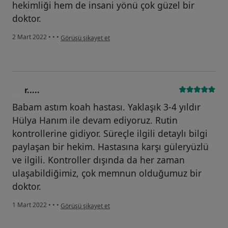
hekimliği hem de insani yönü çok güzel bir
doktor.
kullanıcının görüşüne göre s.....
2 Mart 2022
•
•
•
Görüşü şikayet et
r.....
R
Babam astım koah hastası. Yaklaşık 3-4 yıldır
Hülya Hanım ile devam ediyoruz. Rutin
kontrollerine gidiyor. Süreçle ilgili detaylı bilgi
paylaşan bir hekim. Hastasına karşı güleryüzlü
ve ilgili. Kontroller dışında da her zaman
ulaşabildiğimiz, çok memnun olduğumuz bir
doktor.
kullanıcının görüşüne göre r.....
1 Mart 2022
•
•
•
Görüşü şikayet et