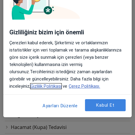
Endobronşiyal Ultrasonografi (EBUS)
Endobronşiyal Volum Azalma
Enjeksiyon Im
Gizliliğiniz bizim için önemli
Enjeksiyon Iv
Çerezleri kabul ederek, Şirketimiz ve ortaklarımızın
istatistikler için veri toplamak ve tarama alışkanlıklarınıza
Esd (Sedimantasyon)
göre size içerik sunmak için çerezleri (veya benzer
teknolojileri) kullanmasına izin vermiş
Evde Hasta Takibi
olursunuz.Tercihlerinizi istediğiniz zaman ayarlardan
Fana(Antinükleer Antikor)
görebilir ve güncelleyebilirsiniz. Daha fazla bilgi için
inceleyiniz,
Gizlilik Politikası
ve
Çerez Politikası.
Fnab(Meme Biyopsisi)
Girişimsel Bronkoskopi
Kabul Et
Ayarları Düzenle
Göğüs X-Ray
Hacamat (Kupa) Tedavisi