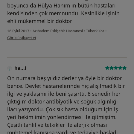
boyunca da Hülya Hanım ın bütün hastaları
kendisinden çok memnundu. Kesinlikle işinin
ehli mükemmel bir doktor
16 Eylül 2017
•
Acıbadem Eskişehir Hastanesi
•
Tüberküloz
•
kullanıcının görüşüne göre go...a
Görüşü şikayet et
he...i
On numara beş yıldız derler ya öyle bir doktor
bence. Devlet hastanelerinde hiç alışılmadık bir
ilgi ve yaklaşımı ile beni şaşırttı. 8 senedir her
çıktığım doktor antibiyotik ve soğuk algınlığı
ilacı yazıyordu. Çok sık hasta olduğum için iş
yeri hekim imin yönlendirmesi ile gitmiştim.
Çeşitli tahlil ve tetkikler ile alerjik olması
muhtemel kanısına vardı ve tedaviye başladı.