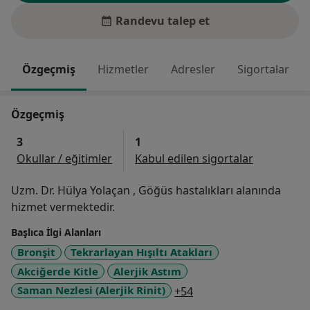
Randevu talep et
Özgeçmiş
Hizmetler
Adresler
Sigortalar
Özgeçmiş
3
1
Okullar / eğitimler
Kabul edilen sigortalar
Uzm. Dr. Hülya Yolaçan , Göğüs hastalıkları alanında
hizmet vermektedir.
Başlıca İlgi Alanları
Bronşit
Tekrarlayan Hışıltı Atakları
Akciğerde Kitle
Alerjik Astım
a11y_sr_more_disease
Saman Nezlesi (Alerjik Rinit)
+54