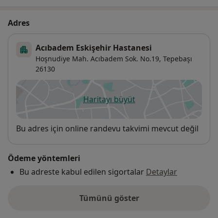
Adres
Acıbadem Eskişehir Hastanesi
Hoşnudiye Mah. Acıbadem Sok. No.19,
Tepebaşı
26130
Haritayı büyüt
yeni bir sekmede açılır
Uygunluk
Bu adres için online randevu takvimi mevcut değil
Ödeme yöntemleri
Bu adreste kabul edilen sigortalar
Detaylar
Tümünü göster
adres hakkında