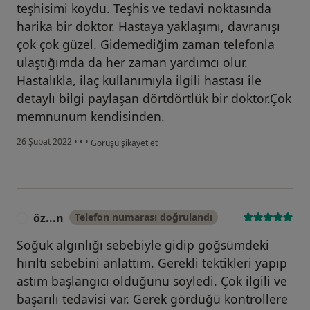
teşhisimi koydu. Teşhis ve tedavi noktasında
harika bir doktor. Hastaya yaklaşımı, davranışı
çok çok güzel. Gidemediğim zaman telefonla
ulaştığımda da her zaman yardımcı olur.
Hastalıkla, ilaç kullanımıyla ilgili hastası ile
detaylı bilgi paylaşan dörtdörtlük bir doktor.Çok
memnunum kendisinden.
kullanıcının görüşüne göre n.....
26 Şubat 2022
•
•
•
Görüşü şikayet et
öz...n
Telefon numarası doğrulandı
Ö
Soğuk algınlığı sebebiyle gidip göğsümdeki
hırıltı sebebini anlattım. Gerekli tektikleri yapıp
astım başlangıcı olduğunu söyledi. Çok ilgili ve
başarılı tedavisi var. Gerek gördüğü kontrollere