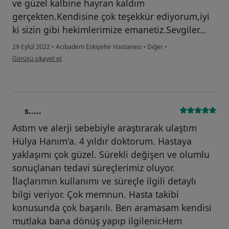
ve güzel kalbine hayran kaldım
gerçekten.Kendisine çok teşekkür ediyorum,iyi
ki sizin gibi hekimlerimize emanetiz.Sevgiler…
29 Eylül 2022
•
Acıbadem Eskişehir Hastanesi
•
Diğer
•
kullanıcının görüşüne göre h....e
Görüşü şikayet et
s.....
S
Astım ve alerji sebebiyle araştırarak ulaştım
Hülya Hanım'a. 4 yıldır doktorum. Hastaya
yaklaşımı çok güzel. Sürekli değişen ve olumlu
sonuçlanan tedavi süreçlerimiz oluyor.
İlaçlarımın kullanımı ve süreçle ilgili detaylı
bilgi veriyor. Çok memnun. Hasta takibi
konusunda çok başarılı. Ben aramasam kendisi
mutlaka bana dönüş yapıp ilgilenir.Hem