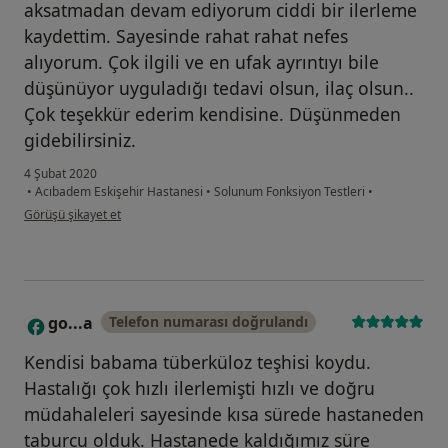
aksatmadan devam ediyorum ciddi bir ilerleme
kaydettim. Sayesinde rahat rahat nefes
alıyorum. Çok ilgili ve en ufak ayrıntıyı bile
düşünüyor uyguladığı tedavi olsun, ilaç olsun..
Çok teşekkür ederim kendisine. Düşünmeden
gidebilirsiniz.
4 Şubat 2020
•
Acıbadem Eskişehir Hastanesi
•
Solunum Fonksiyon Testleri
•
kullanıcının görüşüne göre öz...n
Görüşü şikayet et
go...a
Telefon numarası doğrulandı
G
Kendisi babama tüberküloz teşhisi koydu.
Hastalığı çok hızlı ilerlemişti hızlı ve doğru
müdahaleleri sayesinde kısa sürede hastaneden
taburcu olduk. Hastanede kaldığımız süre