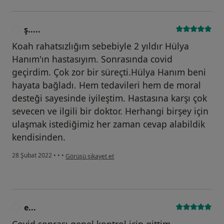
ş.....
Ş
Koah rahatsızlığım sebebiyle 2 yıldır Hülya
Hanım'ın hastasıyım. Sonrasında covid
geçirdim. Çok zor bir süreçti.Hülya Hanım beni
hayata bağladı. Hem tedavileri hem de moral
desteği sayesinde iyileştim. Hastasına karşı çok
sevecen ve ilgili bir doktor. Herhangi birşey için
ulaşmak istediğimiz her zaman cevap alabildik
kendisinden.
kullanıcının görüşüne göre ş.....
28 Şubat 2022
•
•
•
Görüşü şikayet et
e...
E
Covid sonrası genel kontrol için gittim.