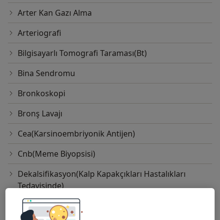
Arter Kan Gazı Alma
Arteriografi
Bilgisayarlı Tomografi Taraması(Bt)
Bina Sendromu
Bronkoskopi
Bronş Lavajı
Cea(Karsinoembriyonik Antijen)
Cnb(Meme Biyopsisi)
Dekalsifikasyon(Kalp Kapakçıkları Hastalıkları
Tedavisinde)
Elektron Işınlı Bilgisayarlı Tomografi