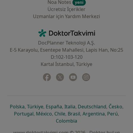
Noa Notes
yeni
Ücretsiz İçerikler
Uzmanlar için Yardım Merkezi
İletişim
DoktorTakvimi - Ana Sayfa
DocPlanner Teknoloji A.Ş.
E-5 Karayolu, Esentepe Mahallesi, Lapis Han, No:25
D:102-103-120
Kartal İstanbul, Türkiye
Facebook
yeni bir sekmede açılır
Twitter
yeni bir sekmede açılır
Youtube
yeni bir sekmede açılır
Instagram
yeni bir sekmede aç
yeni bir sekmede açılır
yeni bir sekmede açılır
yeni bir sekmede açılır
yeni bir sekmede açılır
yeni bir sek
yeni 
Polska
,
Türkiye
,
España
,
Italia
,
Deutschland
,
Česko
,
yeni bir sekmede açılır
yeni bir sekmede açılır
yeni bir sekmede açılır
yeni bir sekmede açılır
yeni bir sekm
yeni bi
Portugal
,
México
,
Chile
,
Brasil
,
Argentina
,
Perú
,
yeni bir sekmede açılır
Colombia
www.doktortakvimi.com © 2026 - Doktor bul ve