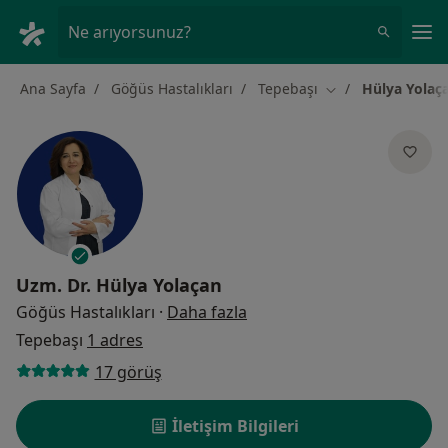
An
Ne arıyorsunuz?
Ana Sayfa
Göğüs Hastalıkları
Tepebaşı
Hülya Yolaç
Şehir değiştir
Uzm. Dr.
Hülya Yolaçan
uzmanliklar hakkinda
Göğüs Hastalıkları
·
Daha fazla
Tepebaşı
1 adres
17 görüş
İletişim Bilgileri