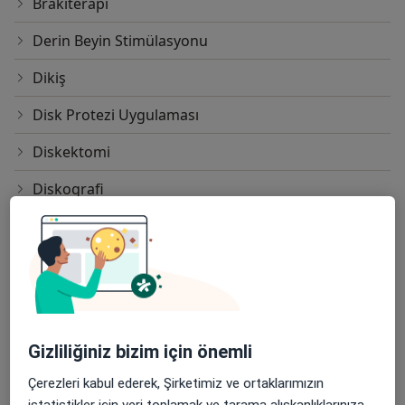
Brakiterapi
Derin Beyin Stimülasyonu
Dikiş
Disk Protezi Uygulaması
Diskektomi
Diskografi
Diskogram
EEG (Elektroensefalografi)
Ekstratemporal Kortikal Rezeksiyon
Elektromiyografi
Gizliliğiniz bizim için önemli
Elektron Işınlı Bilgisayarlı Tomografi
Çerezleri kabul ederek, Şirketimiz ve ortaklarımızın