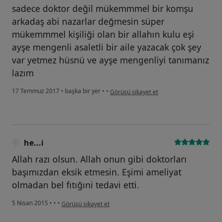
sadece doktor değil mükemmmel bir komşu
arkadaş abi nazarlar değmesin süper
mükemmmel kişiliği olan bir allahın kulu eşi
ayşe mengenli asaletli bir aile yazacak çok şey
var yetmez hüsnü ve ayşe mengenliyi tanımanız
lazım
kullanıcının görüşüne göre he...i
17 Temmuz 2017
•
başka bir yer
•
•
Görüşü şikayet et
he...i
Allah razı olsun. Allah onun gibi doktorları
başımızdan eksik etmesin. Eşimi ameliyat
olmadan bel fıtığıni tedavi etti.
kullanıcının görüşüne göre he...i
5 Nisan 2015
•
•
•
Görüşü şikayet et