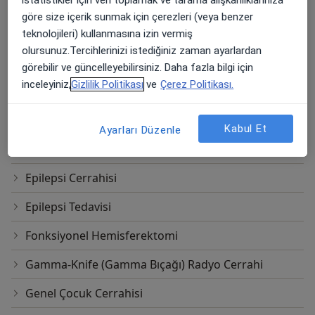
istatistikler için veri toplamak ve tarama alışkanlıklarınıza
Endoskopik Cerrahi
göre size içerik sunmak için çerezleri (veya benzer
Endovasküler Embolizasyon
teknolojileri) kullanmasına izin vermiş
olursunuz.Tercihlerinizi istediğiniz zaman ayarlardan
Endovasküler Koilleme
görebilir ve güncelleyebilirsiniz. Daha fazla bilgi için
inceleyiniz,
Gizlilik Politikası
ve
Çerez Politikası.
Enjeksiyon Im
Enjeksiyon Iv
Kabul Et
Ayarları Düzenle
Epidural Steroid Enjeksiyonu
Epilepsi Cerrahisi
Epilepsi Tedavisi
Fonksiyonel Hemisferektomi
Gamma-Knife (Gamma Bıçağı) Radyo Cerrahi
Genel Çocuk Cerrahisi