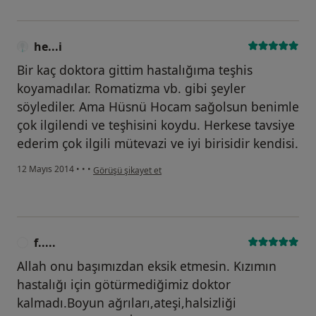
he...i
Bir kaç doktora gittim hastalığıma teşhis
koyamadılar. Romatizma vb. gibi şeyler
söylediler. Ama Hüsnü Hocam sağolsun benimle
çok ilgilendi ve teşhisini koydu. Herkese tavsiye
ederim çok ilgili mütevazi ve iyi birisidir kendisi.
kullanıcının görüşüne göre he...i
12 Mayıs 2014
•
•
•
Görüşü şikayet et
f.....
F
Allah onu başımızdan eksik etmesin. Kızımın
hastalığı için götürmediğimiz doktor
kalmadı.Boyun ağrıları,ateşi,halsizliği