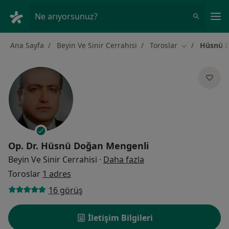
An
Ne arıyorsunuz?
Ana Sayfa
Beyin Ve Sinir Cerrahisi
Toroslar
Hüsnü D
Şehir değiştir
Op. Dr.
Hüsnü Doğan Mengenli
uzmanliklar hakkinda
Beyin Ve Sinir Cerrahisi
·
Daha fazla
Toroslar
1 adres
16 görüş
İletişim Bilgileri