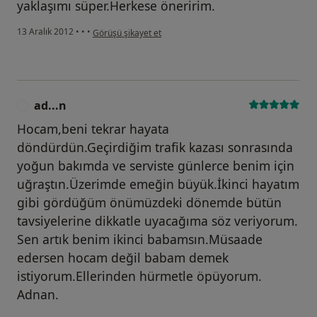
yaklaşımı süper.Herkese öneririm.
kullanıcının görüşüne göre fe...k
13 Aralık 2012
•
•
•
Görüşü şikayet et
ad...n
A
Hocam,beni tekrar hayata
döndürdün.Geçirdiğim trafik kazası sonrasında
yoğun bakımda ve serviste günlerce benim için
uğraştın.Üzerimde emeğin büyük.İkinci hayatım
gibi gördüğüm önümüzdeki dönemde bütün
tavsiyelerine dikkatle uyacağıma söz veriyorum.
Sen artık benim ikinci babamsın.Müsaade
edersen hocam değil babam demek
istiyorum.Ellerinden hürmetle öpüyorum.
Adnan.