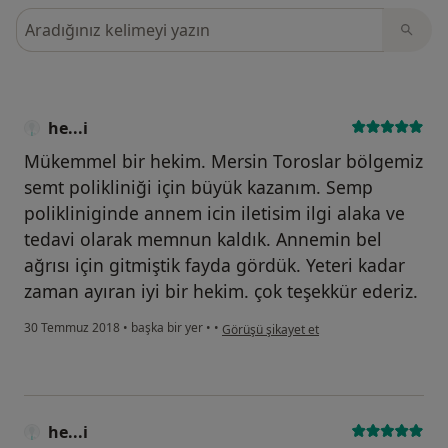
Görüşler içerisinde ara
he...i
Mükemmel bir hekim. Mersin Toroslar bölgemiz
semt polikliniği için büyük kazanım. Semp
polikliniginde annem icin iletisim ilgi alaka ve
tedavi olarak memnun kaldık. Annemin bel
ağrısı için gitmiştik fayda gördük. Yeteri kadar
zaman ayıran iyi bir hekim. çok teşekkür ederiz.
kullanıcının görüşüne göre he...i
30 Temmuz 2018
•
başka bir yer
•
•
Görüşü şikayet et
he...i