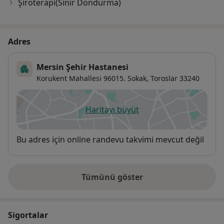
Şiroterapi(Sinir Dondurma)
Adres
Mersin Şehir Hastanesi
Korukent Mahallesi 96015. Sokak,
Toroslar
33240
Haritayı büyüt
yeni bir sekmede açılır
Uygunluk
Bu adres için online randevu takvimi mevcut değil
Tümünü göster
adres hakkında
Sigortalar