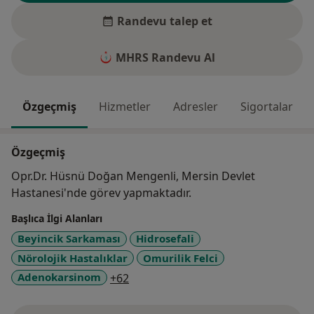
Randevu talep et
MHRS Randevu Al
Özgeçmiş
Hizmetler
Adresler
Sigortalar
Özgeçmiş
Opr.Dr. Hüsnü Doğan Mengenli, Mersin Devlet
Hastanesi'nde görev yapmaktadır.
Başlıca İlgi Alanları
Beyincik Sarkaması
Hidrosefali
Nörolojik Hastalıklar
Omurilik Felci
a11y_sr_more_diseases
Adenokarsinom
+62