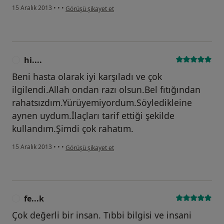
kullanıcının görüşüne göre m.....
15 Aralık 2013
•
•
•
Görüşü şikayet et
hi....
H
Beni hasta olarak iyi karşıladı ve çok
ilgilendi.Allah ondan razı olsun.Bel fıtığından
rahatsızdım.Yürüyemiyordum.Söyledikleine
aynen uydum.İlaçları tarif ettiği şekilde
kullandım.Şimdi çok rahatım.
kullanıcının görüşüne göre hi....
15 Aralık 2013
•
•
•
Görüşü şikayet et
fe...k
F
Çok değerli bir insan. Tıbbi bilgisi ve insani