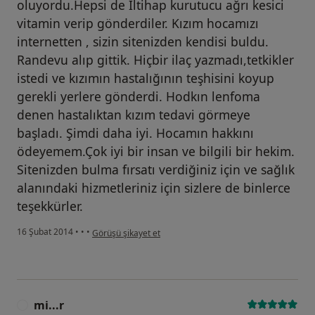
oluyordu.Hepsi de İltihap kurutucu ağrı kesici
vitamin verip gönderdiler. Kızım hocamızı
internetten , sizin sitenizden kendisi buldu.
Randevu alıp gittik. Hiçbir ilaç yazmadı,tetkikler
istedi ve kızımın hastalığının teşhisini koyup
gerekli yerlere gönderdi. Hodkın lenfoma
denen hastalıktan kızım tedavi görmeye
başladı. Şimdi daha iyi. Hocamın hakkını
ödeyemem.Çok iyi bir insan ve bilgili bir hekim.
Sitenizden bulma fırsatı verdiğiniz için ve sağlık
alanındaki hizmetleriniz için sizlere de binlerce
teşekkürler.
kullanıcının görüşüne göre f.....
16 Şubat 2014
•
•
•
Görüşü şikayet et
mi...r
M