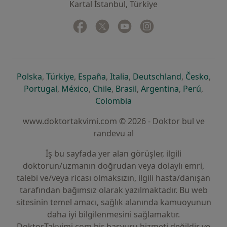
Kartal İstanbul, Türkiye
Facebook
yeni bir sekmede açılır
Twitter
yeni bir sekmede açılır
Youtube
yeni bir sekmede açılır
Instagram
yeni bir sekmede aç
yeni bir sekmede açılır
yeni bir sekmede açılır
yeni bir sekmede açılır
yeni bir sekmede açılır
yeni bir sek
yeni 
Polska
,
Türkiye
,
España
,
Italia
,
Deutschland
,
Česko
,
yeni bir sekmede açılır
yeni bir sekmede açılır
yeni bir sekmede açılır
yeni bir sekmede açılır
yeni bir sekm
yeni bi
Portugal
,
México
,
Chile
,
Brasil
,
Argentina
,
Perú
,
yeni bir sekmede açılır
Colombia
www.doktortakvimi.com © 2026 - Doktor bul ve
randevu al
İş bu sayfada yer alan görüşler, ilgili
doktorun/uzmanın doğrudan veya dolaylı emri,
talebi ve/veya ricası olmaksızın, ilgili hasta/danışan
tarafından bağımsız olarak yazılmaktadır. Bu web
sitesinin temel amacı, sağlık alanında kamuoyunun
daha iyi bilgilenmesini sağlamaktır.
DoktorTakvimi.com bir başvuru hizmeti değildir ve