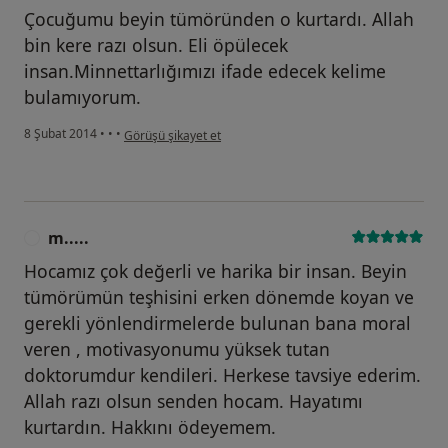
Çocuğumu beyin tümöründen o kurtardı. Allah
bin kere razı olsun. Eli öpülecek
insan.Minnettarlığımızı ifade edecek kelime
bulamıyorum.
kullanıcının görüşüne göre mi...r
8 Şubat 2014
•
•
•
Görüşü şikayet et
m.....
M
Hocamız çok değerli ve harika bir insan. Beyin
tümörümün teşhisini erken dönemde koyan ve
gerekli yönlendirmelerde bulunan bana moral
veren , motivasyonumu yüksek tutan
doktorumdur kendileri. Herkese tavsiye ederim.
Allah razı olsun senden hocam. Hayatımı
kurtardın. Hakkını ödeyemem.