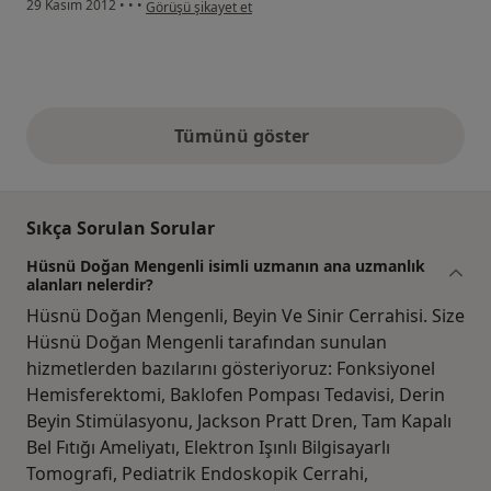
kullanıcının görüşüne göre ad...n
29 Kasım 2012
•
•
•
Görüşü şikayet et
Tümünü göster
yukarıdaki görüşler
Sıkça Sorulan Sorular
Hüsnü Doğan Mengenli isimli uzmanın ana uzmanlık
alanları nelerdir?
Hüsnü Doğan Mengenli, Beyin Ve Sinir Cerrahisi. Size
Hüsnü Doğan Mengenli tarafından sunulan
hizmetlerden bazılarını gösteriyoruz: Fonksiyonel
Hemisferektomi, Baklofen Pompası Tedavisi, Derin
Beyin Stimülasyonu, Jackson Pratt Dren, Tam Kapalı
Bel Fıtığı Ameliyatı, Elektron Işınlı Bilgisayarlı
Tomografi, Pediatrik Endoskopik Cerrahi,