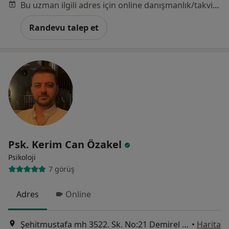
Bu uzman ilgili adres için online danışmanlık/takvim sunmuyor.
Randevu talep et
Psk. Kerim Can Özakel
Psikoloji
7 görüş
Adres
Online
Şehitmustafa mh 3522. Sk. No:21 Demirel apt Kapı no:4, Mersin
•
Harita