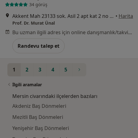
34 görüş
Akkent Mah 23133 sok. Asil 2 apt kat 2 no 3 Yenişehir Mersin (Batur mobilya üstü), Mersin
•
Harita
Prof. Dr. Murat Ünal
Bu uzman ilgili adres için online danışmanlık/takvim sunmuyor.
Randevu talep et
1
2
3
4
5
İlgili aramalar
Mersin civarındaki ilçelerden bazıları
Akdeniz Baş Dönmeleri
Mezitli Baş Dönmeleri
Yenişehir Baş Dönmeleri