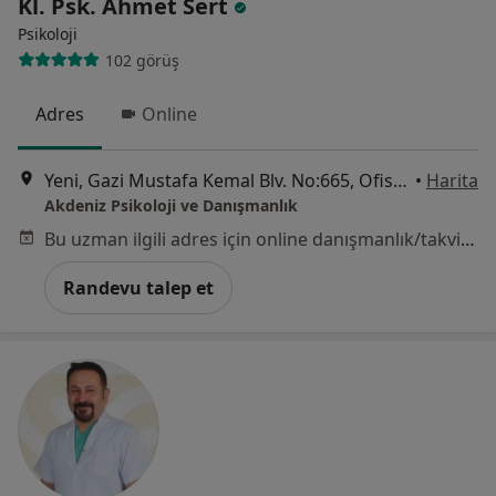
Kl. Psk. Ahmet Sert
Psikoloji
102 görüş
Adres
Online
Yeni, Gazi Mustafa Kemal Blv. No:665, Ofisium İş Merkezi, Kat:1 No:4, Mersin
•
Harita
Akdeniz Psikoloji ve Danışmanlık
Bu uzman ilgili adres için online danışmanlık/takvim sunmuyor.
Randevu talep et