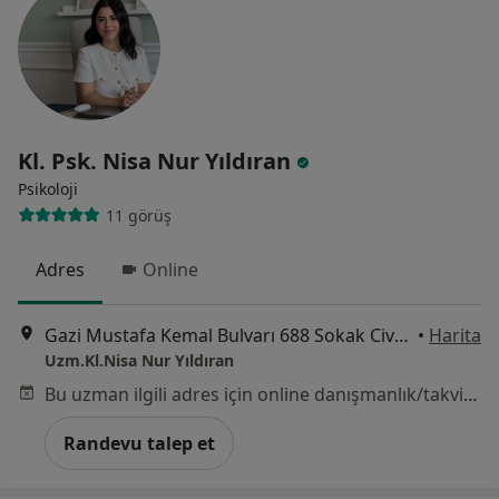
Kl. Psk. Nisa Nur Yıldıran
Psikoloji
11 görüş
Adres
Online
Gazi Mustafa Kemal Bulvarı 688 Sokak Civanlar Plaza K:4 No:12, Mersin
•
Harita
Uzm.Kl.Nisa Nur Yıldıran
Bu uzman ilgili adres için online danışmanlık/takvim sunmuyor.
Randevu talep et