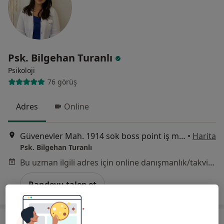
Psk. Bilgehan Turanlı
Psikoloji
76 görüş
Adres
Online
Güvenevler Mah. 1914 sok boss point iş merkezi A blok kat 4/15, Mersin
•
Harita
Psk. Bilgehan Turanlı
Bu uzman ilgili adres için online danışmanlık/takvim sunmuyor.
Randevu talep et