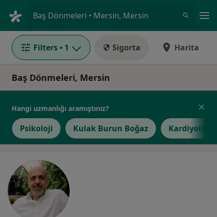
An
Baş Dönmeleri • Mersin, Mersin
Filters
• 1
Sigorta
Harita
Baş Dönmeleri, Mersin
Hangi uzmanlığı aramıştınız?
Psikoloji
Kulak Burun Boğaz
Kardiyoloji