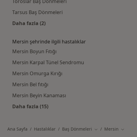
Toroslar Baş Dönmeleri
Tarsus Baş Dönmeleri
Daha fazla (2)
Kategoride daha fazlası: Mersin civarındaki i
Mersin şehrinde ilgili hastalıklar
Mersin Boyun Fıtığı
Mersin Karpal Tünel Sendromu
Mersin Omurga Kırığı
Mersin Bel fıtığı
Mersin Beyin Kanaması
Daha fazla (15)
Kategoride daha fazlası: Mersin şehrinde ilgi
Ana Sayfa
Hastalıklar
Baş Dönmeleri
Mersin
Şehir değiştir
Şehir de