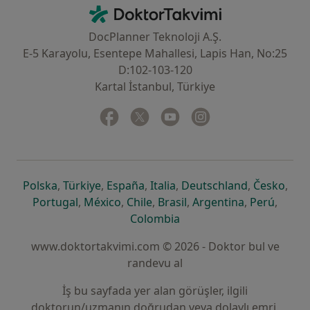
İletişim
DoktorTakvimi - Ana Sayfa
DocPlanner Teknoloji A.Ş.
E-5 Karayolu, Esentepe Mahallesi, Lapis Han, No:25
D:102-103-120
Kartal İstanbul, Türkiye
Facebook
yeni bir sekmede açılır
Twitter
yeni bir sekmede açılır
Youtube
yeni bir sekmede açılır
Instagram
yeni bir sekmede aç
yeni bir sekmede açılır
yeni bir sekmede açılır
yeni bir sekmede açılır
yeni bir sekmede açılır
yeni bir sek
yeni 
Polska
,
Türkiye
,
España
,
Italia
,
Deutschland
,
Česko
,
yeni bir sekmede açılır
yeni bir sekmede açılır
yeni bir sekmede açılır
yeni bir sekmede açılır
yeni bir sekm
yeni bi
Portugal
,
México
,
Chile
,
Brasil
,
Argentina
,
Perú
,
yeni bir sekmede açılır
Colombia
www.doktortakvimi.com © 2026 - Doktor bul ve
randevu al
İş bu sayfada yer alan görüşler, ilgili
doktorun/uzmanın doğrudan veya dolaylı emri,