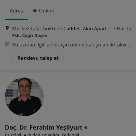
Adres
Online
Merkez,Talat Göktepe Caddesi Akın Apartmanı No:63 K:1 Numara:1, Mersin
•
Harita
Psk. Çağrı Göçen
Bu uzman ilgili adres için online danışmanlık/takvim sunmuyor.
Randevu talep et
Doç. Dr. Ferahim Yeşilyurt
Psikoloji, Aile danışmanlığı, Pedagoji