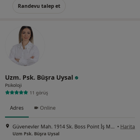
Randevu talep et
Uzm. Psk. Büşra Uysal
Psikoloji
11 görüş
Adres
Online
Güvenevler Mah. 1914 Sk. Boss Point İş Merkezi B Blok 1/1, 33150 Yenişehir/Mersin, Mersin
•
Harita
Uzm Psk. Büşra Uysal