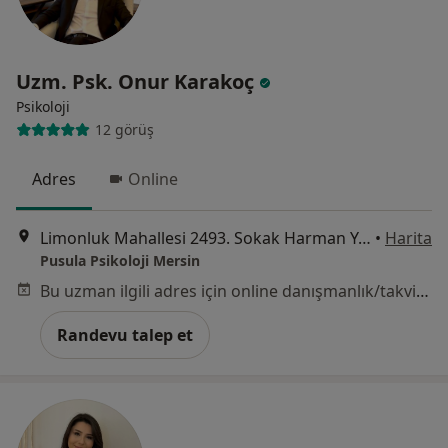
Uzm. Psk. Onur Karakoç
Psikoloji
12 görüş
Adres
Online
Limonluk Mahallesi 2493. Sokak Harman Yapı Konutları B Blok Kat: 5 D: 9, Mersin
•
Harita
Pusula Psikoloji Mersin
Bu uzman ilgili adres için online danışmanlık/takvim sunmuyor.
Randevu talep et