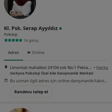
Kl. Psk. Serap Ayyıldız
Psikoloji
16 görüş
Adres
Online
Limonluk mahallesi 24104 sok No:1 Pektaş Skala Office Kat:6 daire :16, Mersin
•
Harita
SerAyna Psikoloji Özel Aile Danışmanlık Merkezi
Bu uzman ilgili adres için online danışmanlık/takvim sunmuyor.
Randevu talep et