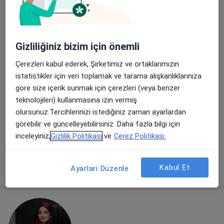
Gizliliğiniz bizim için önemli
Çerezleri kabul ederek, Şirketimiz ve ortaklarımızın
Uzm. Dr. Bekir Yapıcıoğlu
istatistikler için veri toplamak ve tarama alışkanlıklarınıza
Psikiyatri
göre size içerik sunmak için çerezleri (veya benzer
27 görüş
teknolojileri) kullanmasına izin vermiş
olursunuz.Tercihlerinizi istediğiniz zaman ayarlardan
Çiftlikköy Mah. 32243 Sk. No:18 Hybrit A Binası K:6 D:21, Yenişehir
•
Harita
görebilir ve güncelleyebilirsiniz. Daha fazla bilgi için
Uzm. Dr. Bekir YAPICIOĞLU Muayenehanesi
inceleyiniz,
Gizlilik Politikası
ve
Çerez Politikası.
Bu uzman ilgili adres için online danışmanlık/takvim sunmuyor.
Randevu talep et
Kabul Et
Ayarları Düzenle