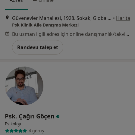
Adres
Online
Güvenevler Mahallesi, 1928. Sokak, Global Dream Offices, Ekinci İnşaat No: 5/4, Mersin
•
Harita
Psk Klinik Aile Danışma Merkezi
Bu uzman ilgili adres için online danışmanlık/takvim sunmuyor.
Randevu talep et
Psk. Çağrı Göçen
Psikoloji
4 görüş