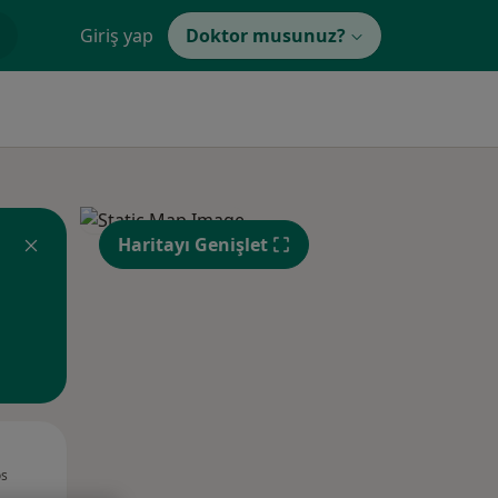
Giriş yap
Doktor musunuz?
Haritayı Genişlet
Sal,
Çar,
Per,
os
11 Ağustos
12 Ağustos
13 Ağustos