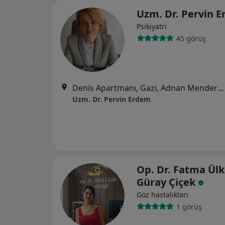
Uzm. Dr. Pervin 
Psikiyatri
45 görüş
Denis Apartmanı, Gazi, Adnan Menderes Blv. No:38/8, 33130 Yenişehir/Mersin, Mersin
Uzm. Dr. Pervin Erdem
Op. Dr. Fatma Ül
Güray Çiçek
Göz hastalıkları
1 görüş