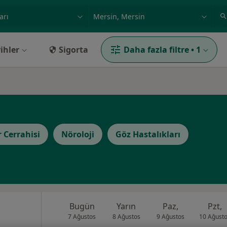
ilgi alanı ve hastalık, isim
örnek: İstanbul
ihler
Sigorta
Daha fazla filtre
•
1
r Cerrahisi
Nöroloji
Göz Hastalıkları
Bugün
Yarın
Paz,
Pzt,
7 Ağustos
8 Ağustos
9 Ağustos
10 Ağust