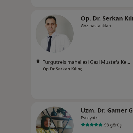
Op. Dr. Serkan Kı
Göz hastalıkları
Turgutreis mahallesi Gazi Mustafa Kemal Bulvarı No:255 İç Oda No : 8,, Mersin
Op Dr Serkan Kılınç
Uzm. Dr. Gamer 
Psikiyatri
98 görüş