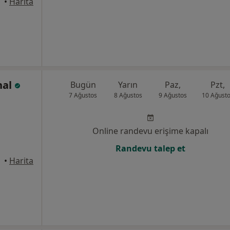
•
Harita
nal
Bugün
Yarın
Paz,
Pzt,
7 Ağustos
8 Ağustos
9 Ağustos
10 Ağust
Online randevu erişime kapalı
Randevu talep et
 Mersin
•
Harita