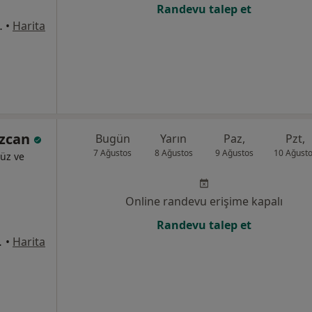
Randevu talep et
e:5 Yenişehir Mersin, Mersin
•
Harita
Özcan
Bugün
Yarın
Paz,
Pzt,
7 Ağustos
8 Ağustos
9 Ağustos
10 Ağust
üz ve
Online randevu erişime kapalı
Randevu talep et
Daire:9, Mersin
•
Harita