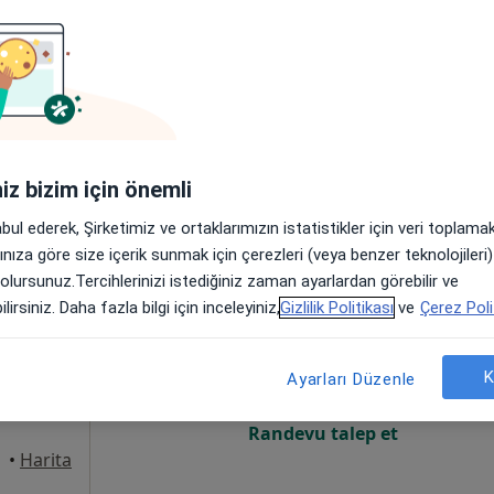
Online randevu erişime kapalı
Randevu talep et
•
Harita
iniz bizim için önemli
abul ederek, Şirketimiz ve ortaklarımızın istatistikler için veri toplam
arınıza göre size içerik sunmak için çerezleri (veya benzer teknolojiler
 olursunuz.Tercihlerinizi istediğiniz zaman ayarlardan görebilir ve
ra
Bugün
Yarın
Paz,
Pzt,
lirsiniz. Daha fazla bilgi için inceleyiniz,
Gizlilik Politikası
ve
Çerez Poli
7 Ağustos
8 Ağustos
9 Ağustos
10 Ağust
K
Ayarları Düzenle
Online randevu erişime kapalı
Randevu talep et
•
Harita