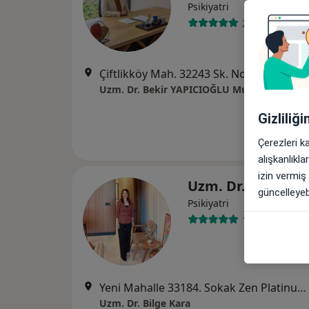
Psikiyatri
27 görüş
Çiftlikköy Mah. 32243 Sk. No:18 Hybrit A Binası K:6 D:21, Yenişehir
Uzm. Dr. Bekir YAPICIOĞLU Muayenehanesi
Gizliliğ
Çerezleri k
alışkanlıkl
izin vermiş
Uzm. Dr. Bilge Ka
güncelleyebi
Psikiyatri
11 görüş
Yeni Mahalle 33184. Sokak Zen Platinum Office No: 2, Mersin
Uzm. Dr. Bilge Kara