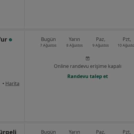
fur
Bugün
Yarın
Paz,
Pzt,
7 Ağustos
8 Ağustos
9 Ağustos
10 Ağust
Online randevu erişime kapalı
Randevu talep et
rsin
•
Harita
ürgeli
Bugün
Yarın
Paz,
Pzt,