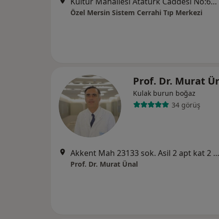
Kültür Mahallesi Atatürk Caddesi No:66, Akdeniz
Özel Mersin Sistem Cerrahi Tıp Merkezi
Prof. Dr. Murat Ü
Kulak burun boğaz
34 görüş
Akkent Mah 23133 sok. Asil 2 apt kat 2 no 3 Yenişehir Mersin (Batur mobilya üstü),
Prof. Dr. Murat Ünal