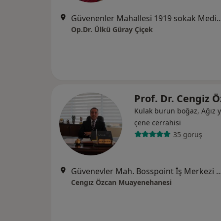
Güvenenler Mahallesi 1919 sokak Medikal Plaza no:3 kat:5 dair
Op.Dr. Ülkü Güray Çiçek
Prof. Dr. Cengiz 
Kulak burun boğaz, Ağız y
çene cerrahisi
35 görüş
Güvenevler Mah. Bosspoint İş Merkezi B Blok Kat:3 
Cengız Özcan Muayenehanesi