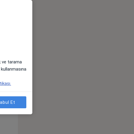
ak ve tarama
i) kullanmasına
Sal,
Çar,
Per,
tikası.
os
11 Ağustos
12 Ağustos
13 Ağustos
abul Et