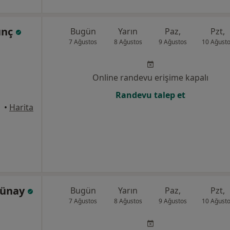
lınç
Bugün
Yarın
Paz,
Pzt,
7 Ağustos
8 Ağustos
9 Ağustos
10 Ağust
Online randevu erişime kapalı
Randevu talep et
•
Harita
Günay
Bugün
Yarın
Paz,
Pzt,
7 Ağustos
8 Ağustos
9 Ağustos
10 Ağust