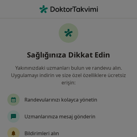
An
Kulak Burun Boğaz • Mersin, Mersin
Filters
Sigorta
Harita
Mersin, Kulak Burun Boğaz
Sağlığınıza Dikkat Edin
Yakınınızdaki uzmanları bulun ve randevu alın.
Uygulamayı indirin ve size özel özelliklere ücretsiz
erişin:
Randevularınızı kolayca yönetin
Prof. Dr. Murat Ünal
Uzmanlarınıza mesaj gönderin
Kulak burun boğaz
34 görüş
Bildirimleri alın