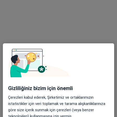
Op. Dr. Cüneyt Bozkut
Kulak burun boğaz
Bu kurumda online uygunluğu bulunan bir doktor veya uzman bulunamadı
Profili Gör
Gizliliğiniz bizim için önemli
Çerezleri kabul ederek, Şirketimiz ve ortaklarımızın
Op. Dr. Selami Uzun
istatistikler için veri toplamak ve tarama alışkanlıklarınıza
Kulak burun boğaz
göre size içerik sunmak için çerezleri (veya benzer
68 görüş
teknolojileri) kullanmasına izin vermiş