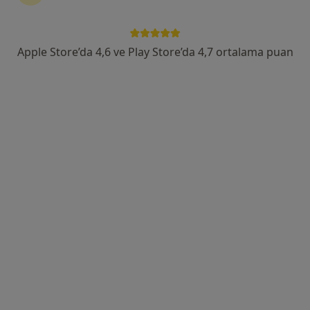
Akkent Mah 23133 sok. Asil 2 apt kat 2 no 3 Yenişehir Mersin (Batur mobilya üstü), Mersin
•
Harita
Prof. Dr. Murat Ünal
Bu uzman ilgili adres için online danışmanlık/takvim sunmuyor.
Apple Store’da 4,6 ve Play Store’da 4,7 ortalama puan
Randevu talep et
Op. Dr. Tuğçe Pütürgeli Özer
Kulak burun boğaz
18 görüş
140 Sokak No:105, Mersin
•
Harita
Özel Mersin Akademi Hastanesi